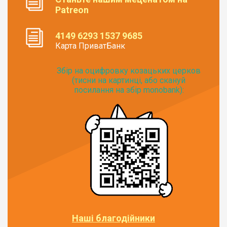
Patreon
4149 6293 1537 9685
Карта ПриватБанк
Збір на оцифровку козацьких церков
(тисни на картинці, або скануй
посилання на збір monobank):
Наші благодійники