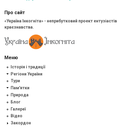
Про сайт
«Україна Інкогніта» - неприбутковий проект ентузіастів
краєзнавства.
Меню
Історія і традиції
Регіони України
Тури
Пам'ятки
Природа
Блог
Галереї
Відео
Закордон