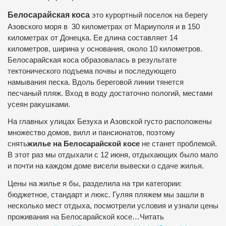
Белосарайская коса
это курортный поселок на берегу
Азовского моря в 30 километрах от Мариуполя и в 150
километрах от Донецка. Ее длина составляет 14
километров, ширина у основания, около 10 километров.
Белосарайская коса образовалась в результате
тектонического подъема почвы и последующего
намывания песка. Вдоль береговой линии тянется
песчаный пляж. Вход в воду достаточно пологий, местами
усеян ракушками.
На главных улицах Безуха и Азовской густо расположены
множество домов, вилл и пансионатов, поэтому
снять
жилье на Белосарайской косе
не станет проблемой.
В этот раз мы отдыхали с 12 июня, отдыхающих было мало
и почти на каждом доме висели вывески о сдаче жилья.
Цены на жилье я бы, разделила на три категории:
бюджетное, стандарт и люкс.
Гуляя пляжем мы зашли в
несколько мест отдыха, посмотрели условия и узнали цены
проживания на Белосарайской косе…Читать