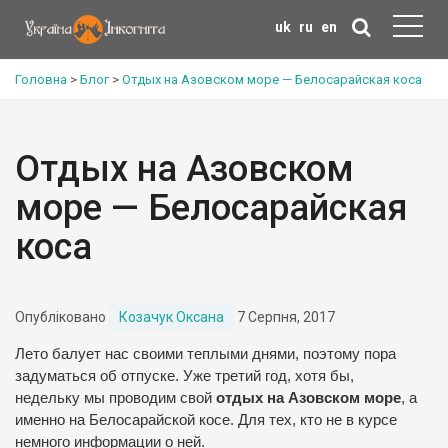
uk
ru
en
Головна
>
Блог
>
Отдых на Азовском море — Белосарайская коса
Отдых на Азовском
море — Белосарайская
коса
Опубліковано
Козачук Оксана
7 Серпня, 2017
Лето балует нас своими теплыми днями, поэтому пора
задуматься об отпуске. Уже третий год,
хотя бы,
недельку
мы проводим свой
отдых на Азовском море
, а
именно на Белосарайской косе.
Для тех, кто не в курсе
немного информации о ней.