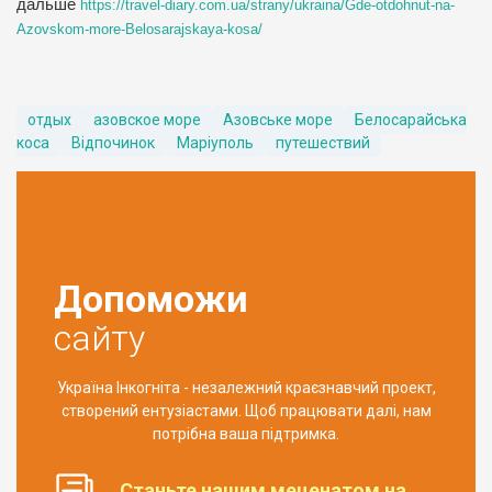
дальше
https://travel-diary.com.ua/strany/ukraina/Gde-otdohnut-na-
Azovskom-more-Belosarajskaya-kosa/
отдых
азовское море
Азовське море
Белосарайська
коса
Відпочинок
Маріуполь
путешествий
Допоможи
сайту
Україна Інкогніта - незалежний краєзнавчий проект,
створений ентузіастами. Щоб працювати далі, нам
потрібна ваша підтримка.
Станьте нашим меценатом на