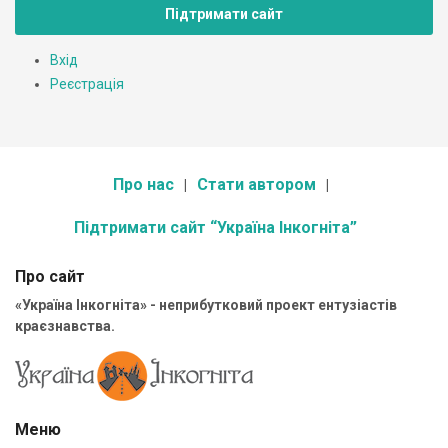
Підтримати сайт
Вхід
Реєстрація
Про нас
Стати автором
Підтримати сайт “Україна Інкогніта”
Про сайт
«Україна Інкогніта» - неприбутковий проект ентузіастів
краєзнавства.
Меню