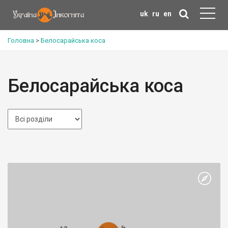
uk
ru
en
Головна
>
Белосарайська коса
Белосарайська коса