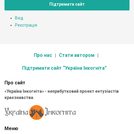
Підтримати сайт
Вхід
Реєстрація
Про нас
Стати автором
Підтримати сайт “Україна Інкогніта”
Про сайт
«Україна Інкогніта» - неприбутковий проект ентузіастів
краєзнавства.
Меню