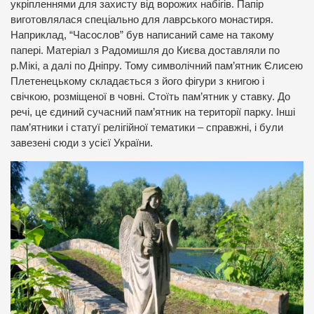
укріпленнями для захисту від ворожих набігів. Папір
виготовлялася спеціально для лаврського монастиря.
Наприклад, “Часослов” був написаний саме на такому
папері. Матеріал з Радомишля до Києва доставляли по
р.Мікі, а далі по Дніпру. Тому символічний пам’ятник Єлисею
Плетенецькому складається з його фігури з книгою і
свічкою, розміщеної в човні. Стоїть пам’ятник у ставку. До
речі, це єдиний сучасний пам’ятник на території парку. Інші
пам’ятники і статуї релігійної тематики – справжні, і були
завезені сюди з усієї України.