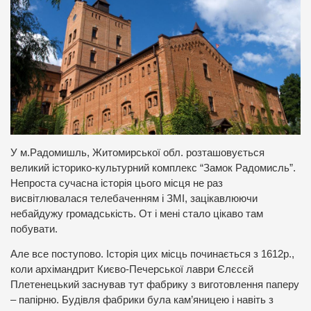
У м.Радомишль, Житомирської обл. розташовується
великий історико-культурний комплекс “Замок Радомисль”.
Непроста сучасна історія цього місця не раз
висвітлювалася телебаченням і ЗМІ, зацікавлюючи
небайдужу громадськість. От і мені стало цікаво там
побувати.
Але все поступово. Історія цих місць починається з 1612р.,
коли архімандрит Києво-Печерської лаври Єлєсєй
Плетенецький заснував тут фабрику з виготовлення паперу
– папірню. Будівля фабрики була кам’яницею і навіть з