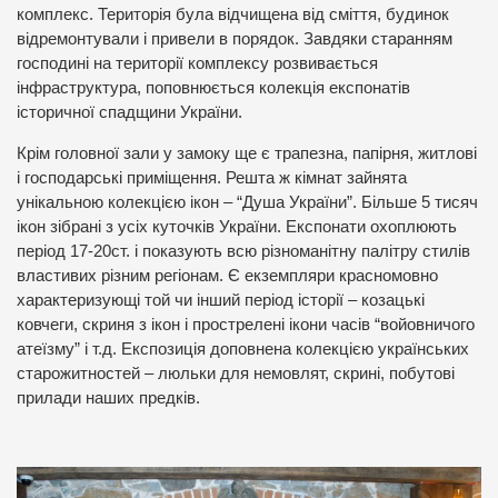
комплекс. Територія була відчищена від сміття, будинок
відремонтували і привели в порядок. Завдяки старанням
господині на території комплексу розвивається
інфраструктура, поповнюється колекція експонатів
історичної спадщини України.
Крім головної зали у замоку ще є трапезна, папірня, житлові
і господарські приміщення. Решта ж кімнат зайнята
унікальною колекцією ікон – “Душа України”. Більше 5 тисяч
ікон зібрані з усіх куточків України. Експонати охоплюють
період 17-20ст. і показують всю різноманітну палітру стилів
властивих різним регіонам. Є екземпляри красномовно
характеризующі той чи інший період історії – козацькі
ковчеги, скриня з ікон і прострелені ікони часів “войовничого
атеїзму” і т.д. Експозиція доповнена колекцією українських
старожитностей – люльки для немовлят, скрині, побутові
прилади наших предків.