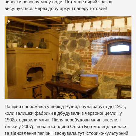
вивести основну масу води. Потім ще сирий зразок
висушується. Через добу аркуш паперу готовий!
Папірня спорожніла у період Руїни, і була забута до 19ст.,
коли залишки фабрики відбудували з червоної цегли і у
1902р. відкрили млин. Після перебудови млин знесли, і
тільки у 2007р. нова господиня Ольга Богомолець взялася
за відновлення папірні і заснувала тут історико-культурний