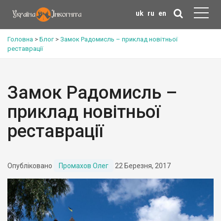
uk
ru
en
Головна
>
Блог
>
Замок Радомисль – приклад новітньої
реставрації
Замок Радомисль –
приклад новітньої
реставрації
Опубліковано
Промахов Олег
22 Березня, 2017