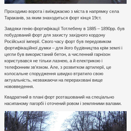
Проходимо ворота і виїжджаємо з міста в напрямку села
Тараканів, за яким знаходиться форт кінця 19ст.
Завдяки генію фортифікації Тотлебену в 1885 – 1890рр. був
побудований форт для захисту західного кордону
Російської імперії. Свого часу форт був передовиком
фортифікаційної думки – для його будівництва крім землі і
цегли був використаний бетон, а численний гарнізон
користувався не тільки лазнею, а й електрикою і
телефонним зв’язком. Але, з розвитком артилерії, це
колосальне спорудження швидко втратило свою
актуальність, незважаючи на перераховані вище
нововведення.
Квадратний в плані форт розташований на спеціально
насипаному пагорбі і оточений ровом і земляними валами.