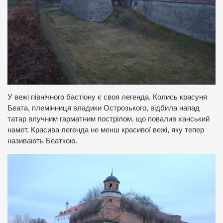
У вежі північного бастіону є своя легенда. Колись красуня
Беата, племінниця владики Острозького, відбила напад
татар влучним гарматним пострілом, що повалив ханський
намет. Красива легенда не менш красивої вежі, яку тепер
називають Беаткою.