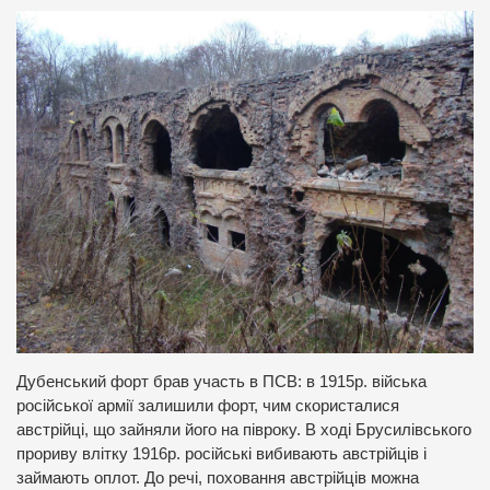
Дубенський форт брав участь в ПСВ: в 1915р. війська
російської армії залишили форт, чим скористалися
австрійці, що зайняли його на півроку. В ході Брусилівського
прориву влітку 1916р. російські вибивають австрійців і
займають оплот. До речі, поховання австрійців можна