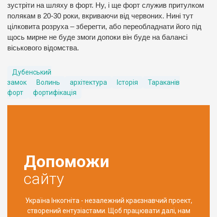
зустріти на шляху в форт. Ну, і ще форт служив притулком
полякам в 20-30 роки, вкриваючи від червоних. Нині тут
цілковита розруха – зберегти, або переобладнати його під
щось мирне не буде змоги допоки він буде на балансі
віськового відомства.
Дубенський
замок
Волинь
архітектура
Історія
Тараканів
форт
фортифікація
Допоможи
сайту
Україна Інкогніта - незалежний краєзнавчий проект,
створений ентузіастами. Щоб працювати далі, нам