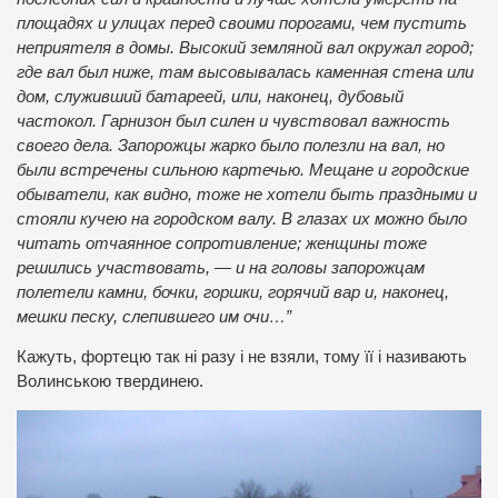
площадях и улицах перед своими порогами, чем пустить
неприятеля в домы. Высокий земляной вал окружал город;
где вал был ниже, там высовывалась каменная стена или
дом, служивший батареей, или, наконец, дубовый
частокол. Гарнизон был силен и чувствовал важность
своего дела. Запорожцы жарко было полезли на вал, но
были встречены сильною картечью. Мещане и городские
обыватели, как видно, тоже не хотели быть праздными и
стояли кучею на городском валу. В глазах их можно было
читать отчаянное сопротивление; женщины тоже
решились участвовать, — и на головы запорожцам
полетели камни, бочки, горшки, горячий вар и, наконец,
мешки песку, слепившего им очи…”
Кажуть, фортецю так ні разу і не взяли, тому її і називають
Волинською твердинею.