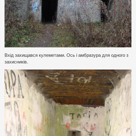
Вхід захищався кулеметами. Ось і амбразура для одного з
захисників.