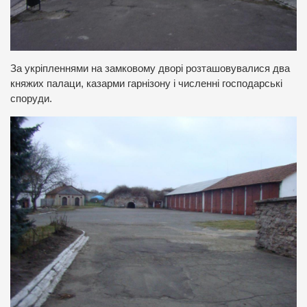
За укріпленнями на замковому дворі розташовувалися два
княжих палаци, казарми гарнізону і численні господарські
споруди.