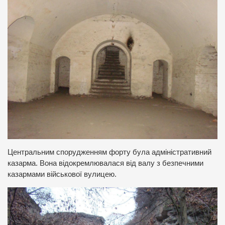
Центральним спорудженням форту була адміністративний
казарма. Вона відокремлювалася від валу з безпечними
казармами військової вулицею.