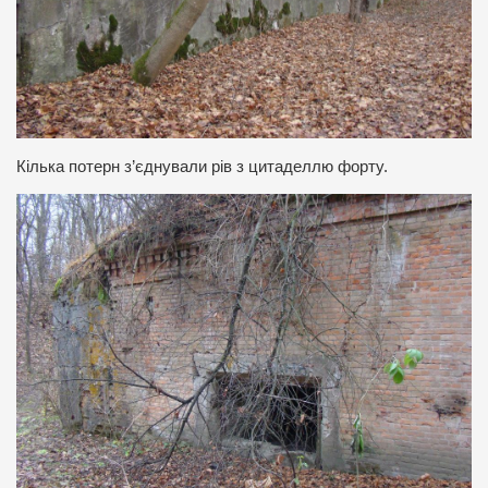
Кілька потерн з’єднували рів з цитаделлю форту.