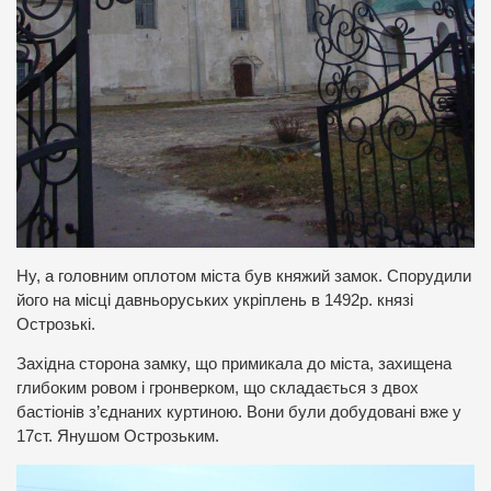
Ну, а головним оплотом міста був княжий замок. Спорудили
його на місці давньоруських укріплень в 1492р. князі
Острозькі.
Західна сторона замку, що примикала до міста, захищена
глибоким ровом і гронверком, що складається з двох
бастіонів з’єднаних куртиною. Вони були добудовані вже у
17ст. Янушом Острозьким.