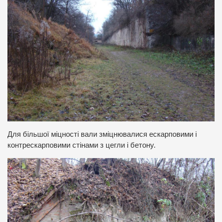
Для більшої міцності вали зміцнювалися ескарповими і
контрескарповими стінами з цегли і бетону.