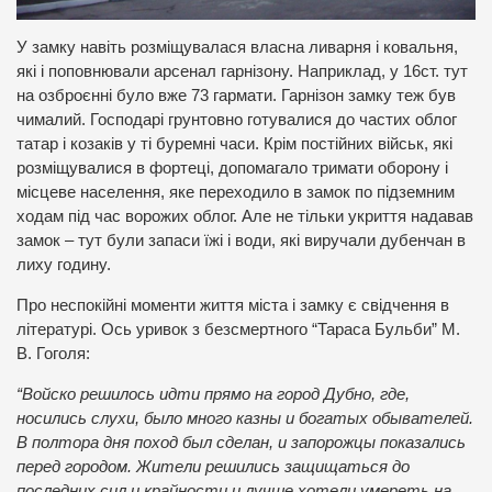
У замку навіть розміщувалася власна ливарня і ковальня,
які і поповнювали арсенал гарнізону. Наприклад, у 16ст. тут
на озброєнні було вже 73 гармати. Гарнізон замку теж був
чималий. Господарі грунтовно готувалися до частих облог
татар і козаків у ті буремні часи. Крім постійних військ, які
розміщувалися в фортеці, допомагало тримати оборону і
місцеве населення, яке переходило в замок по підземним
ходам під час ворожих облог. Але не тільки укриття надавав
замок – тут були запаси їжі і води, які виручали дубенчан в
лиху годину.
Про неспокійні моменти життя міста і замку є свідчення в
літературі. Ось уривок з безсмертного “Тараса Бульби” М.
В. Гоголя:
“Войско решилось идти прямо на город Дубно, где,
носились слухи, было много казны и богатых обывателей.
В полтора дня поход был сделан, и запорожцы показались
перед городом. Жители решились защищаться до
последних сил и крайности и лучше хотели умереть на