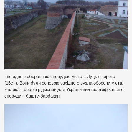
Іще одною оборонною спорудою міста є Луцькі ворота
(16ст.). Вони були основою західного вузла оборони міста.
Являють собою рідкісний для України вид фортифікаційної
споруди – башту-барбакан.