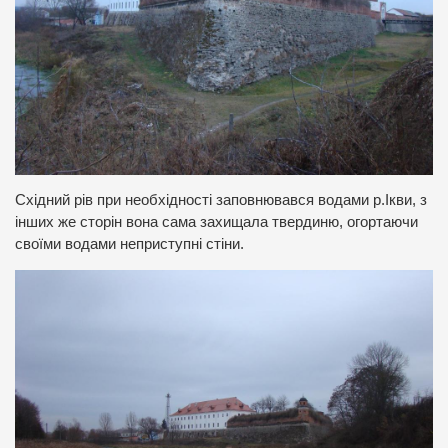
Східний рів при необхідності заповнювався водами р.Ікви, з
інших же сторін вона самa захищала твердиню, огортаючи
своїми водами неприступні стіни.