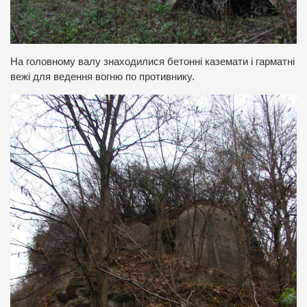
На головному валу знаходилися бетонні каземати і гарматні
вежі для ведення вогню по противнику.