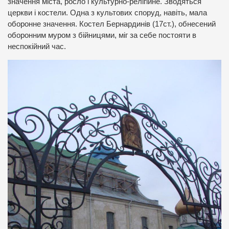
значення міста, росло і культурно-релігійне. Зводяться
церкви і костели. Одна з культових споруд, навіть, мала
оборонне значення. Костел Бернардинів (17ст.), обнесений
оборонним муром з бійницями, міг за себе постояти в
неспокійний час.