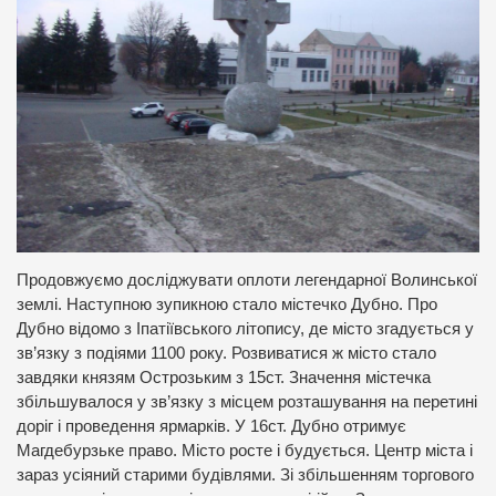
Продовжуємо досліджувати оплоти легендарної Волинської
землі. Наступною зупикною стало містечко Дубно. Про
Дубно відомо з Іпатіївського літопису, де місто згадується у
зв’язку з подіями 1100 року. Розвиватися ж місто стало
завдяки князям Острозьким з 15ст. Значення містечка
збільшувалося у зв’язку з місцем розташування на перетині
доріг і проведення ярмарків. У 16ст. Дубно отримує
Магдебурзьке право. Місто росте і будується. Центр міста і
зараз усіяний старими будівлями. Зі збільшенням торгового