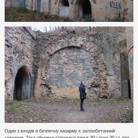
Один з входів в безпечну казарму є залізобетонний
сквозник. Така обновка з’явилася вже в 30-і роки 20 ст. при