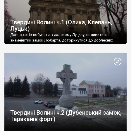
Твердині Волині ч.1 (Олика, Клевань,
Луцьк)
Давно хотів побувати в далекому Луцьку, подивитися на
знаменитий замок Любарта, доторкнутися до доблесних
середньовічних його стін.
Твердині Волині ч.2 (Дубенський замок,
Тараканів форт)