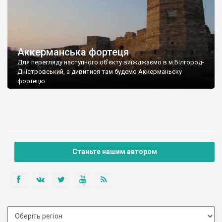
Аккерманська фортеця
Для перегляду наступного об'єкту виїжджаємо в м.Білгород-
Дністровський, а дивитися там будемо Аккерманьску
фортецю.
Станьте нашим автором