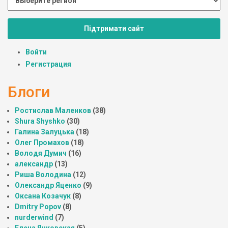
Підтримати сайт
Войти
Регистрация
Блоги
Ростислав Маленков
(38)
Shura Shyshko
(30)
Галина Залуцька
(18)
Олег Промахов
(18)
Володя Думич
(16)
александр
(13)
Риша Володина
(12)
Олександр Яценко
(9)
Оксана Козачук
(8)
Dmitry Popov
(8)
nurderwind
(7)