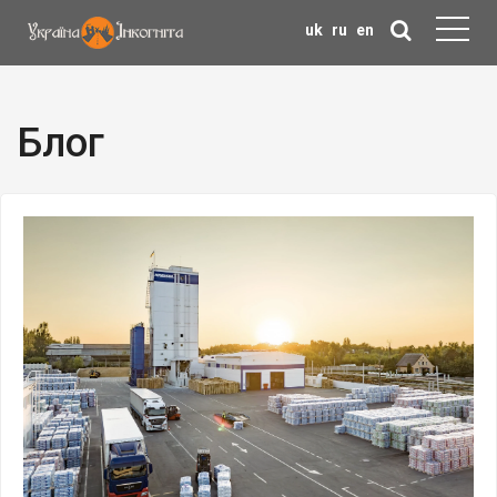
uk
ru
en
Блог