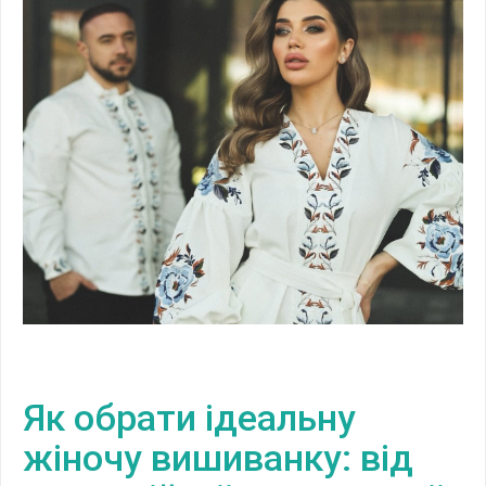
Як обрати ідеальну
жіночу вишиванку: від