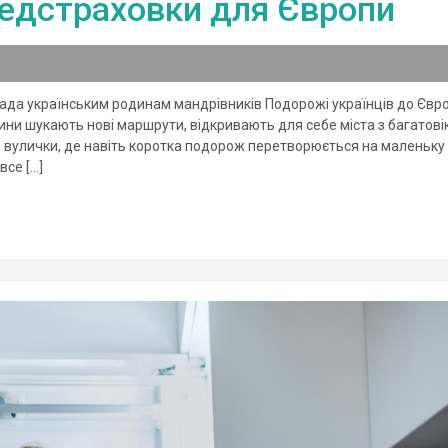
 медстраховки для Європи
рада українським родинам мандрівників Подорожі українців до Євро
ни шукають нові маршрути, відкривають для себе міста з багатов
шні вулички, де навіть коротка подорож перетворюється на маленьку
все […]