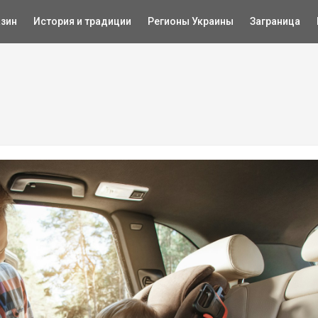
зин
История и традиции
Регионы Украины
Заграница