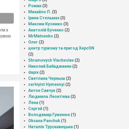
Роман
(3)
Михайло П.
(3)
Ірина Стельмах
(3)
Максим Куземко
(3)
пи з
Анатолій Бученко
(2)
іковою
MrMatnenko
(2)
Олег
(2)
центр туризму та пригод ХерсON
(2)
Shramovych Viacheslav
(2)
Николай Бабаджанян
(2)
dapix
(2)
Светлана Черныш
(2)
serhiyist Hymennyi
(2)
Антон Савчук
(2)
Людмила Леонтіева
(2)
Лена
(1)
Сергей
(1)
Володимир Гуменюк
(1)
Oksana Panchuk
(1)
Наталія Трускавецька
(1)