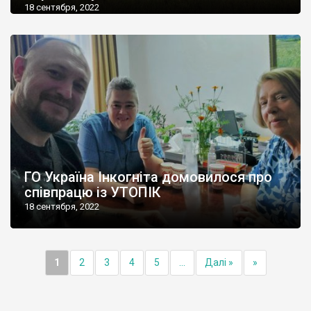
18 сентября, 2022
ГО Україна Інкогніта домовилося про
співпрацю із УТОПІК
18 сентября, 2022
1
2
3
4
5
...
Далі »
»