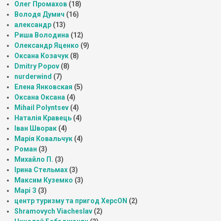
Олег Промахов
(18)
Володя Думич
(16)
александр
(13)
Риша Володина
(12)
Олександр Яценко
(9)
Оксана Козачук
(8)
Dmitry Popov
(8)
nurderwind
(7)
Елена Янковская
(5)
Оксана Оксана
(4)
Mihail Polyntsev
(4)
Наталія Кравець
(4)
Іван Шворак
(4)
Марія Ковальчук
(4)
Роман
(3)
Михайло П.
(3)
Ірина Стельмах
(3)
Максим Куземко
(3)
Марі З
(3)
центр туризму та пригод ХерсON
(2)
Shramovych Viacheslav
(2)