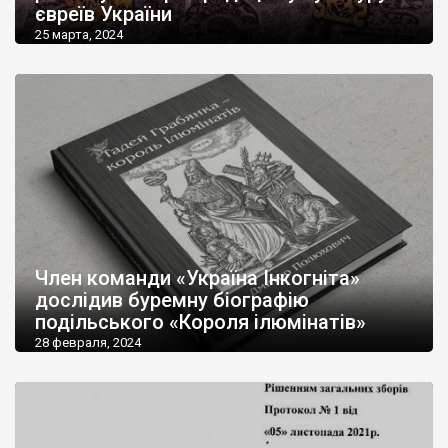
євреїв України
25 марта, 2024
Член команди «Україна Інкогніта»
дослідив буремну біографію
подільського «Короля ілюмінатів»
28 февраля, 2024