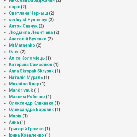
Николай Бабаджанян
(2)
dapix
(2)
Светлана Черныш
(2)
serhiyist Hymennyi
(2)
Антон Савчук
(2)
Людмила Леонтіева
(2)
Анатолій Бученко
(2)
MrMatnenko
(2)
Олег
(2)
Аліса Коломієць
(1)
Катерина Самсонюк
(1)
Anna Skrypak Skrypak
(1)
Наталія Мураль
(1)
Михайло Клар
(1)
Mandrivnuk
(1)
Максим Рябенко
(1)
Олександр Кликавка
(1)
Олександра Боровик
(1)
Марія
(1)
Анна
(1)
Григорій Громко
(1)
Ірина Коваленко
(1)