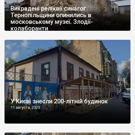
Викрадені реліквії синагог
Тернопільщини опинились в
московському музеї. Злодії-
колаборанти
12 августа, 2023
У Києві знесли 200-літній будинок
11 августа, 2023