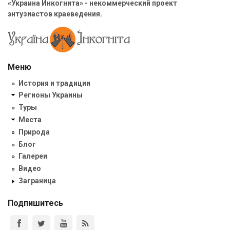
«Украина Инкогнита» - некоммерческий проект
энтузиастов краеведения.
Меню
История и традиции
Регионы Украины
Туры
Места
Природа
Блог
Галереи
Видео
Заграница
Подпишитесь