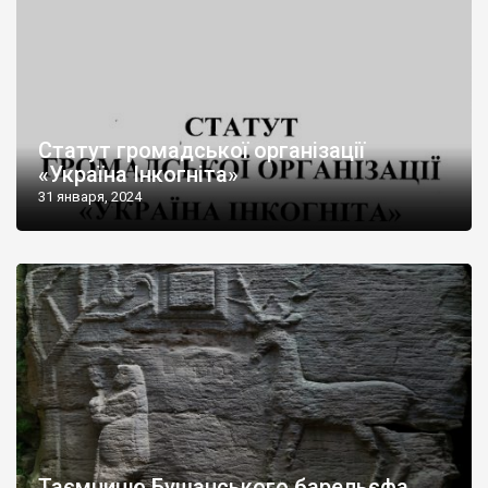
Статут громадської організації
«Україна Інкогніта»
31 января, 2024
Таємницю Бушанського барельєфа