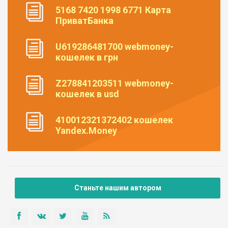
5168 7420 1998 6771 Карта
ПриватБанка
U619286481700 webmoney-
кошелек в грн
Z278841203511 webmoney-
кошелек в usd
410012321372402 кошелек
Yandex.Money
Станьте нашим автором