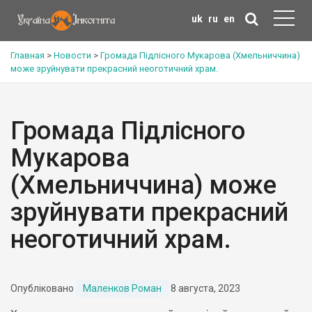
uk
ru
en
Главная
>
Новости
>
Громада Підлісного Мукарова (Хмельниччина)
може зруйнувати прекрасний неоготичний храм.
Громада Підлісного
Мукарова
(Хмельниччина) може
зруйнувати прекрасний
неоготичний храм.
Опубліковано
Маленков Роман
8 августа, 2023