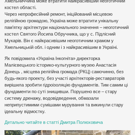
Хмельниччина може втратити найкрасивіший неоготичний
костел області.
Через непрофесійний ремонт, ініційований місцевою
релігійною громадою, Україна може втратити унікальну
пам’ятку архітектури національного значення – неоготичний
костел Святого Йосипа Обручника, що у с. Підлісний
Мукарів. Він є найкрасивішим неоготичним храмом у
Хмельницькій обл. і одним і з найкрасивішим в Україні.
Як повідомила «Україна Інкогніта» директорка
Малієвецького історико-культурного музею Анастасія
Донець , місцева релігійна громада (РКЦ) самочинно, без
будь-якого проекту, без участі архітекторів-реставраторів
вирішила зробити гідроізоляцію фундаментів. Тим самим ці
фундаменти по суті знищивши. Порушено все – стару
систему дренажу, водовідведення, обмазали
неприпустимими сумішами мурування та викинули стару
ідеальну відмостку.
Детально читайте в статті Дмитра Полюховича