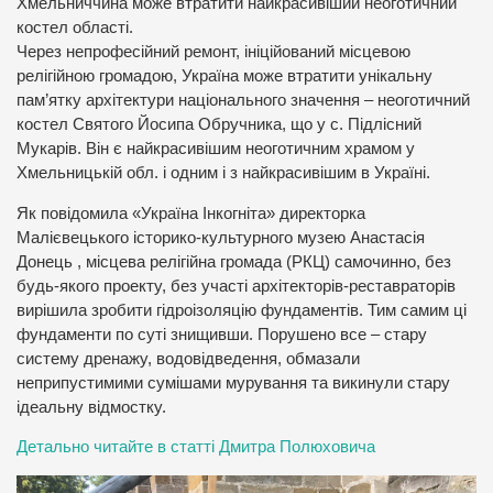
Хмельниччина може втратити найкрасивіший неоготичний
костел області.
Через непрофесійний ремонт, ініційований місцевою
релігійною громадою, Україна може втратити унікальну
пам’ятку архітектури національного значення – неоготичний
костел Святого Йосипа Обручника, що у с. Підлісний
Мукарів. Він є найкрасивішим неоготичним храмом у
Хмельницькій обл. і одним і з найкрасивішим в Україні.
Як повідомила «Україна Інкогніта» директорка
Малієвецького історико-культурного музею Анастасія
Донець , місцева релігійна громада (РКЦ) самочинно, без
будь-якого проекту, без участі архітекторів-реставраторів
вирішила зробити гідроізоляцію фундаментів. Тим самим ці
фундаменти по суті знищивши. Порушено все – стару
систему дренажу, водовідведення, обмазали
неприпустимими сумішами мурування та викинули стару
ідеальну відмостку.
Детально читайте в статті Дмитра Полюховича