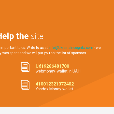
Help the
site
 important to us. Write to us at
info@UkrainaIncognita.com
- we
y was spent and we will put you on the list of sponsors.
U619286481700
webmoney-wallet in UAH
410012321372402
Yandex.Money wallet