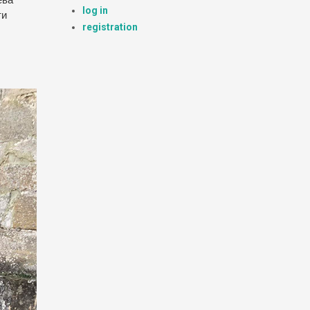
log in
ти
registration