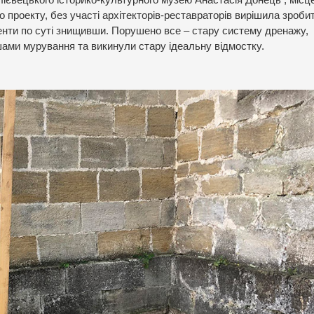
о проекту, без участі архітекторів-реставраторів вирішила зроби
енти по суті знищивши. Порушено все – стару систему дренажу,
ами мурування та викинули стару ідеальну відмостку.