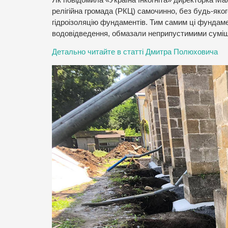
релігійна громада (РКЦ) самочинно, без будь-яког
гідроізоляцію фундаментів. Тим самим ці фундам
водовідведення, обмазали неприпустимими суміш
Детально читайте в статті Дмитра Полюховича