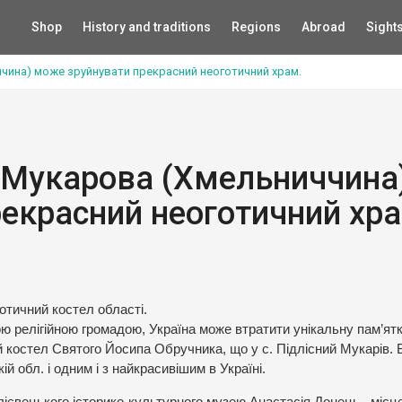
Shop
History and traditions
Regions
Abroad
Sight
чина) може зруйнувати прекрасний неоготичний храм.
 Мукарова (Хмельниччина
екрасний неоготичний хра
тичний костел області.
ою релігійною громадою, Україна може втратити унікальну пам’ят
 костел Святого Йосипа Обручника, що у с. Підлісний Мукарів. В
 обл. і одним і з найкрасивішим в Україні.
лієвецького історико-культурного музею Анастасія Донець , місц