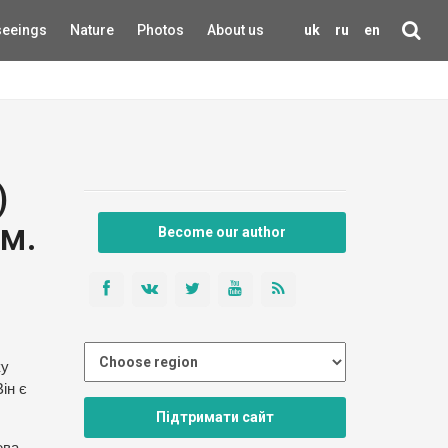
seeings
Nature
Photos
About us
uk
ru
en
)
м.
Become our author
ку
ін є
Підтримати сайт
ева