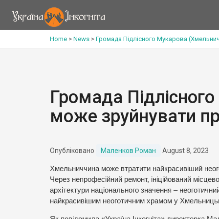
Home
>
News
>
Громада Підлісного Мукарова (Хмельнич
Громада Підлісного
може зруйнувати пр
Опубліковано
Маленков Роман
August 8, 2023
Хмельниччина може втратити найкрасивіший неого
Через непрофесійний ремонт, ініційований місцев
архітектури національного значення – неоготичний
найкрасивішим неоготичним храмом у Хмельницькій
Як повідомила «Україна Інкогніта» директорка Ма