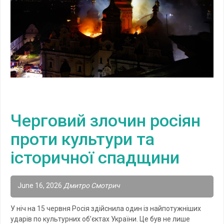
Черговий злочин росіян
проти культури та
історичної спадщини
June 16, 2026
Дмитро Смотрич
У ніч на 15 червня Росія здійснила один із найпотужніших
ударів по культурних об’єктах України. Це був не лише