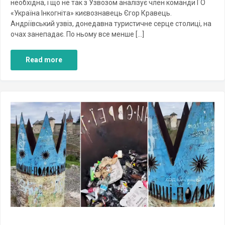
необхідна, і що не так з Узвозом аналізує член команди ГО
«Україна Інкогніта» києвознавець Єгор Кравець.
Андріївський узвіз, донедавна туристичне серце столиці, на
очах занепадає. По ньому все менше […]
Read more