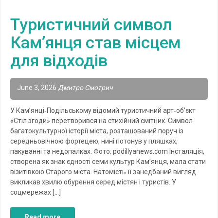
Туристичний символ
Кам’янця став місцем
для відходів
June 3, 2026
Дмитро Смотрич
У Кам’янці‑Подільському відомий туристичний арт‑об’єкт
«Стіл згоди» перетворився на стихійний смітник. Символ
багатокультурної історії міста, розташований поруч із
середньовічною фортецею, нині потонув у пляшках,
пакуванні та недопалках. Фото: podillyanews.com Інсталяція,
створена як знак єдності семи культур Кам’янця, мала стати
візитівкою Старого міста. Натомість її занедбаний вигляд
викликав хвилю обурення серед містян і туристів. У
соцмережах […]
Read more