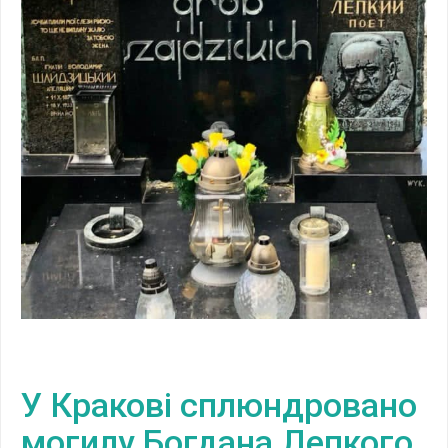
У Кракові сплюндровано
могилу Богдана Лепкого