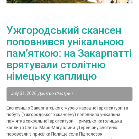
Ужгородський скансен
поповнився унікальною
пам’яткою: на Закарпатті
врятували столітню
німецьку каплицю
July 31, 2026
Дмитро Смотрич
Експозицію Закарпатського музею народної архітектури та
побуту (Ужгородського скансену) поповнила унікальна
пам’ятка сакральної архітектури — римсько-католицька
каплиця Святої Марії-Магдалини. Дерев’яну святиню
перевезли з присілка Полище села Підполоззя