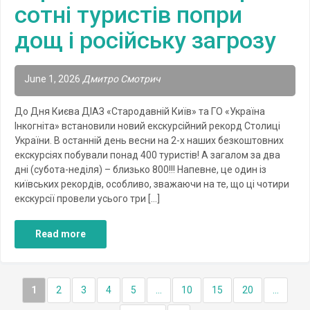
сотні туристів попри
дощ і російську загрозу
June 1, 2026
Дмитро Смотрич
До Дня Києва ДІАЗ «Стародавній Київ» та ГО «Україна
Інкогніта» встановили новий екскурсійний рекорд Столиці
України. В останній день весни на 2-х наших безкоштовних
екскурсіях побували понад 400 туристів! А загалом за два
дні (субота-неділя) – близько 800!!! Напевне, це один із
київських рекордів, особливо, зважаючи на те, що ці чотири
екскурсії провели усього три […]
Read more
1
2
3
4
5
...
10
15
20
...