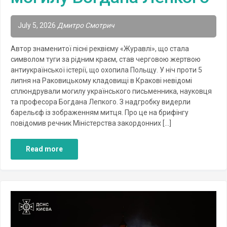
July 5, 2026
Дмитро Смотрич
Автор знаменитої пісні реквієму «Журавлі», що стала
символом туги за рідним краєм, став черговою жертвою
антиукраїнської істерії, що охопила Польщу. У ніч проти 5
липня на Раковицькому кладовищі в Кракові невідомі
сплюндрували могилу українського письменника, науковця
та професора Богдана Лепкого. З надгробку видерли
барельєф із зображенням митця. Про це на брифінгу
повідомив речник Міністерства закордонних […]
Read more