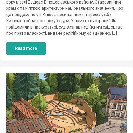
року в селі Бушеве Білоцерківського району. Старовинний
храм є пам’яткою архітектури національного значення. Про
це повідомляє «ТиКиїв» з посиланням на пресслужбу
Київської обласної прокуратури. У чому суть справи? Як
повідомили в прокуратурі, суд визнав недійсним свідоцтво
про право власності, видане релігійному об’єднанню, […]
Read more