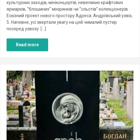
культурних заходів, мініконцертів, невеликих крафтових
ярмарків, “блошиних” мініринків чи “сльотів” колекціонерів.
Ескізний проект нового простору Адреса: Андріївський узвіз,
5. Напевне, усі звертали увагу на цей чималий пустир
посеред узвозу. […]
Read more