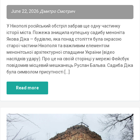
June 22, 2026
Дмитро Смотрич
У Нікополі російський обстріл забрав ще одну частинку
історії міста. Пожежа знищила купецьку садибу меноніта
Якова Діка — будівлю, яка понад століття була окрасою
старої частини Нікополя та важливим елементом
менонітської архітектурної спадщини України (відео
наслідків удару). Про це на своїй сторінці у мережі Фейсбук
повідомив місцевий мешканець Руслан Бальва. Садиба Діка
була символом присутності […]
Read more