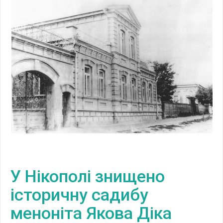
У Нікополі знищено
історичну садибу
меноніта Якова Діка