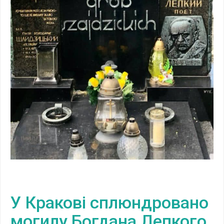
У Кракові сплюндровано
могилу Богдана Лепкого