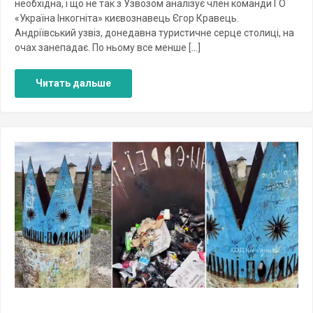
необхідна, і що не так з Узвозом аналізує член команди ГО
«Україна Інкогніта» києвознавець Єгор Кравець.
Андріївський узвіз, донедавна туристичне серце столиці, на
очах занепадає. По ньому все менше […]
Читать дальше