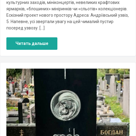
культурних заходів, мініконцертів, невеликих крафтових
ярмарків, «блошиних» мініринків чи «сльотів» колекціонерів.
Ескізний проект нового простору Адреса: Андріївський узвіз,
5. Напевне, усі звертали увагу на цей чималий пустир
посеред узвозу. […]
Читать дальше