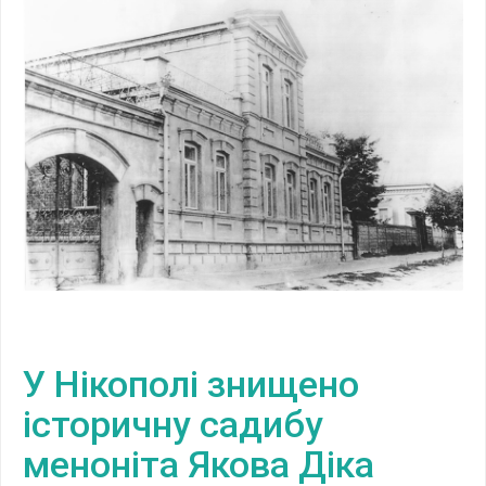
У Нікополі знищено
історичну садибу
меноніта Якова Діка