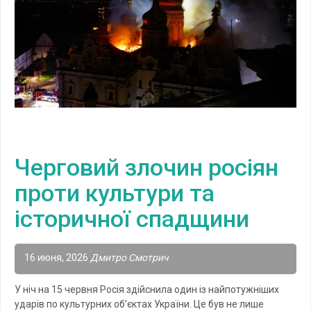
Черговий злочин росіян
проти культури та
історичної спадщини
16 июня, 2026
Дмитро Смотрич
У ніч на 15 червня Росія здійснила один із найпотужніших
ударів по культурних об’єктах України. Це був не лише