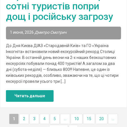
сотні туристів попри
дощ і російську загрозу
1 июня, 2026
Дмитро Смотрич
До Дня Києва ДІАЗ «Стародавній Київ» та ГО «Україна
Інкогніта» встановили новий екскурсійний рекорд Столиці
України. В останній день весни на 2-х наших безкоштовних
екскурсіях побували понад 400 туристів! А загалом за два
дні (субота-неділя) — близько 800!!! Напевне, це один із
київських рекордів, особливо, зважаючи на те, що ці чотири
екскурсії провели усього три […]
Читать дальше
1
2
3
4
5
...
10
15
20
...