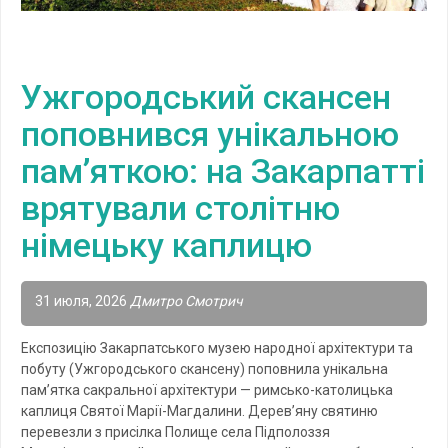
Ужгородський скансен
поповнився унікальною
пам’яткою: на Закарпатті
врятували столітню
німецьку каплицю
31 июля, 2026
Дмитро Смотрич
Експозицію Закарпатського музею народної архітектури та
побуту (Ужгородського скансену) поповнила унікальна
пам’ятка сакральної архітектури — римсько-католицька
каплиця Святої Марії-Магдалини. Дерев’яну святиню
перевезли з присілка Полище села Підполоззя