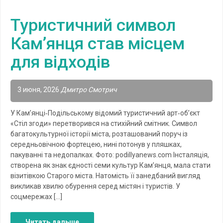
Туристичний символ
Кам’янця став місцем
для відходів
3 июня, 2026
Дмитро Смотрич
У Кам’янці‑Подільському відомий туристичний арт‑об’єкт
«Стіл згоди» перетворився на стихійний смітник. Символ
багатокультурної історії міста, розташований поруч із
середньовічною фортецею, нині потонув у пляшках,
пакуванні та недопалках. Фото: podillyanews.com Інсталяція,
створена як знак єдності семи культур Кам’янця, мала стати
візитівкою Старого міста. Натомість її занедбаний вигляд
викликав хвилю обурення серед містян і туристів. У
соцмережах […]
Читать дальше