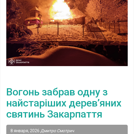
Вогонь забрав одну з
найстаріших дерев’яних
святинь Закарпаття
8 января, 2026
Дмитро Смотрич