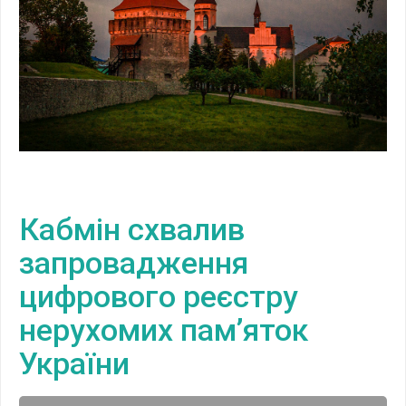
Кабмін схвалив
запровадження
цифрового реєстру
нерухомих пам’яток
України