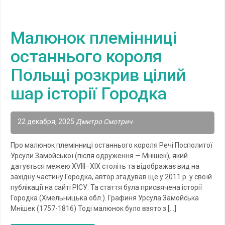
Малюнок племінниці
останнього короля
Польщі розкрив цілий
шар історії Городка
22 декабря, 2025
Дмитро Смотрич
Про малюнок племінниці останнього короля Речі Посполитої
Урсули Замойської (після одруження — Мнішек), який
датується межею XVIII–XIX століть та відображає вид на
західну частину Городка, автор згадував ще у 2011 р. у своїй
публікації на сайті РІСУ. Та стаття була присвячена історії
Городка (Хмельницька обл.). Графиня Урсула Замойська
Мнішек (1757-1816) Тоді малюнок було взято з […]