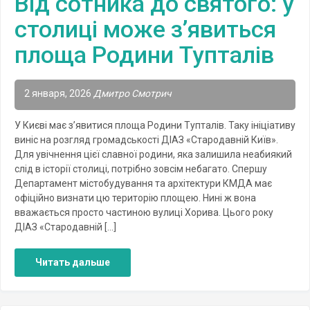
Від сотника до святого: у
столиці може з’явиться
площа Родини Тупталів
2 января, 2026
Дмитро Смотрич
У Києві має з’явитися площа Родини Тупталів. Таку ініціативу
виніс на розгляд громадськості ДІАЗ «Стародавній Київ».
Для увічнення цієї славної родини, яка залишила неабиякий
слід в історії столиці, потрібно зовсім небагато. Спершу
Департамент містобудування та архітектури КМДА має
офіційно визнати цю територію площею. Нині ж вона
вважається просто частиною вулиці Хорива. Цього року
ДІАЗ «Стародавній […]
Читать дальше