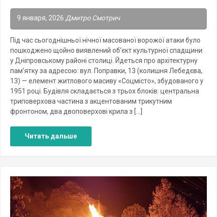
9 января, 2026
Дмитро Смотрич
Під час сьогоднішньої нічної масованої ворожої атаки було
пошкоджено щойно виявлений об’єкт культурної спадщини
у Дніпровському районі столиці. Йдеться про архітектурну
пам’ятку за адресою: вул. Поправки, 13 (колишня Лебедєва,
13) — елемент житлового масиву «Соцмісто», збудованого у
1951 році. Будівля складається з трьох блоків: центральна
триповерхова частина з акцентованим трикутним
фронтоном, два двоповерхові крила з […]
Читать дальше