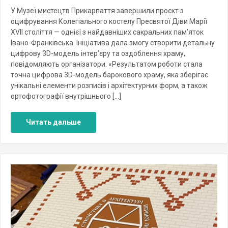
У Музеї мистецтв Прикарпаття завершили проєкт з
оцифрування Колегіального костелу Пресвятої Діви Марії
XVII століття — однієї з найдавніших сакральних пам’яток
Івано-Франківська. Ініціатива дала змогу створити детальну
цифрову 3D-модель інтер’єру та оздоблення храму,
повідомляють організатори. «Результатом роботи стала
точна цифрова 3D-модель барокового храму, яка зберігає
унікальні елементи розписів і архітектурних форм, а також
ортофотографії внутрішнього […]
Читать дальше