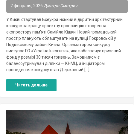
2 февраля, 2026
Дмитро Смотрич
У Києві стартував Всеукраїнський відкритий архітектурний
конкурс на кращу проектну пропозицію створення
екопростору пам’яті Самійла Кішки. Новий громадський
простір планують облаштувати на вулиці Покровській у
Подільському районі Києва. Організатором конкурсу
виступає ГО «Україна Інкогніта», яка забезпечує призовий
фонд у розмірі 30 тисяч гривень. Замовником є
балансоутримувач ділянки — КНМЦ, а ініціатором
проведення конкурсу став Державний […]
Читать дальше