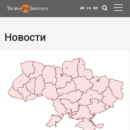
uk
ru
en
Новости