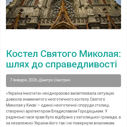
Костел Святого Миколая:
шлях до справедливості
7 января, 2026
Дмитро Смотрич
«Україна Інкогніта» неодноразово висвітлювала ситуацію
довкола знаменитого неоготичного костелу Святого
Миколая у Києві — єдиної неоготичної споруди столиці,
створеної архітектором Владиславом Городецьким. У
радянські часи храм було відібрано у католицької громади, а
за незалежної України його так і не повернули власникам.