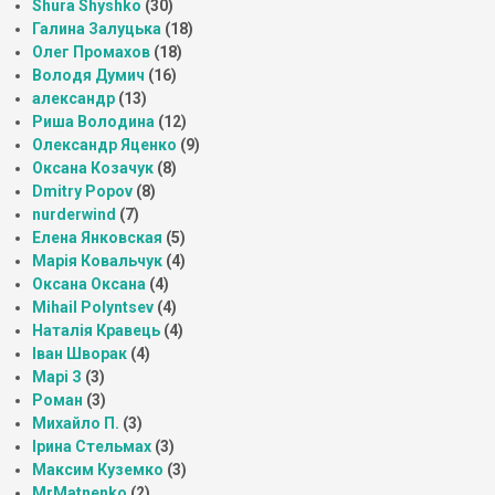
Shura Shyshko
(30)
Галина Залуцька
(18)
Олег Промахов
(18)
Володя Думич
(16)
александр
(13)
Риша Володина
(12)
Олександр Яценко
(9)
Оксана Козачук
(8)
Dmitry Popov
(8)
nurderwind
(7)
Елена Янковская
(5)
Марія Ковальчук
(4)
Оксана Оксана
(4)
Mihail Polyntsev
(4)
Наталія Кравець
(4)
Іван Шворак
(4)
Марі З
(3)
Роман
(3)
Михайло П.
(3)
Ірина Стельмах
(3)
Максим Куземко
(3)
MrMatnenko
(2)