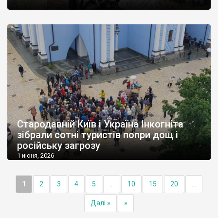
Стародавній Київ і Україна Інкогніта
зібрали сотні туристів попри дощ і
російську загрозу
1 июня, 2026
1
2
3
4
5
...
10
15
20
...
Далі »
»