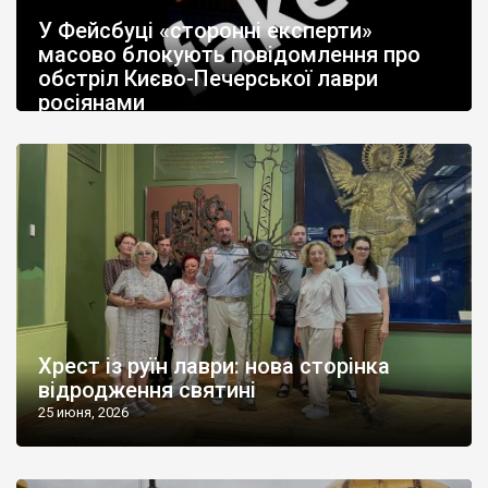
У Фейсбуці «сторонні експерти»
масово блокують повідомлення про
обстріл Києво-Печерської лаври
росіянами
26 июня, 2026
Хрест із руїн лаври: нова сторінка
відродження святині
25 июня, 2026