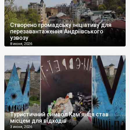
Створено громадську ініціативу для
перезавантаження Андріївського
узвозу
8 июня, 2026
Туристичний символ Кам’янця став
місцем для відходів
3 июня, 2026