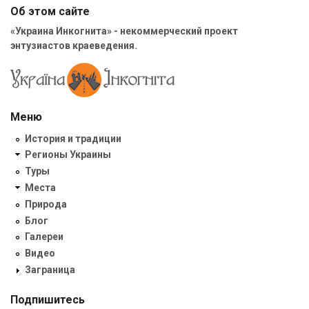
Об этом сайте
«Украина Инкогнита» - некоммерческий проект
энтузиастов краеведения.
Меню
История и традиции
Регионы Украины
Туры
Места
Природа
Блог
Галереи
Видео
Заграница
Подпишитесь