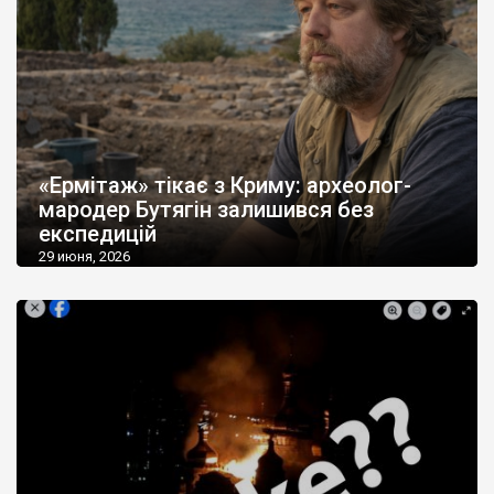
«Ермітаж» тікає з Криму: археолог-
мародер Бутягін залишився без
експедицій
29 июня, 2026