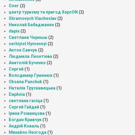
Олег
(2)
центр туризму та пригод ХерсON
(2)
Shramovych Viacheslav
(2)
Николай Бабаджанян
(2)
dapix
(2)
Светлана Черныш
(2)
serhiyist Hymennyi
(2)
Антон Савчук
(2)
Людмила Леонтіева
(2)
Анатолій Бученко
(2)
Сергей
(1)
Володимир Гуменюк
(1)
Oksana Panchuk
(1)
Наталія Трускавецька
(1)
Daphnia
(1)
светлана гасіца
(1)
Сергей Гайдай
(1)
Ірина Романцова
(1)
Богдан Кравчук
(1)
Андрій Коваль
(1)
Михайло Незгода
(1)