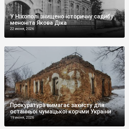
У Нікополі знищено історичну садибу
меноніта Якова Діка
22 июня, 2026
Прокуратура вимагає захисту для
останньої чумацької корчми України
19 июня, 2026