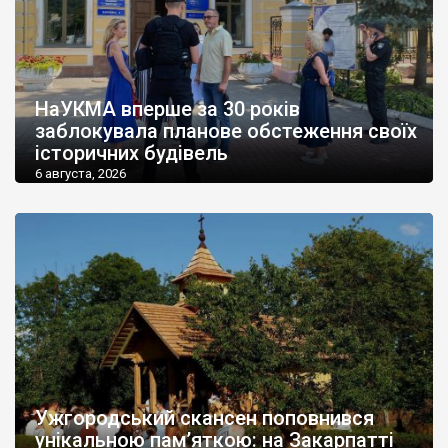
НаУКМА вперше за 30 років
заблокувала планове обстеження своїх
історичних будівель
6 августа, 2026
Ужгородський скансен поповнився
унікальною пам’яткою: на Закарпатті