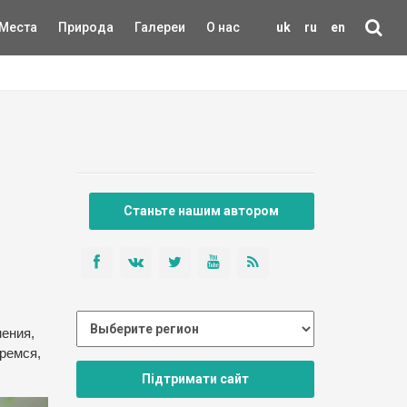
Места
Природа
Галереи
О нас
uk
ru
en
Станьте нашим автором
,
нения,
ремся,
Підтримати сайт