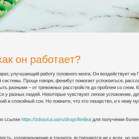
как он работает?
парат, улучшающий работу головного мозга. Он воздействует на 
й системы. Проще говоря, фенибут помогает успокоиться, рассл
ыть разными – от тревожных расстройств до проблем со сном. К
я у разных людей. Некоторые чувствуют легкое успокоение, др
ий и спокойный сон. Но помните, что это лекарство, и к нему н
по ссылке
https://zdravica.ua/ru/drugs/fenibut
для получения более
ть, головокружение и тошнота, встречаются не у всех, но зна