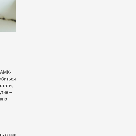
ГАМК-
абиться
стати,
угие –
ужно
ть о них