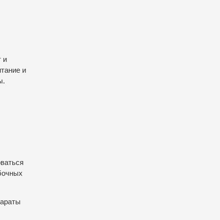
 и
итание и
ы.
оваться
бочных
параты