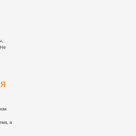
ы,
 Не
ия
лом
ема, а