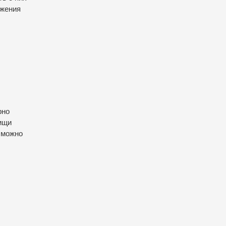
ижения
рно
пищи
 можно