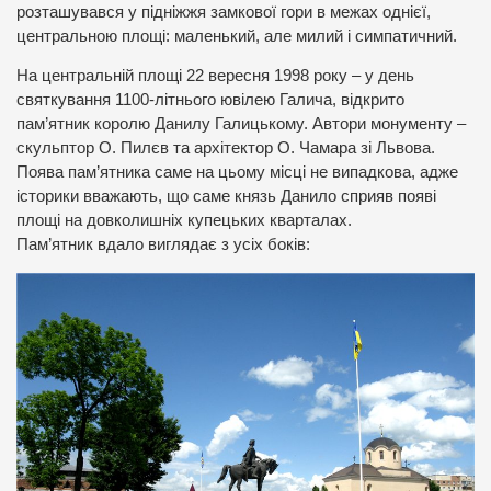
розташувався у підніжжя замкової гори в межах однієї,
центральною площі: маленький, але милий і симпатичний.
На центральній площі 22 вересня 1998 року – у день
святкування 1100-літнього ювілею Галича, відкрито
пам’ятник королю Данилу Галицькому. Автори монументу –
скульптор О. Пилєв та архітектор О. Чамара зі Львова.
Поява пам’ятника саме на цьому місці не випадкова, адже
історики вважають, що саме князь Данило сприяв появі
площі на довколишніх купецьких кварталах.
Пам’ятник вдало виглядає з усіх боків: