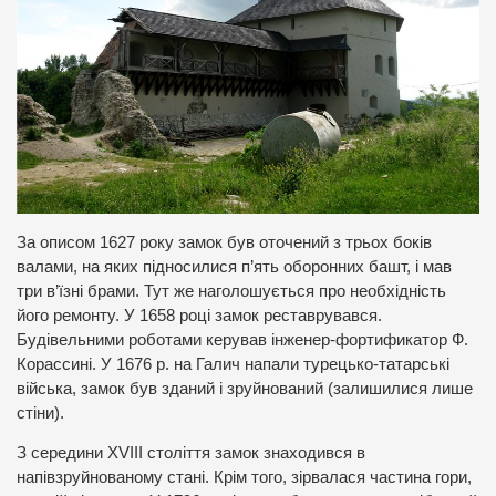
За описом 1627 року замок був оточений з трьох боків
валами, на яких підносилися п’ять оборонних башт, і мав
три в’їзні брами. Тут же наголошується про необхідність
його ремонту. У 1658 році замок реставрувався.
Будівельними роботами керував інженер-фортификатор Ф.
Корассині. У 1676 р. на Галич напали турецько-татарські
війська, замок був зданий і зруйнований (залишилися лише
стіни).
З середини XVIII століття замок знаходився в
напівзруйнованому стані. Крім того, зірвалася частина гори,