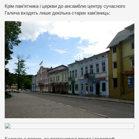
Крім пам’ятника і церкви до ансамблю центру сучасного
Галича входять лише декілька старих кам’яниць:
Будинок з вежею, де розташовані пошта і телеграф,