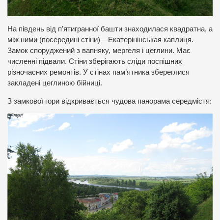
На південь від п’ятигранної башти знаходилася квадратна, а
між ними (посередині стіни) – Екатерінінськая каплиця.
Замок споруджений з вапняку, мергеля і цеглини. Має
численні підвали. Стіни зберігають сліди поспішних
різночасних ремонтів. У стінах пам’ятника збереглися
закладені цеглиною бійниці.
З замкової гори відкривається чудова панорама середмістя: