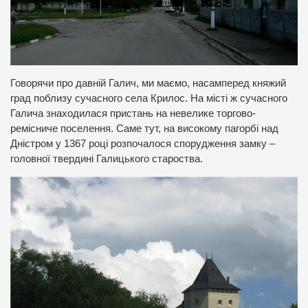
Говорячи про давній Галич, ми маємо, насамперед княжий
град поблизу сучасного села Крилос. На місті ж сучасного
Галича знаходилася пристань на невелике торгово-
ремісниче поселення. Саме тут, на високому пагорбі над
Дністром у 1367 році розпочалося спорудження замку –
головної твердині Галицького староства.