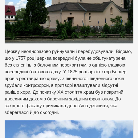
Церкву неодноразово руйнували і перебудовували. Відомо,
що у 1757 році церква всередині була не обштукатурена,
без склепінь, з балочним перекриттям, з однією главкою
посередині ґонтового даху. У 1825 році архітектор Бергер
провів реставрацію храму: з північного і південного боків
зрубали контрфорси, в притворі влаштували відсутні
раніше хори. До початку XX століття храм був покритий
двосхилим дахом з барочним західним фронтоном. До
західного фасаду примикала дерев’яна дзвіниця, яка
збереглася й до сьогодні.