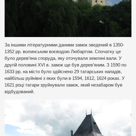
За іншими літературними даними замок зведений в 1350-
1352 рр. волинським воєводою Любартом. Спочатку це
було дерев’яна споруда, яку оточували земляні вали. У
другій половині XVI в. замок ще був дерев’яним. З 1590 по
1633 рр. на місто було здійснено 29 татарських нападів,
найбільш руйнівні з яких були в 1594, 1612, 1624 роках. У
1621 році татари зруйнували замок, який незабаром був
відбудований.