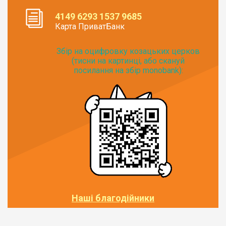
4149 6293 1537 9685
Карта ПриватБанк
Збір на оцифровку козацьких церков
(тисни на картинці, або скануй
посилання на збір monobank):
Наші благодійники