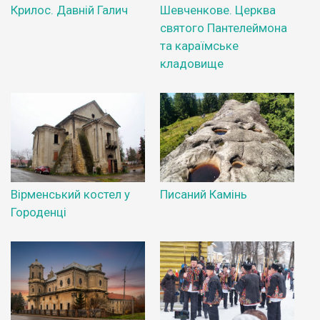
Крилос. Давній Галич
Шевченкове. Церква
святого Пантелеймона
та караїмське
кладовище
Вірменський костел у
Писаний Камінь
Городенці