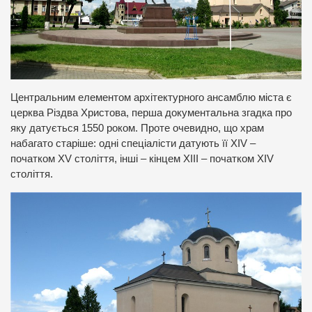
Центральним елементом архітектурного ансамблю міста є
церква Різдва Христова, перша документальна згадка про
яку датується 1550 роком. Проте очевидно, що храм
набагато старіше: одні спеціалісти датують її XIV –
початком XV століття, інші – кінцем XIII – початком XIV
століття.