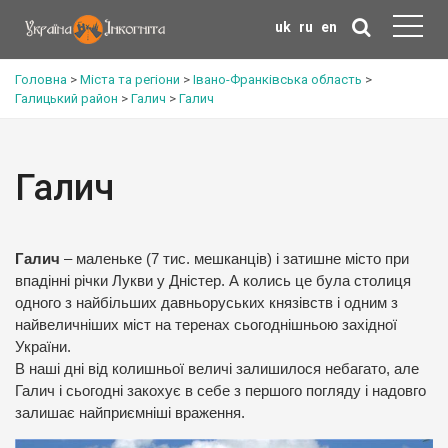
uk
ru
en
Головна
>
Міста та регіони
>
Івано-Франківська область
>
Галицький район
>
Галич
>
Галич
Галич
Галич
– маленьке (7 тис. мешканців) і затишне місто при
впадінні річки Лукви у Дністер. А колись це була столиця
одного з найбільших давньоруських князівств і одним з
найвеличніших міст на теренах сьогоднішньою західної
України.
В наші дні від колишньої величі залишилося небагато, але
Галич і сьогодні закохує в себе з першого погляду і надовго
залишає найприємніші враження.