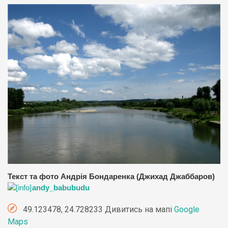
Текст та фото Андрія Бондаренка (Джихад Джаббаров)
andy_babubudu
49.123478, 24.728233 Дивитись на мапі
Google
Maps