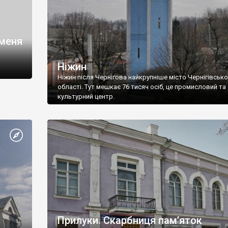
 меня
Ніжин
Ніжин після Чернігова найкрупніше місто Чернігівсько
області. Тут мешкає 76 тисяч осіб, це промисловий та
культурний центр.
Прилуки. Скарбниця пам’яток