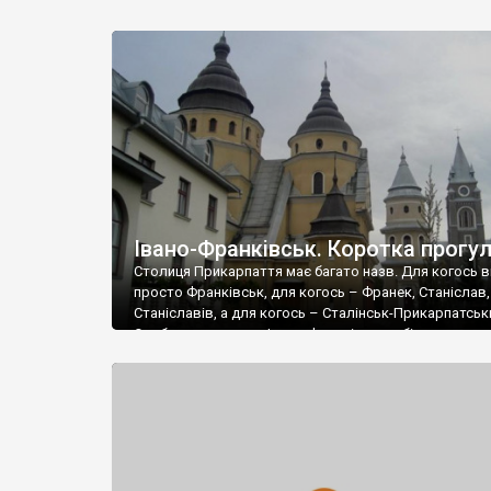
Івано-Франківськ. Коротка прогу
Столиця Прикарпаття має багато назв. Для когось в
просто Франківськ, для когось – Франек, Станіслав,
Станіславів, а для когось – Сталінськ-Прикарпатськ
Особисто для мене Івано-Франківськ – біла ворона,
відрізняється від більшості міст Галичини. Основна
відмінність: перевага духу сучасності над атмосфер
типової галицької провінційності. Наприклад, ніщо в
ніколи не примусить полюбити мене центральну вул
Незалежності, де відсоток конструктивізму над мо
перевищує аналогічний відсоток в центрі Харкова ч
Дніпропетровська.