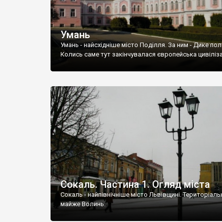
Умань
Умань - найсхідніше місто Поділля. За ним - Дике пол
Колись саме тут закінчувалася європейська цивіліза
Сокаль. Частина 1. Огляд міста
Сокаль - найпівнічніше місто Львівщині. Територіаль
майже Волинь.