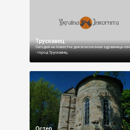
Трускавец
Сегодня на повестке дня всесоюзная здравница-ле
- город Трускавец.
Остер