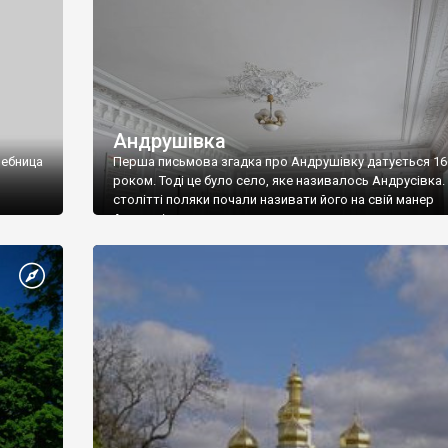
Итак, следующий пункт назначения:..
Андрушівка
чебница
Перша письмова згадка про Андрушівку датується 16
роком. Тоді це було село, яке називалось Андрусівка. 
столітті поляки почали називати його на свій манер
Андрушівкою.