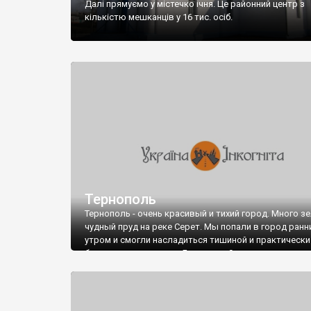
Далі прямуємо у містечко ічня. Це районний центр з
кількістю мешканців у 16 тис. осіб.
Тернополь
Тернополь - очень красивый и тихий город. Много зе
чудный пруд на реке Серет. Мы попали в город ранн
утром и смогли насладиться тишиной и практически
безлюдными улицами. Был канун 9го мая, но нигде
предпраздничной активности не наблюдалось. Оно 
понятно...Видели старичка в форме УПА, который с
интересом разглядывал плакаты на афишной тумбе