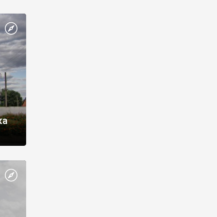
ї
 але
адовго
ка