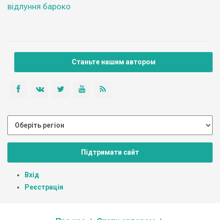
відлуння бароко
Станьте нашим автором
Підтримати сайт
Вхід
Реєстрація