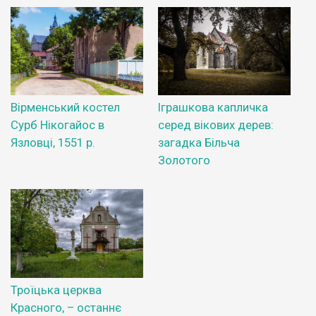
Вірменський костел
Іграшкова капличка
Сурб Нікогайос в
серед вікових дерев:
Язловці, 1551 р.
загадка Більча
Золотого
Троїцька церква
Красного, – останнє