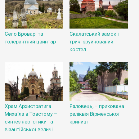
Село Броварі та
Скалатський замок і
толерантний цвинтар
тричі зруйнований
костел
Храм Архистратига
Язловець, – прихована
Михаїла в Товстому –
реліквія Вірменської
синтез неоготики та
криниці
візантійської величі