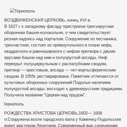
ВОЗДВИЖЕНСКАЯ ЦЕРКОВЬ, конец XVI в.
В 1627 г. к западному фасаду пристроена трехъярусная
оборонная башня-колокольня, о чем свидетельствует
резная надпись над порталом. Сооружение из песчаника,
трехчастное, состоит из прямоугольного в плане нефа,
квадратного и равноширокого с нефом притвора с двумя
ярусами башни над ним и полукруглой апсиды. Неф
перекрыт полуциркульным с распалубками сводом,
притвор — крестовым, апсида — чет-вертьсферическим
сводом. В 1959г. реставрирована. Памятник отличается от
культовых оборонных сооружений Подолья наличием
полукруглой апсиды, восходит к древнерусским традициям.
Получила название “Церкви над прудом”.
РОЖДЕСТВА ХРИСТОВА ЦЕРКОВЬ,1602— 1608
гг.Сооружена возле городского вала у Каменец-Подольских
ворот мастером Леонтием. Современный вид сооружение