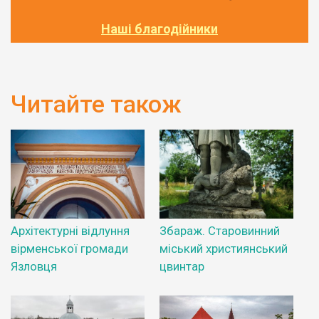
Наші благодійники
Читайте також
Архітектурні відлуння
Збараж. Старовинний
вірменської громади
міський християнський
Язловця
цвинтар