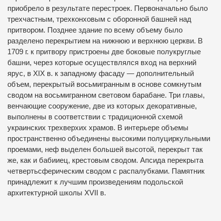
приобрело в результате перестроек. Первоначально было
трехчастным, трехконховым с оборонной башней над
притвором. Позднее здание по всему объему было
разделено перекрытием на нижнюю и верхнюю церкви. В
1709 г. к притвору пристроены две боковые полукруглые
башни, через которые осуществлялся вход на верхний
ярус, в XIX в. к западному фасаду — дополнительный
объем, перекрытый восьмигранным в основе сомкнутым
сводом на восьмигранном световом барабане. Три главы,
венчающие сооружение, две из которых декоративные,
выполнены в соответствии с традиционной схемой
украинских трехверхих храмов. В интерьере объемы
пространственно объединены высокими полуциркульными
проемами, неф выделен большей высотой, перекрыт так
же, как и бабииец, крестовым сводом. Апсида перекрыта
четвертьсферическим сводом с распалубками. Памятник
принадлежит к лучшим произведениям подольской
архитектурной школы XVII в.