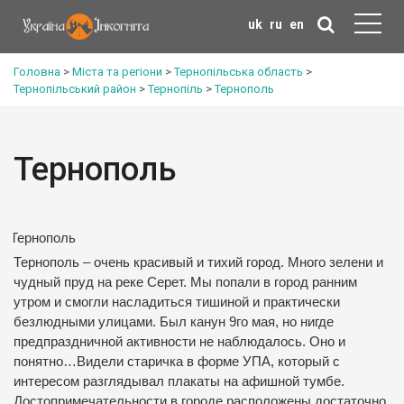
uk
ru
en
Головна
>
Міста та регіони
>
Тернопільська область
>
Тернопільський район
>
Тернопіль
>
Тернополь
Тернополь
Тернополь – очень красивый и тихий город. Много зелени и
чудный пруд на реке Серет. Мы попали в город ранним
утром и смогли насладиться тишиной и практически
безлюдными улицами. Был канун 9го мая, но нигде
предпраздничной активности не наблюдалось. Оно и
понятно…Видели старичка в форме УПА, который с
интересом разглядывал плакаты на афишной тумбе.
Достопримечательности в городе расположены достаточно