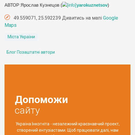
АВТОР Ярослав Кузнецов (
yarokuznetsov
)
49.559071, 25.592239 Дивитись на мапі
Google
Maps
Міста України
Блог Позаштатні автори
Допоможи
сайту
Україна Інкогніта - незалежний краєзнавчий проект,
створений ентузіастами. Щоб працювати далі, нам