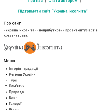
Про нас
Стати автором
Підтримати сайт “Україна Інкогніта”
Про сайт
«Україна Інкогніта» - неприбутковий проект ентузіастів
краєзнавства.
Меню
Історія і традиції
Регіони України
Тури
Пам'ятки
Природа
Блог
Галереї
Відео