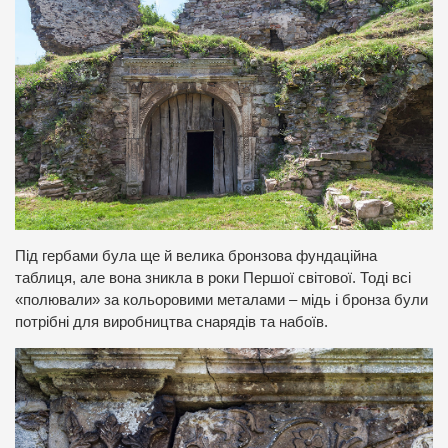
Під гербами була ще й велика бронзова фундаційна
таблиця, але вона зникла в роки Першої світової. Тоді всі
«полювали» за кольоровими металами – мідь і бронза були
потрібні для виробництва снарядів та набоїв.