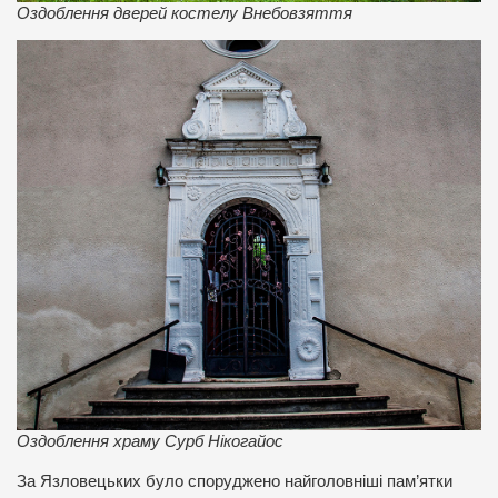
Оздоблення дверей костелу Внебовзяття
Оздоблення храму Сурб Нікогайос
За Язловецьких було споруджено найголовніші пам’ятки