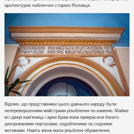
архітектурне «обличчя» старого Язловця.
Відомо, що представники цього давнього народу були
неперевершеними майстрами різьблення по каменю. Майже
всі двері кам’яниць і арки брам вони прикрасили багато
декорованими порталами, оздобленими за східними
мотивами. Навіть вікна мали різьблені обрамлення.