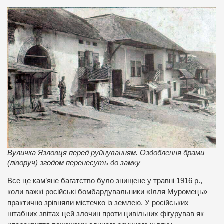
Вуличка Язловця перед руйнуванням. Оздоблення брами
(ліворуч) згодом перенесуть до замку
Все це кам’яне багатство було знищене у травні 1916 р.,
коли важкі російські бомбардувальники «Ілля Муромець»
практично зрівняли містечко із землею. У російських
штабних звітах цей злочин проти цивільних фігурував як