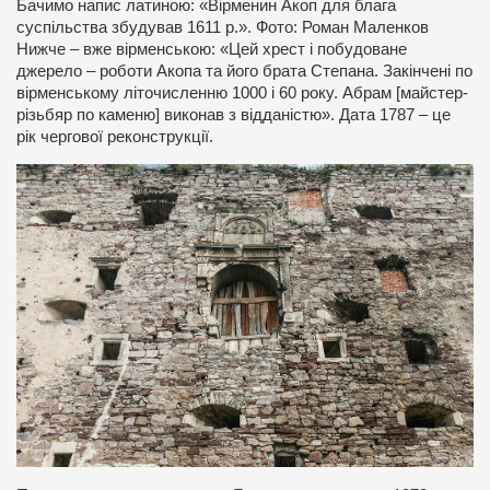
Бачимо напис латиною: «Вірменин Акоп для блага
суспільства збудував 1611 р.». Фото: Роман Маленков
Нижче – вже вірменською: «Цей хрест і побудоване
джерело – роботи Акопа та його брата Степана. Закінчені по
вірменському літочисленню 1000 і 60 року. Абрам [майстер-
різьбяр по каменю] виконав з відданістю». Дата 1787 – це
рік чергової реконструкції.