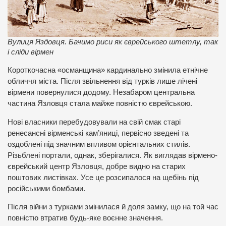
Вулиця Яздовця. Бачимо риси як єврейського штетлу, так
і сліди вірмен
Короткочасна «османщина» кардинально змінила етнічне
обличчя міста. Після звільнення від турків лише лічені
вірмени повернулися додому. Незабаром центральна
частина Язловця стала майже повністю єврейською.
Нові власники перебудовували на свій смак старі
ренесансні вірменські кам’яниці, первісно зведені та
оздоблені під значним впливом орієнтальних стилів.
Різьблені портали, однак, зберігалися. Як виглядав вірмено-
єврейський центр Язловця, добре видно на старих
поштових листівках. Усе це розсипалося на щебінь під
російськими бомбами.
Після війни з турками змінилася й доля замку, що на той час
повністю втратив будь-яке воєнне значення.