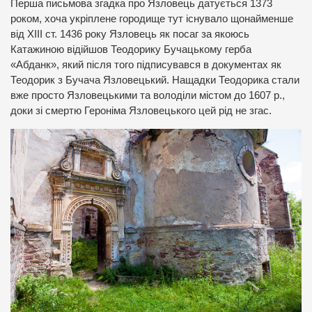
Перша письмова згадка про Язловець датується 1373
роком, хоча укріплене городище тут існувало щонайменше
від XIII ст. 1436 року Язловець як посаг за якоюсь
Катажиною відійшов Теодорику Бучацькому герба
«Абданк», який після того підписувався в документах як
Теодорик з Бучача Язловецький. Нащадки Теодорика стали
вже просто Язловецькими та володіли містом до 1607 р.,
доки зі смертю Героніма Язловецького цей рід не згас.