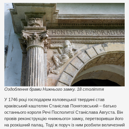
Оздоблення брами Нижнього замку. 18 століття
У 1746 році господарем язловецької твердині став
краківський каштелян Станіслав Понятовський – батько
останнього короля Речі Посполитої Станіслава Августа. Він
провів реконструкцію «нижнього» замку, перетворивши його
на розкішний палац. Тоді ж поруч із ним розбили величезний