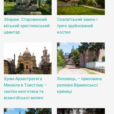
Збараж. Старовинний
Скалатський замок і
міський християнський
тричі зруйнований
цвинтар
костел
Храм Архистратига
Язловець, – прихована
Михаїла в Товстому –
реліквія Вірменської
синтез неоготики та
криниці
візантійської величі