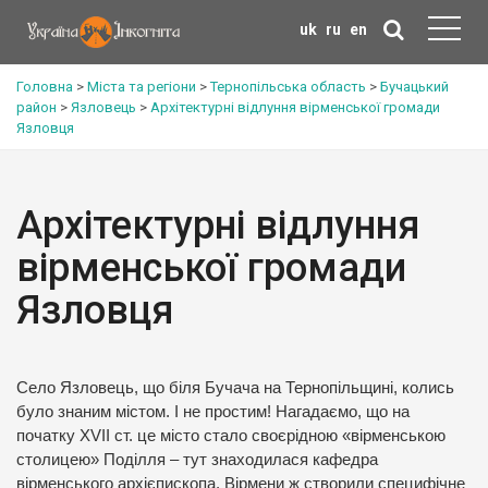
uk
ru
en
Головна
>
Міста та регіони
>
Тернопільська область
>
Бучацький
район
>
Язловець
>
Архітектурні відлуння вірменської громади
Язловця
Архітектурні відлуння
вірменської громади
Язловця
Село Язловець, що біля Бучача на Тернопільщині, колись
було знаним містом. І не простим! Нагадаємо, що на
початку XVII ст. це місто стало своєрідною «вірменською
столицею» Поділля – тут знаходилася кафедра
вірменського архієпископа. Вірмени ж створили специфічне