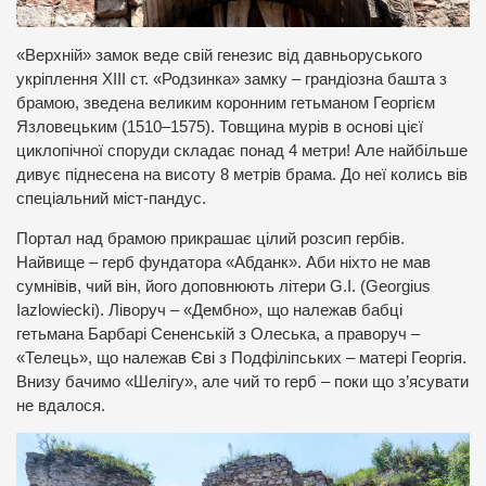
«Верхній» замок веде свій генезис від давньоруського
укріплення XIII ст. «Родзинка» замку – грандіозна башта з
брамою, зведена великим коронним гетьманом Георгієм
Язловецьким (1510–1575). Товщина мурів в основі цієї
циклопічної споруди складає понад 4 метри! Але найбільше
дивує піднесена на висоту 8 метрів брама. До неї колись вів
спеціальний міст-пандус.
Портал над брамою прикрашає цілий розсип гербів.
Найвище – герб фундатора «Абданк». Аби ніхто не мав
сумнівів, чий він, його доповнюють літери G.I. (Georgius
Iazlowiecki). Ліворуч – «Дембно», що належав бабці
гетьмана Барбарі Сененській з Олеська, а праворуч –
«Телець», що належав Єві з Подфіліпських – матері Георгія.
Внизу бачимо «Шелігу», але чий то герб – поки що з’ясувати
не вдалося.