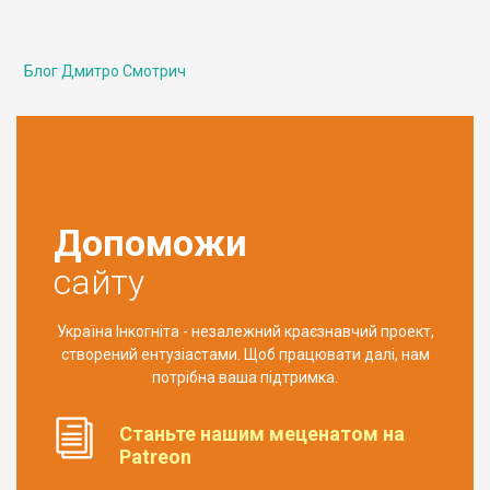
Блог Дмитро Смотрич
Допоможи
сайту
Україна Інкогніта - незалежний краєзнавчий проект,
створений ентузіастами. Щоб працювати далі, нам
потрібна ваша підтримка.
Станьте нашим меценатом на
Patreon