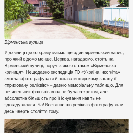
Вірменська вулиця
У дзвіниці цього храму маємо ще один вірменський напис,
про який відомо менше. Церква, нагадаємо, стоїть на
Вірменській вулиці, поруч із якою є також «Вірменська
криниця». Нещодавно експедиція ГО «Україна Інкогніта»
змогла сфотографувати й показати широкому загалу її
«приховану реліквію» – давню меморіальну таблицю. Для
нечисельних фахівців вона не була секретом, але
абсолютна більшість про її існування навіть не
здогадувалася. Ба! Востаннє цю реліквію фотографували
десь чверть століття тому.