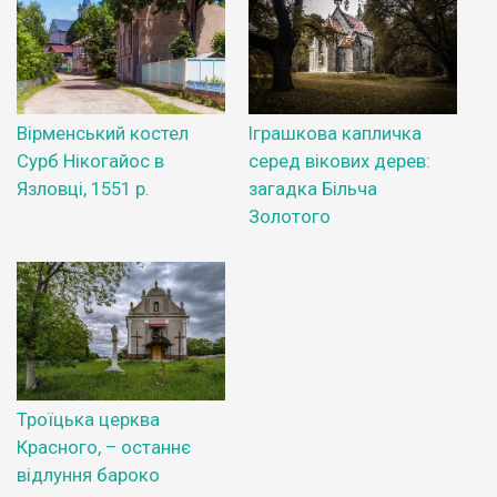
Вірменський костел
Іграшкова капличка
Сурб Нікогайос в
серед вікових дерев:
Язловці, 1551 р.
загадка Більча
Золотого
Троїцька церква
Красного, – останнє
відлуння бароко