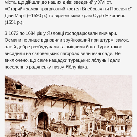
міста, що дійшли до наших днів: зведений у XVI ст.
«Старий» замок, грандіозний костел Внебовзяття Пресвятої
Діви Марії (~1590 р.) та вірменський храм Сурб Нікогайос
(1551 р.).
З 1672 по 1684 рік у Язловці господарювали яничари.
Османи не лише відновили зруйнований при штурмі замок,
але й добре розбудували та зміцнили його. Турки також
висадили на язловецьких пагорбах величезні сади. Не
виключено, що саме нащадки турецьких яблунь і дали
поселенню радянську назву Яблунівка.