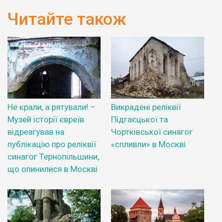
Читайте також
Не крали, а рятували! –
Викрадені реліквії
Музей історії євреїв
Підгаєцької та
відреагував на
Чортківської синагог
публікацію про реліквії
«спливли» в Москві
синагог Тернопільшини,
що опинилися в Москві