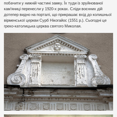
побачити у нижній частині замку. Їх туди із зруйнованої
кам’яниці перенесли у 1920-х роках. Сліди воєнних дій
дотепер видно на порталі, що прикрашає вхід до колишньої
вірменської церкви Сурб Нікогайос (1551 р.). Сьогодні це
греко-католицька церква святого Миколая.