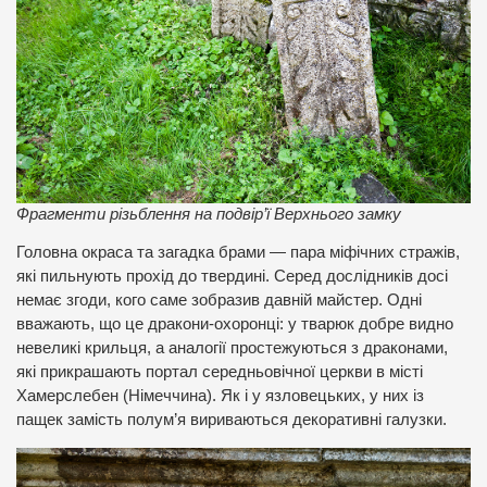
Фрагменти різьблення на подвір’ї Верхнього замку
Головна окраса та загадка брами — пара міфічних стражів,
які пильнують прохід до твердині. Серед дослідників досі
немає згоди, кого саме зобразив давній майстер. Одні
вважають, що це дракони-охоронці: у тварюк добре видно
невеликі крильця, а аналогії простежуються з драконами,
які прикрашають портал середньовічної церкви в місті
Хамерслебен (Німеччина). Як і у язловецьких, у них із
пащек замість полум’я вириваються декоративні галузки.