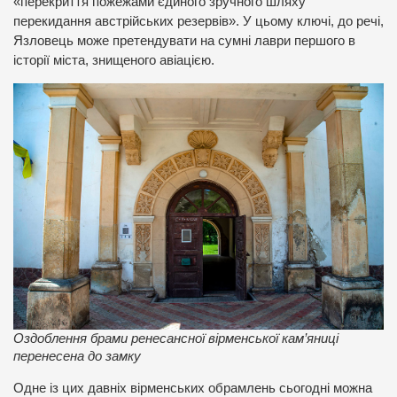
«перекриття пожежами єдиного зручного шляху
перекидання австрійських резервів». У цьому ключі, до речі,
Язловець може претендувати на сумні лаври першого в
історії міста, знищеного авіацією.
Оздоблення брами ренесансної вірменської кам’яниці
перенесена до замку
Одне із цих давніх вірменських обрамлень сьогодні можна