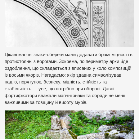
Цікаві магічні знаки-обереги мали додавати брамі міцності в
протистоянні з ворогами. Зокрема, по периметру арки йде
оздоблення, що складається з вписаних у коло композицій
із восьми якорів. Нагадаємо: якір здавна символізував
надію, порятунок, безпеку, міцність, стійкість та
стабільність — усе, що потрібно при обороні. Давні
фортифікатори вважали магічні знаки та обряди не менш
важливими за товщину й висоту мурів.