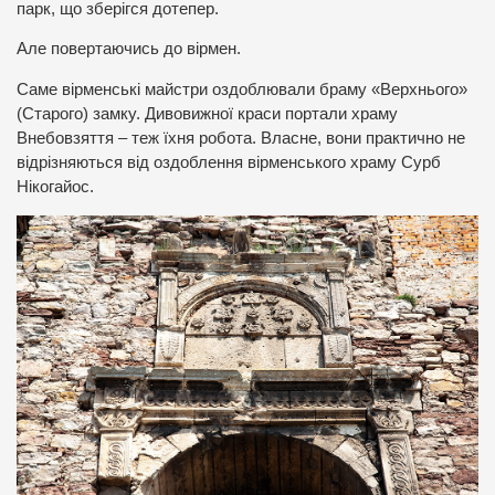
парк, що зберігся дотепер.
Але повертаючись до вірмен.
Саме вірменські майстри оздоблювали браму «Верхнього»
(Старого) замку. Дивовижної краси портали храму
Внебовзяття – теж їхня робота. Власне, вони практично не
відрізняються від оздоблення вірменського храму Сурб
Нікогайос.