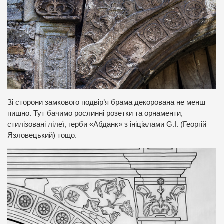
Зі сторони замкового подвір’я брама декорована не менш
пишно. Тут бачимо рослинні розетки та орнаменти,
стилізовані лілеї, герби «Абданк» з ініціалами G.I. (Георгій
Язловецький) тощо.