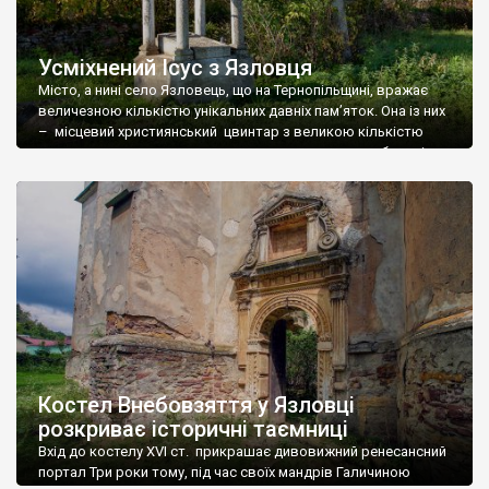
Усміхнений Ісус з Язловця
Місто, а нині село Язловець, що на Тернопільщині, вражає
величезною кількістю унікальних давніх пам’яток. Она із них
– місцевий християнський цвинтар з великою кількістю
скульптур та неоготичною капличкою-мавзолеєм баронів
Блажовських (1860 р.), – колишніх дідичів містечка. Фасад
споруди прикрашає фамільний герб «Сас». По бічних стінах
теж бачимо ряди гербових щитів, але це т.з.
«псевдогаральдика». Ніякого […]
Костел Внебовзяття у Язловці
розкриває історичні таємниці
Вхід до костелу XVI ст. прикрашає дивовижний ренесансний
портал Три роки тому, під час своїх мандрів Галичиною