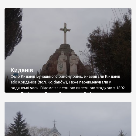
“Віртуальні віитрішки” зробили відкриття принаймні
загальнонаціонального рівня. Це був унікальний корпус
графіті XVI-XVIII століть, знайдених в закинутому костелі
Внебовзяття Пресвятої Діви Марії у Язловці біля Бучача, що
на Тернопільщині. Знахідка дійсно виявилася унікальною, –
до цього всі великі корпуси […]
Киданів
Село Киданів Бучацького району раніше називали Кійданів
або Койданов (пол. Kojdanów), і вже перейменували у
радянські часи. Відоме за першою писемною згадкою з 1392
року. Тоді король Польщі Владислав ІІ Ягайло видав грамоту,
якою надав село Киданів у власність Міхалові Габданцю. В
подальшому село переходило у власність разом з сусідніми
Бобулинцями, тому все що написано […]