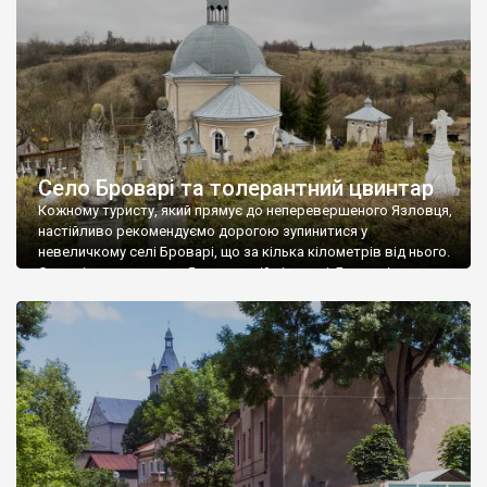
«обличчя» старого Язловця. Відомо, що представники цього
давнього народу були неперевершеними майстрами
різьблення по каменю. Майже всі […]
Село Броварі та толерантний цвинтар
Кожному туристу, який прямує до неперевершеного Язловця,
настійливо рекомендуємо дорогою зупинитися у
невеличкому селі Броварі, що за кілька кілометрів від нього.
Село підпорядковане Язловецькій сільраді. Броварі
розташовані на берегах річки Вільховець. Назва села,
ймовірно, походить від заняття його жителів — броварства.
За переписом 2001 року населення становило 362 особи.
Сьогодні, мабуть, добре якщо сотня набереться. […]