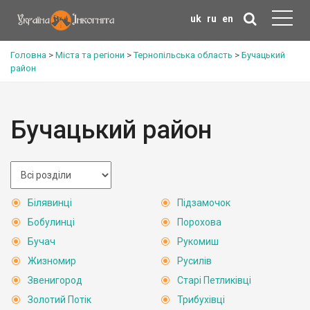
uk
ru
en
Головна
>
Міста та регіони
>
Тернопільська область
>
Бучацький
район
Бучацький район
Білявинці
Підзамочок
Бобулинці
Порохова
Бучач
Рукомиш
Жизномир
Русилів
Звенигород
Старі Петликівці
Золотий Потік
Трибухівці