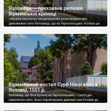
Язловець, – прихована реліквія
Вірменської криниці
«Україна Інкогніта» неодноразово розповідала про
дивовижне село Язловець, що на Тернопільщині. Колись це
було знане місто, купці якого складали конкуренцію навіть
самому Львову! Чесно-чесно! Враховуючи, що Язловець
стояв на жвавому транс’європейському тракті «Via Regia»
(Королівська дорога), містечко швидко розросталося та
багатіло. 1461 року львівські купці гірко скаржилися королю
Казимиру IV Ягеллончику – мовляв, ярмарки в […]
Вірменський костел Сурб Нікогайос в
Язловці, 1551 р.
Язловець, що біля Бучачу на Тернопільщині, – сьогодні
невеличке село. Воно переповнене давніми пам’ятками до
кожної із яких гармонійно пасує визначення «унікальна».
Колись це було гонорове місто, на конкуренцію з боку якого