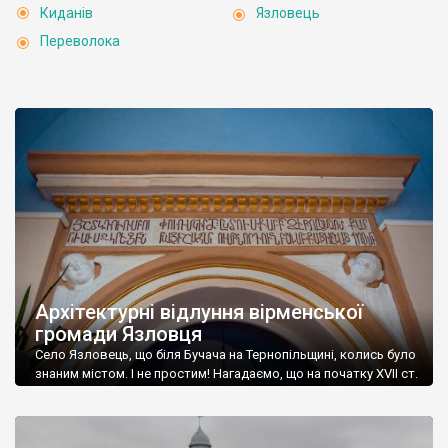
Киданів
Язловець
Переволока
Архітектурні відлуння вірменської
громади Язловця
Село Язловець, що біля Бучача на Тернопільщині, колись було
знаним містом. І не простим! Нагадаємо, що на початку XVII ст.
це місто стало своєрідною «вірменською столицею»
Поділля – тут знаходилася кафедра вірменського
архієпископа. Вірмени ж створили специфічне архітектурне