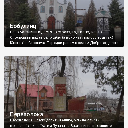
Бобулинці
Село Бобулинці відомі з 1375 року, тоді Володислав
Опольський надав село Бібіл (а воно називалось тоді так)
Юшкові зі Скорнича. Передав разом з селом Доброводи, яке
в Монастириському районі, у відповідній статті про
Доброводи можете почитати про Володислава Опольського,
щоб не повторюватись. На мапі Боплана 1650 року село
вказано вже з назвою Бобоул. На початку […]
Переволока
Пероволока – село досить велике, більше 2 тисяч
мешканців, якщо їхати з Бучача на Зарваницю, не оминете,