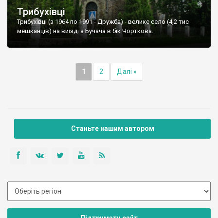
Трибухівці
Трибухівці (з 1964 по 1991 - Дружба) - велике село (4,2 тис
мешканців) на виїзді з Бучача в бік Чорткова.
1
2
Далі »
Станьте нашим автором