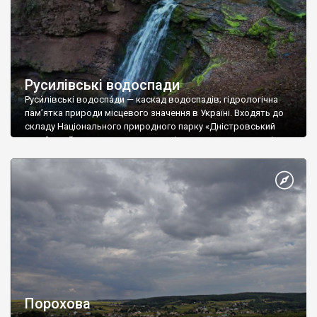
Русилівські водоспади
Руси́лівські водоспа́ди — каскад водоспадів; гідрологічна
пам’ятка природи місцевого значення в Україні. Входять до
складу Національного природного парку «Дністровський
каньйон». Водоспади розташовані на невеликому потоці
(права притока Стрипи) на південний схід від села Русилова,
що в Бучацькому районі Тернопільської області. Загальна
довжина Русилівського потоку — близько 3 км, на ньому є 15
водоспадів заввишки від 1,5 […]
Порохова