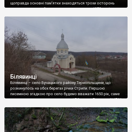
щоправда основні пам’ятки знаходяться трохи осторонь
основного шляху. Згадується село вперше в 1378 році, у
фундаційній грамоті шляхтича Міхала Авданця з Бучача. У
1469 році брати Міхал і Ян Язловецькі провели поділ спадку
батька, за яким Переволоку отримав […]
Білявинці
Білявинці – село Бучацького району Тернопільщини, що
розкинулось на обох берегах річки Стрипи. Першою
писемною згадкою про село будемо вважати 1650 рік, саме
цього року позначено воно на мапі Гійома де Боплана. У 1744
році в селі була збудована дерев’яна церква Пресвятої Трійці.
У 1909 році звели нову кам’яну церкву Святого Духа (заклали
в 1907), […]