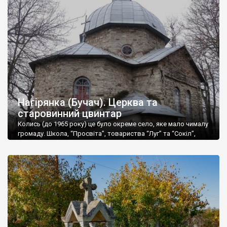
гірко скаржилися купці самого Львова! В епоху Ренесансу та
Ранньомодерну добу обличчя Язловця визначали вірмени, а
на початку XVII ст. це місто взагалі […]
Нагірянка (Бучач). Церква та
старовинний цвинтар
Колись (до 1965 року) це було окреме село, яке мало чималу
громаду. Школа, “Просвіта”, товариства “Луг” та “Сокіл”,
навіть банк – все тут було. І своя дерев’яна церква,
збудована ще у 17 столітті. Але у 1904 році церква згоріла,
тому через шість років на її місце поставили муровану, яку, як
і попередню, освятили на честь […]