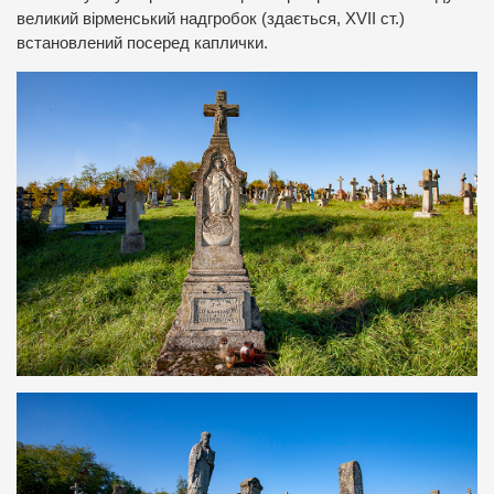
великий вірменський надгробок (здається, XVII ст.)
встановлений посеред каплички.