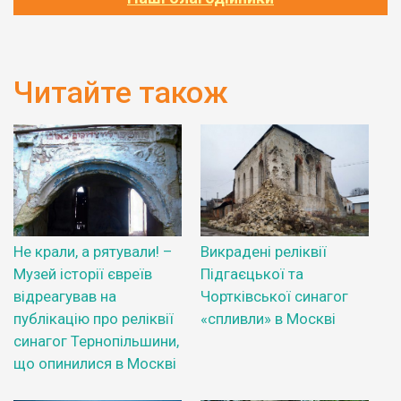
Читайте також
Не крали, а рятували! –
Викрадені реліквії
Музей історії євреїв
Підгаєцької та
відреагував на
Чортківської синагог
публікацію про реліквії
«спливли» в Москві
синагог Тернопільшини,
що опинилися в Москві