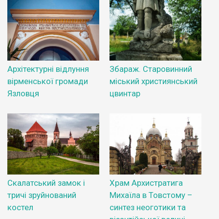
Архітектурні відлуння
Збараж. Старовинний
вірменської громади
міський християнський
Язловця
цвинтар
Скалатський замок і
Храм Архистратига
тричі зруйнований
Михаїла в Товстому –
костел
синтез неоготики та