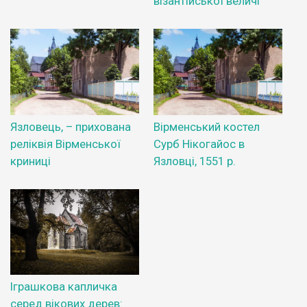
візантійської величі
Язловець, – прихована
Вірменський костел
реліквія Вірменської
Сурб Нікогайос в
криниці
Язловці, 1551 р.
Іграшкова капличка
серед вікових дерев: