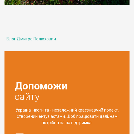
Блог Дмитро Полюхович
Допоможи
сайту
Україна Інкогніта - незалежний краєзнавчий проект,
створений ентузіастами. Щоб працювати далі, нам
потрібна ваша підтримка.