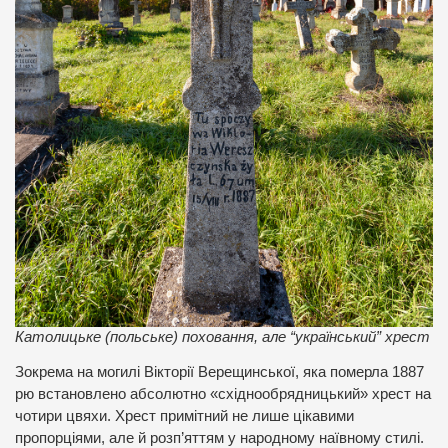
Католицьке (польське) поховання, але “український” хрест
Зокрема на могилі Вікторії Верещинської, яка померла 1887
рю встановлено абсолютно «східнообрядницький» хрест на
чотири цвяхи. Хрест примітний не лише цікавими
пропорціями, але й розп’яттям у народному наївному стилі.