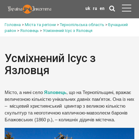
uk
ru
en
Головна
>
Міста та регіони
>
Тернопільська область
>
Бучацький
район
>
Язловець
>
Усміхнений Ісус з Язловця
Усміхнений Ісус з
Язловця
Місто, а нині село
Язловець
, що на Тернопільщині, вражає
величезною кількістю унікальних давніх пам’яток. Она із них
– місцевий християнський цвинтар з великою кількістю
скульптур та неоготичною капличкою-мавзолеєм баронів
Блажовських (1860 р.), – колишніх дідичів містечка.