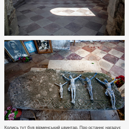
Колись тут був вірменський цвинтар. Про останнє нагадує