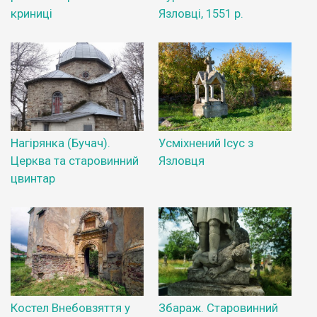
криниці
Язловці, 1551 р.
Нагірянка (Бучач).
Усміхнений Ісус з
Церква та старовинний
Язловця
цвинтар
Костел Внебовзяття у
Збараж. Старовинний