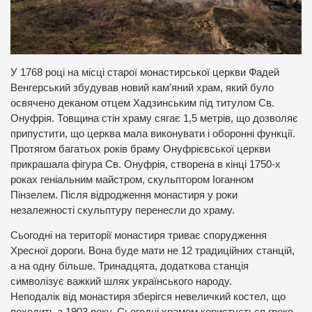
У 1768 році на місці старої монастирської церкви Фадей
Венгерський збудував новий кам’яний храм, який було
освячено деканом отцем Хадзинським під титулом Св.
Онуфрія. Товщина стін храму сягає 1,5 метрів, що дозволяє
припустити, що церква мала виконувати і оборонні функції.
Протягом багатьох років браму Онуфрієвської церкви
прикрашала фігура Св. Онуфрія, створена в кінці 1750-х
роках геніальним майстром, скульптором Іоганном
Пінзелем. Після відродження монастиря у роки
незалежності скульптуру перенесли до храму.
Сьогодні на території монастиря триває спорудження
Хресної дороги. Вона буде мати не 12 традиційних станцій,
а на одну більше. Тринадцята, додаткова станція
символізує важкий шлях українського народу.
Неподалік від монастиря зберігся невеличкий костел, що