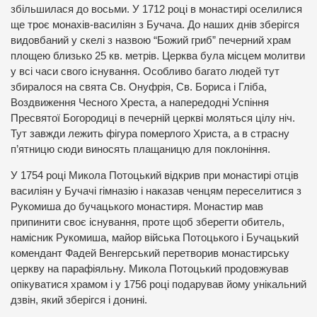
збільшилася до восьми. У 1712 році в монастирі оселилися
ще троє монахів-василіян з Бучача. До наших днів зберігся
видовбаний у скелі з назвою “Божий гриб” печерний храм
площею близько 25 кв. метрів. Церква була місцем молитви
у всі часи свого існування. Особливо багато людей тут
збиралося на свята Св. Онуфрія, Св. Бориса і Гліба,
Воздвиження Чесного Хреста, а напередодні Успіння
Пресвятої Богородиці в печерній церкві моляться цілу ніч.
Тут завжди лежить фігура померлого Христа, а в страсну
п’ятницю сюди виносять плащаницю для поклоніння.
У 1754 році Микола Потоцький відкрив при монастирі отців
василіян у Бучачі гімназію і наказав ченцям переселитися з
Рукомиша до бучацького монастиря. Монастир мав
припинити своє існування, проте щоб зберегти обитель,
намісник Рукомиша, майор війська Потоцького і Бучацький
комендант Фадей Венгерський перетворив монастирську
церкву на парафіяльну. Микола Потоцький продовжував
опікуватися храмом і у 1756 році подарував йому унікальний
дзвін, який зберігся і донині.