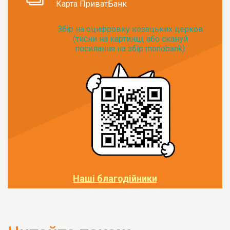
Карта ПриватБанк
Збір на оцифровку козацьких церков
(тисни на картинці, або скануй
посилання на збір monobank):
Наші благодійники