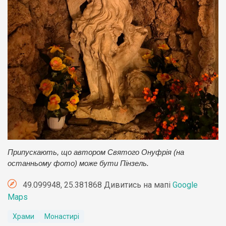
Припускають, що автором Святого Онуфрія (на
останньому фото) може бути Пінзель.
49.099948, 25.381868 Дивитись на мапі
Google
Maps
Храми
Монастирі