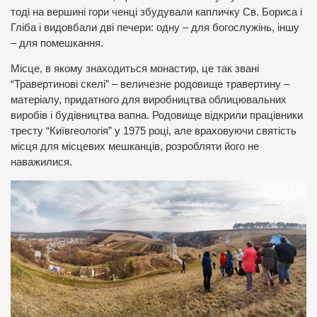
тоді на вершині гори ченці збудували капличку Св. Бориса і
Гліба і видовбали дві печери: одну – для богослужінь, іншу
– для помешкання.
Місце, в якому знаходиться монастир, це так звані
“Травертинові скелі” – величезне родовище травертину –
матеріалу, придатного для виробництва облицювальних
виробів і будівництва вапна. Родовище відкрили працівники
тресту “Київгеологія” у 1975 році, але враховуючи святість
місця для місцевих мешканців, розробляти його не
наважилися.