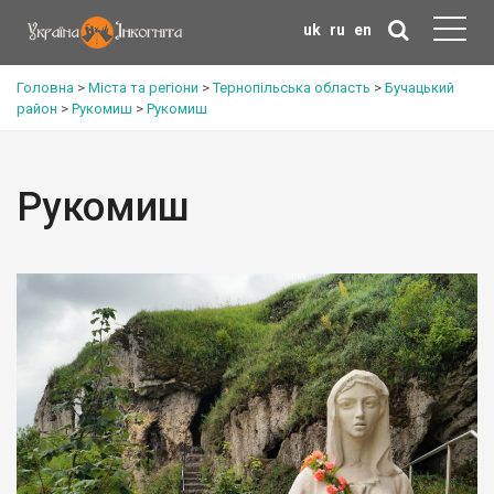
uk
ru
en
Головна
>
Міста та регіони
>
Тернопільська область
>
Бучацький
район
>
Рукомиш
>
Рукомиш
Рукомиш