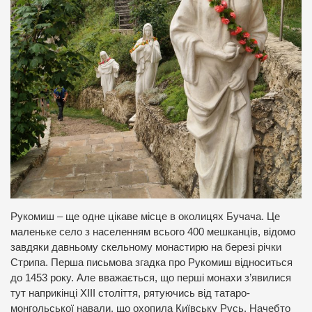
Рукомиш – ще одне цікаве місце в околицях Бучача. Це
маленьке село з населенням всього 400 мешканців, відомо
завдяки давньому скельному монастирю на березі річки
Стрипа. Перша письмова згадка про Рукомиш відноситься
до 1453 року. Але вважається, що перші монахи з’явилися
тут наприкінці ХІІІ століття, рятуючись від татаро-
монгольської навали, що охопила Київську Русь. Начебто