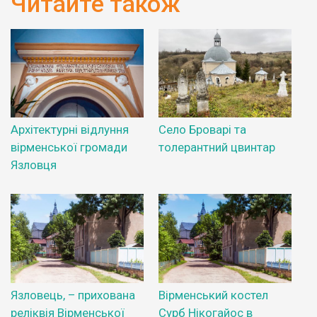
Читайте також
Архітектурні відлуння
Село Броварі та
вірменської громади
толерантний цвинтар
Язловця
Язловець, – прихована
Вірменський костел
реліквія Вірменської
Сурб Нікогайос в