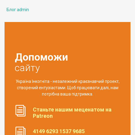
Блог admin
Допоможи
сайту
Україна Інкогніта - незалежний краєзнавчий проект,
створений ентузіастами. Щоб працювати далі, нам
потрібна ваша підтримка.
Станьте нашим меценатом на
Patreon
4149 6293 1537 9685