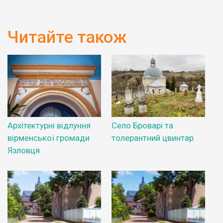
Читайте також
Архітектурні відлуння
Село Броварі та
вірменської громади
толерантний цвинтар
Язловця