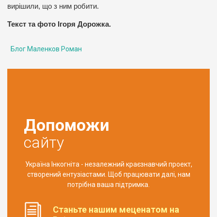
вирішили, що з ним робити.
Текст та фото Ігоря Дорожка.
Блог Маленков Роман
Допоможи
сайту
Україна Інкогніта - незалежний краєзнавчий проект,
створений ентузіастами. Щоб працювати далі, нам
потрібна ваша підтримка.
Станьте нашим меценатом на