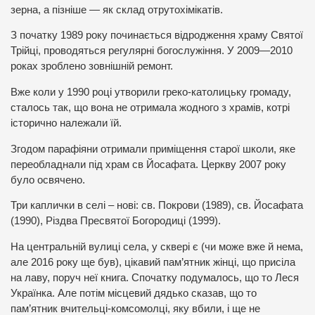
зерна, а пізніше — як склад отрутохімікатів.
З початку 1989 року починається відродження храму Святої
Трійці, проводяться регулярні богослужіння. У 2009—2010
роках зроблено зовнішній ремонт.
Вже коли у 1990 році утворили греко-католицьку громаду,
сталось так, що вона не отримала жодного з храмів, котрі
історично належали їй.
Згодом парафіяни отримали приміщення старої школи, яке
переобладнали під храм св Йосафата. Церкву 2007 року
було освячено.
Три каплички в селі – нові: св. Покрови (1989), св. Йосафата
(1990), Різдва Пресвятої Богородиці (1999).
На центральній вулиці села, у сквері є (чи може вже й нема,
але 2016 року ще був), цікавий пам’ятник жінці, що присіла
на лаву, поруч неї книга. Спочатку подумалось, що то Леся
Українка. Але потім місцевий дядько сказав, що то
пам’ятник вчительці-комсомолці, яку вбили, і ще не