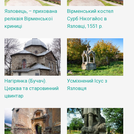
Язловець, – прихована
Вірменський костел
реліквія Вірменської
Сурб Нікогайос в
криниці
Язловці, 1551 р.
Нагірянка (Бучач).
Усміхнений Ісус з
Церква та старовинний
Язловця
цвинтар