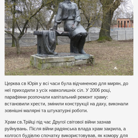
Церква св Юрія у всі часи була відчиненою для мирян, до
неї приходили з усіх навколишніх сіл. У 2006 році,
парафіяни розпочали капітальний ремонт храму:
встановили хрести, змінили конструкції на даху, виконали
зовнішні малярні та штукатурні роботи.
Храм св.Трійці під час Другої світової війни зазнав
руйнувань. Після війни радянська влада храм закрила, а
колгосп будівлю спочатку використовував, як комору для