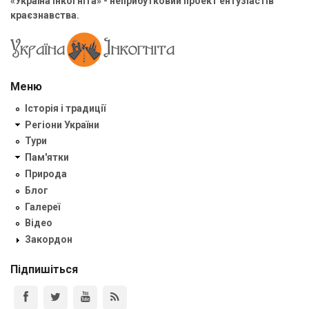
«Україна Інкогніта» - неприбутковий проект ентузіастів
краєзнавства.
Меню
Історія і традиції
Регіони України
Тури
Пам'ятки
Природа
Блог
Галереї
Відео
Закордон
Підпишіться