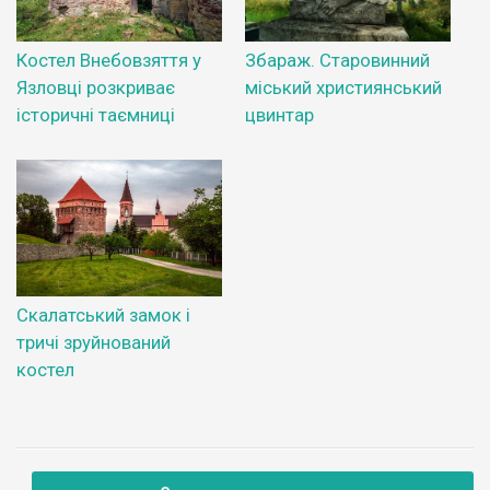
Костел Внебовзяття у
Збараж. Старовинний
Язловці розкриває
міський християнський
історичні таємниці
цвинтар
Скалатський замок і
тричі зруйнований
костел