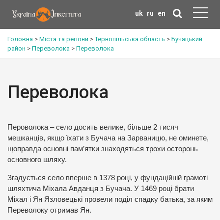
uk
ru
en
Головна
>
Міста та регіони
>
Тернопільська область
>
Бучацький
район
>
Переволока
>
Переволока
Переволока
Пероволока – село досить велике, більше 2 тисяч
мешканців, якщо їхати з Бучача на Зарваницю, не оминете,
щоправда основні пам’ятки знаходяться трохи осторонь
основного шляху.
Згадується село вперше в 1378 році, у фундаційній грамоті
шляхтича Міхала Авданця з Бучача. У 1469 році брати
Міхал і Ян Язловецькі провели поділ спадку батька, за яким
Переволоку отримав Ян.