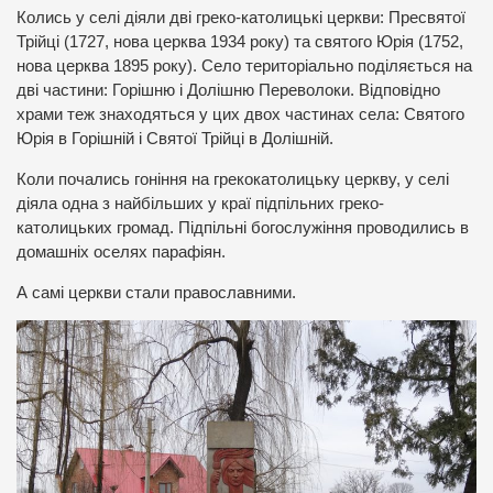
Колись у селі діяли дві греко-католицькі церкви: Пресвятої
Трійці (1727, нова церква 1934 року) та святого Юрія (1752,
нова церква 1895 року). Село територіально поділяється на
дві частини: Горішню і Долішню Переволоки. Відповідно
храми теж знаходяться у цих двох частинах села: Святого
Юрія в Горішній і Святої Трійці в Долішній.
Коли почались гоніння на грекокатолицьку церкву, у селі
діяла одна з найбільших у краї підпільних греко-
католицьких громад. Підпільні богослужіння проводились в
домашніх оселях парафіян.
А самі церкви стали православними.