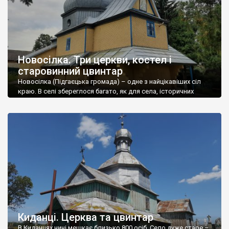
Новосілка. Три церкви, костел і
старовинний цвинтар
Новосілка (Підгаєцька громада) – одне з найцікавіших сіл
краю. В селі збереглося багато, як для села, історичних
пам’яток : три церкви, костел, дві старих школи, руїни
старого водяного млина та старовинний цвинтар із статуями
та кам’яними хрестами… Крім пам’яток є ще чимало цікавого.
Перша письмова згадка про село – 1421 р. У 1785 р. – […]
Киданці. Церква та цвинтар
В Киданцях нині мешкає близько 800 осіб. Село дуже старе –