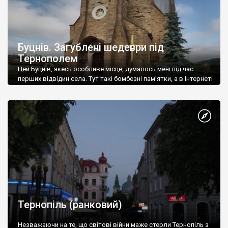
Буцнів. Загублені шедеври під
Тернополем
Цей Буцнів, якесь особливе місце, думалось мені під час
перших відвідин села. Тут такі бомбезні пам’ятки, а в Інтернеті
інфи зовсім немає. І це був 2007 рік.
Тернопіль (ранковий)
Незважаючи на те, що світові війни маже стерли Тернопіль з