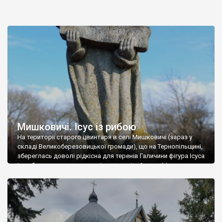
Мишковичі. Ісус із рибою
На території старого цвинтаря в селі Мишковичі (зараз у
складі Великоберезовицької громади), що на Тернопільщині,
збереглась доволі рідкісна для теренів Галичини фігура Ісуса
із рибою в руках в оточенні двох левів. Автор фігури –
невідомий скульптор-самоук, створив не звичайних левів, а
фантастичних лукавих антропоморфних істот (далася взнаки
відсутність у фауні України представників цієї котячої
родини), […]