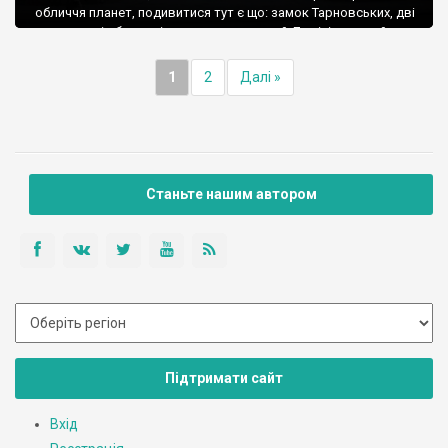
обличчя планет, подивитися тут є що: замок Тарновських, дві
старовинні оборонні церкви, величезний Домініканський
костел, Тернопільській став, та й взагалі, прогулятися
приємними чистими пішохідними тернопільськими вулочками.
1
2
Далі »
Станьте нашим автором
Підтримати сайт
Вхід