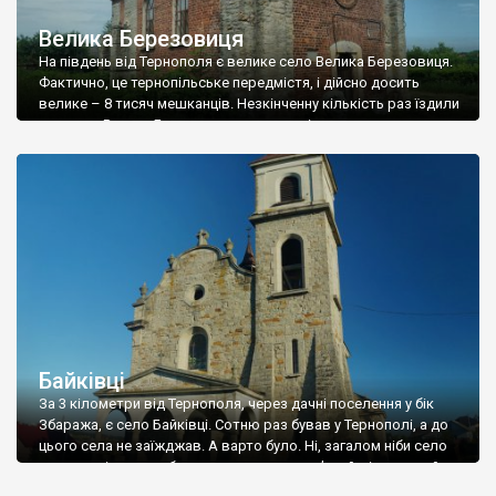
Велика Березовиця
На південь від Тернополя є велике село Велика Березовиця.
Фактично, це тернопільське передмістя, і дійсно досить
велике – 8 тисяч мешканців. Незкінченну кількість раз їздили
ми через Велику Березовицю, але зовсім не звертали уваги
на мурований храм, який стоїть при дорозі. Костьол у Великій
Березовиці збудували у міжвоєнний період (орієнтовно у
1930-ті), але існує інформація, […]
Байківці
За 3 кілометри від Тернополя, через дачні поселення у бік
Збаража, є село Байківці. Сотню раз бував у Тернополі, а до
цього села не заїжджав. А варто було. Ні, загалом ніби село
як село, нічого особливого, але тут є кам’яний міжвоєнний
костьол та греко-католицька церква, зведена у 1900 році –