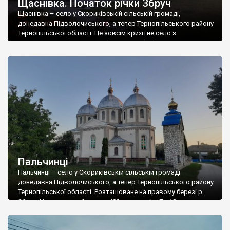
Щаснівка. Початок річки Збруч
Щаснівка – село у Скориківській сільській громаді,
донедавна Підволочиського, а тепер Тернопільського району
Тернопільської області. Це зовсім крихітне село з
населенням декілька десятків мешканців. Розташоване на
правому березі річки Збруч. З такою назвою в Україні є три
села. Одне з них зовсім поруч, на протилежному березі річки.
Очевидно до поділу Польщі Щаснівка була єдиним селом. […]
Пальчинці
Пальчинці – село у Скориківській сільській громаді
донедавна Підволочиського, а тепер Тернопільського району
Тернопільської області. Розташоване на правому березі р.
Збруч. Населення – близько 400 мешканців. До 18ст. частина
села була і на лівому березі річки, однак кордон розділив
Пальчинці на два села. На жаль, лівобережні Пальчинці