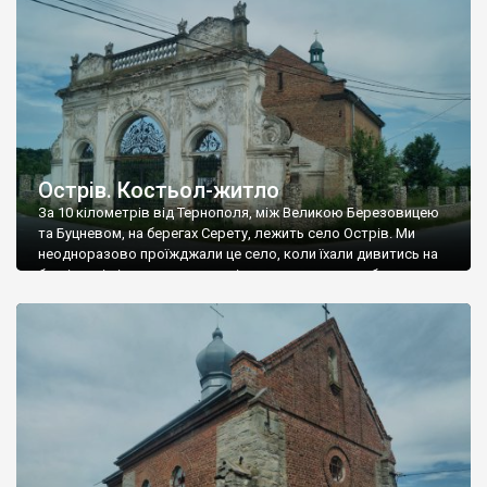
стоять пусткою і там немає жодного мешканця. Декілька […]
Острів. Костьол-житло
За 10 кілометрів від Тернополя, між Великою Березовицею
та Буцневом, на берегах Серету, лежить село Острів. Ми
неодноразово проїжджали це село, коли їхали дивитись на
буцнівські віадук та костьол, і якось нас дорога обводила
навколо пам’яток Острова. Але одного разу ми все ж
згадали, що і в цьому селі є на що подивитись, і під₴їхали […]