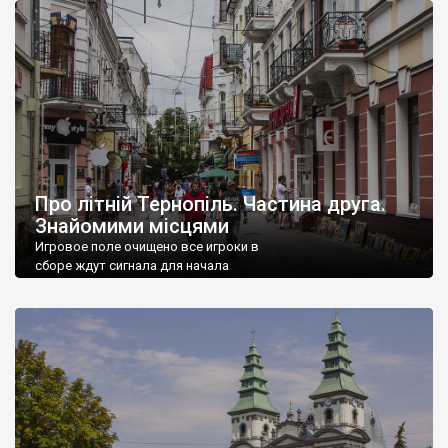
ну чому б не подивитись. […]
Про літній Тернопіль. Частина друга.
Знайомими місцями
Игровое поле очищено все игроки в
сборе ждут сигнала для начала
Шесть с половиной миллиардов
слишком тяжёлая ноша для того