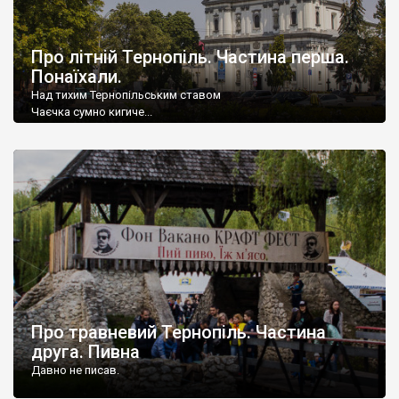
Про літній Тернопіль. Частина перша.
Понаїхали.
Над тихим Тернопільським ставом
Чаєчка сумно кигиче...
Щодня... Щодня... Щодня... Щодня
Радість до серденька кличе.
Про травневий Тернопіль. Частина
друга. Пивна
Давно не писав.