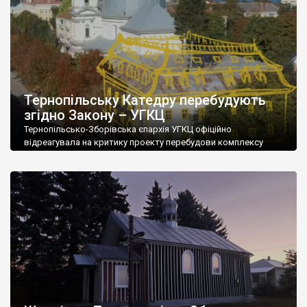
Тернопільську Катедру перебудують
згідно Закону – УГКЦ
Тернопільсько-Зборівська єпархія УГКЦ офіційно
відреагувала на критику проекту перебудови комплексу
Катедри в Тернополі з боку громадськості. Про це
повідомляє «Перший онлайн». Нагадаємо, згідно з проектом
«реставрації» пам’ятки культури національного значення
планується добудувати додатковий мансардовий поверх на
корпусі колишнього монастиря домініканців, що входить до
комплексу Катедри. Також нагадаємо, що сам термін
“реставрація” передбачає виключно відтворення
(збереження) […]