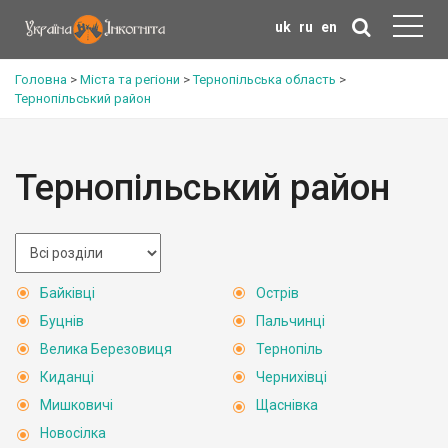
uk
ru
en
Головна
>
Міста та регіони
>
Тернопільська область
>
Тернопільський район
Тернопільський район
Байківці
Острів
Буцнів
Пальчинці
Велика Березовиця
Тернопіль
Киданці
Чернихівці
Мишковичі
Щаснівка
Новосілка