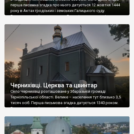
перша писемна згадка про нього датується 12 жовтня 1444
року в Актах гродських і земських Галицького суду.
Головними пам’ятками села є Дмитрівська церква із
старовинним цвинтарем, розташованим поряд із нею, та
руїни костелу із залишками старого польського цвинтаря.
Щодо цвинтарів – навколо Збаража багато […]
Чернихівці. Церква та цвинтар
Село Чернихівці розташоване у Збаразькій громаді
Тернопільської області. Велике – населення тут близько 3,5
тисяч осіб. Перша письмова згадка датується 1340 роком.
Головними пам’ятками села є Троїцька церква та цвинтар,
розташований поряд із нею. Церкву звели у 1768 році. Стиль
– бароко. Церкву відвідував сам Андрей Шептицький у 1906
році. В церкві чудові розписи виконані […]