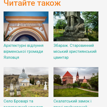
Читайте також
Архітектурні відлуння
Збараж. Старовинний
вірменської громади
міський християнський
Язловця
цвинтар
Село Броварі та
Скалатський замок і