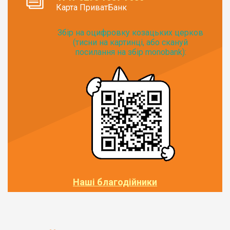
Карта ПриватБанк
Збір на оцифровку козацьких церков
(тисни на картинці, або скануй
посилання на збір monobank):
Наші благодійники