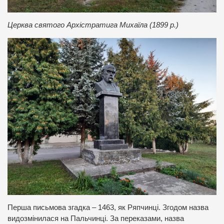
Церква святого Архістратига Михаїла (1899 р.)
Перша письмова згадка – 1463, як Ряпчинці. Згодом назва
видозмінилася на Пальчинці. За переказами, назва