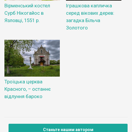
Вірменський костел
Іграшкова капличка
Сурб Нікогайос в
серед вікових дерев:
Язловці, 1551 р.
загадка Більча
Золотого
Троїцька церква
Красного, – останнє
відлуння бароко
Станьте нашим автором