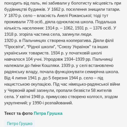
походить від паль, які забивали у болотисту місцевість при
будівництві будинків. У 1662 р. поселення знищили татари.
У 1870 р. село – власність Анелі Рожанської; тоді тут
проживали 778 осіб, діяла однокласна школа. Подальша
кількість населення: 1914 р. – 1062, 1931 р. – 1376 осіб. У
1918 р. згоріла частина села, загинули люди.
1920 р. в Пальчинцях створена кооператива. Діяли філії
“Просвіти”, “Рідної школи”, “Союзу Українок” та інших
українських товариств. 1934 р. у початковій школі
навчалося 104 учні. Упродовж 1934–1939 рр. Пальчинці
належали до ґміни Кошляки. 1939 р. у селі встановлено
радянську владу, почала функціонувати семирічна школа.
Від 4 липня 1941 р. до 5 березня 1944 р. село – під
нацистською окупацією. Під час німецько-радянської війни
у Червоній армії загинули, пропали безвісти 58 жителів
села. У квітні 1948 р. примусово створено колгосп, згодом
укрупнений; у 1990-і розпайований.
Текст та фото
Петра Грушка
Петро Грушко