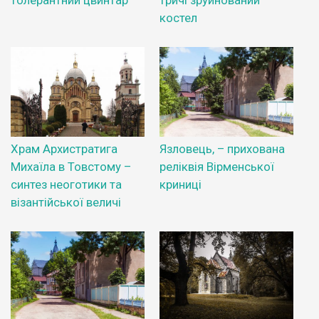
толерантний цвинтар
тричі зруйнований
костел
Храм Архистратига
Язловець, – прихована
Михаїла в Товстому –
реліквія Вірменської
синтез неоготики та
криниці
візантійської величі