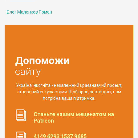
Блог Маленков Роман
Допоможи
сайту
Україна Інкогніта - незалежний краєзнавчий проект,
створений ентузіастами. Щоб працювати далі, нам
потрібна ваша підтримка.
Станьте нашим меценатом на
Patreon
4149 6293 1537 9685