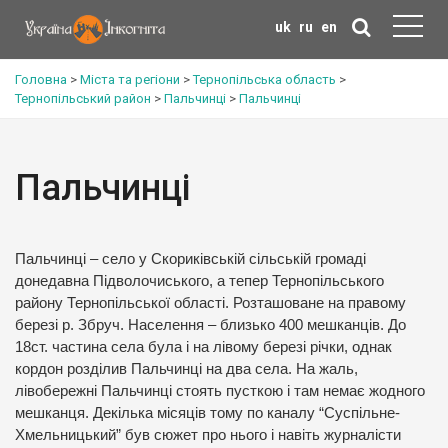
uk
ru
en
Головна
>
Міста та регіони
>
Тернопільська область
>
Тернопільський район
>
Пальчинці
>
Пальчинці
Пальчинці
Пальчинці – село у Скориківській сільській громаді
донедавна Підволочиського, а тепер Тернопільського
району Тернопільської області. Розташоване на правому
березі р. Збруч. Населення – близько 400 мешканців. До
18ст. частина села була і на лівому березі річки, однак
кордон розділив Пальчинці на два села. На жаль,
лівобережні Пальчинці стоять пусткою і там немає жодного
мешканця. Декілька місяців тому по каналу “Суспільне-
Хмельницький” був сюжет про нього і навіть журналісти