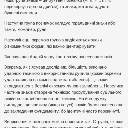
Інша група знаків – це буквені позначки (А, К, F…в т.ч.
перевернуті догори дриґом) та знаки, котрі нагадують
буквені символи.
Наступна група позначок нагадує геральдичні знаки або
тамги, можливо, руни.
Насамкінець, окремою групою виділяються знаки
різноманітної форми, які важко ідентифікувати.
Звернув пан Андрій увагу і не техніку нанесення знаків.
Зокрема, як з’ясував дослідник, більшість виконано
ударною технікою з використанням рубила (кожен окремий
удар залишав на камені одне заглиблення). Ці знаки
складаються з безлічі окремих лунок-заглиблень. Невелика
частина знаків створена технікою прорубування суцільного
лінійного заглиблення на тілі каменю. На його думку
виглядає, що частину (якщо не усі) знаків було нанесено ще
до закладання фундаменту, бо ідентичні часто перекинуті.
Виникнення ж позначок можна пояснити так. Струсів, як вже