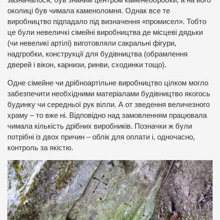
зазначалося, був знаним центром каменеобробки, а на його
околиці був чимала каменоломня. Однак все те
виробництво підпадало під визначення «промисел». Тобто
це були невеличкі сімейні виробництва де місцеві дядьки
(чи невеликі артілі) виготовляли сакральні фігури,
надгробки, конструкції для будівництва (обрамлення
дверей і вікон, карнизи, ринви, сходинки тощо).
Одне сімейне чи дрібноартільне виробництво цілком могло
забезпечити необхідними матеріалами будівництво якогось
будинку чи середньої рук вілли. А от зведення величезного
храму – то вже ні. Відповідно над замовленням працювала
чимала кількість дрібних виробників. Позначки ж були
потрібні із двох причин – облік для оплати і, одночасно,
контроль за якістю.