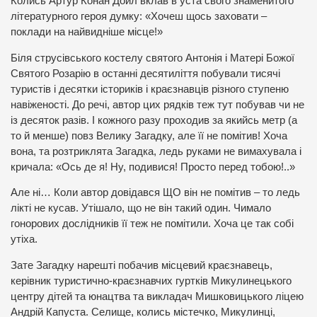
Колись Артур Конан Дойл вклав в уста свого знаменитого
літературного героя думку: «Хочеш щось заховати –
поклади на найвидніше місце!»
Біля струсівського костелу святого Антонія і Матері Божої
Святого Розарію в останні десятиліття побували тисячі
туристів і десятки істориків і краєзнавців різного ступеню
навіженості. До речі, автор цих рядків теж тут побував чи не
із десяток разів. І кожного разу проходив за якийсь метр (а
то й менше) повз Велику Загадку, але її не помітив! Хоча
вона, та розтриклята Загадка, ледь руками не вимахувала і
кричала: «Ось де я! Ну, подивися! Просто перед тобою!..»
Але ні… Коли автор довідався ЩО він не помітив – то ледь
лікті не кусав. Утішало, що не він такий один. Чимало
гонорових дослідників її теж не помітили. Хоча це так собі
утіха.
Зате Загадку нарешті побачив місцевий краєзнавець,
керівник туристично-краєзнавчих гуртків Микулинецького
центру дітей та юнацтва та викладач Мишковицького ліцею
Андрій Капуста. Селище, колись містечко, Микулинці,