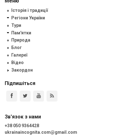
Меню
Історія і традиції
Регіони України
Тури
Пам'ятки
Природа
Блог
Галереї
Відео
Закордон
Підпишіться
Зв'язок з нами
+38 050 9364428
ukrainaincognita.com@gmail.com