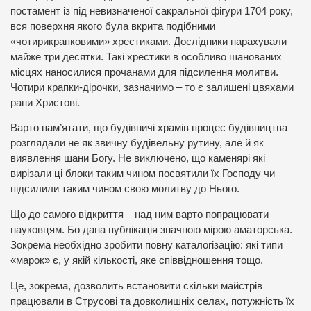
постамент із під невизначеної сакральної фігури 1704 року,
вся поверхня якого була вкрита подібними
«чотирикрапковими» хрестиками. Дослідники нарахували
майже три десятки. Такі хрестики в особливо шанованих
місцях наносилися прочанами для підсилення молитви.
Чотири крапки-дірочки, зазначимо – то є залишені цвяхами
рани Христові.
Варто пам’ятати, що будівничі храмів процес будівництва
розглядали не як звичну будівельну рутину, але й як
виявлення шани Богу. Не виключено, що каменярі які
вирізали ці блоки таким чином посвятили їх Господу чи
підсилили таким чином свою молитву до Нього.
Що до самого відкриття – над ним варто попрацювати
науковцям. Бо дана публікація значною мірою аматорська.
Зокрема необхідно зробити повну каталогізацію: які типи
«марок» є, у якій кількості, яке співвідношення тощо.
Це, зокрема, дозволить встановити скільки майстрів
працювали в Струсові та довколишніх селах, потужність їх