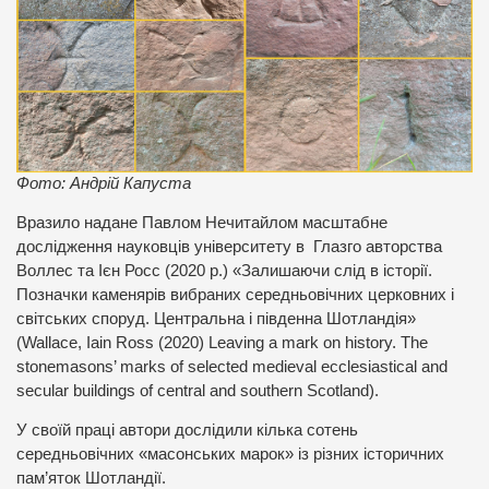
Фото: Андрій Капуста
Вразило надане Павлом Нечитайлом масштабне
дослідження науковців університету в Глазго авторства
Воллес та Ієн Росс (2020 р.) «Залишаючи слід в історії.
Позначки каменярів вибраних середньовічних церковних і
світських споруд. Центральна і південна Шотландія»
(Wallace, Iain Ross (2020) Leaving a mark on history. The
stonemasons’ marks of selected medieval ecclesiastical and
secular buildings of central and southern Scotland).
У своїй праці автори дослідили кілька сотень
середньовічних «масонських марок» із різних історичних
пам’яток Шотландії.