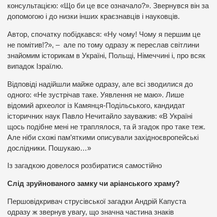
консультацією: «Що би це все означало?». Звернувся він за
допомогою і до низки інших краєзнавців і науковців.
Автор, спочатку побідкався: «Ну чому! Чому я першим це
не помітив!?», – але по тому одразу ж переслав світлини
знайомим історикам в Україні, Польщі, Німеччині і, про всяк
випадок Ізраїлю.
Відповіді надійшли майже одразу, але всі зводилися до
одного: «Не зустрічав таке. Уявлення не маю». Лише
відомий археолог із Камянця-Подільського, кандидат
історичних наук Павло Нечитайло зауважив: «В Україні
щось подібне мені не траплялося, та й згадок про таке теж.
Але ніби схожі пам’яткими описували західноєвропейські
дослідники. Пошукаю…»
Із загадкою довелося розбиратися самостійно
Слід зруйнованого замку чи аріанського храму?
Першовідкривач струсівської загадки Андрій Капуста
одразу ж звернув увагу, що значна частина знаків