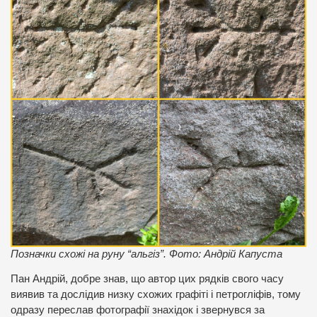
Позначки схожі на руну “альгіз”. Фото: Андрій Капуста
Пан Андрій, добре знав, що автор цих рядків свого часу
виявив та дослідив низку схожих графіті і петрогліфів, тому
одразу переслав фотографії знахідок і звернувся за