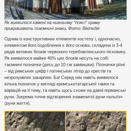
Як виявилося камені на нижньому “поясі” храму
прикрашають таємничі знаки. Фото: Вікіпедія
Одним із конструктивних елементів костелу і, одночасно,
елементом його оздоблення є його основа, складена із 3-4
рядів великих блоків червоного теребовлянського пісковику.
Як виявилося майже 40% цих блоків несуть на собі
таємничі позначки (десь до 10 см заввишки). Позначки різні
– від римських цифр і латинських літер до хрестів та
незрозумілих закарлюк. Ба! Серед них навіть виявилося
кілька позначок у вигляді кримськотатарської тамги та
варіацій на її тему, та навіть щось схоже на давні германські
руни. Зокрема точне відтворення знаменитої руни «альгіз»
(руни життя).