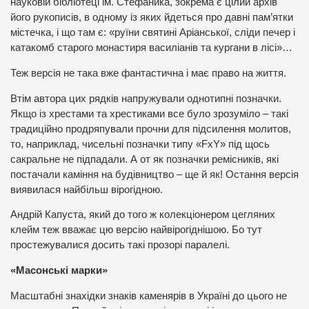
науковій бібліотеці ім. Стефаника, зокрема є цілий архів
його рукописів, в одному із яких йдеться про давні пам’ятки
містечка, і що там є: «руїни святині Аріанської, сліди печер і
катакомб старого монастиря василіанів та кургани в лісі»…
Теж версія не така вже фантастична і має право на життя.
Втім автора цих рядків напружували однотипні позначки.
Якщо із хрестами та хрестиками все було зрозуміло – такі
традиційно продряпували прочни для підсилення молитов,
то, наприклад, чисельні позначки типу «FxY» під щось
сакральне не підпадали. А от як позначки ремісників, які
постачали каміння на будівництво – ще й як! Остання версія
виявилася найбільш вірогідною.
Андрій Капуста, який до того ж колекціонером цегляних
клейм теж вважає цю версію найвірогіднішою. Бо тут
простежувалися досить такі прозорі паралелі.
«Масонські марки»
Масштабні знахідки знаків каменярів в Україні до цього не