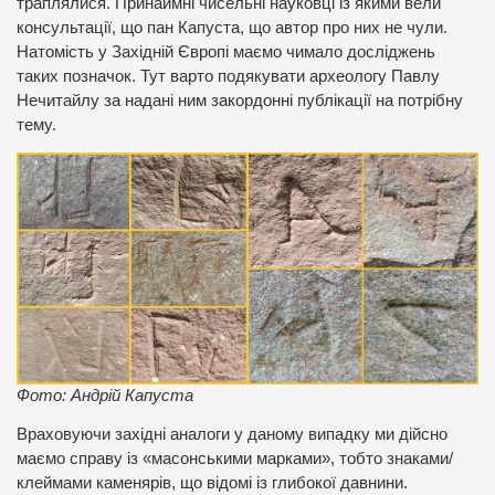
траплялися. Принаймні чисельні науковці із якими вели
консультації, що пан Капуста, що автор про них не чули.
Натомість у Західній Європі маємо чимало досліджень
таких позначок. Тут варто подякувати археологу Павлу
Нечитайлу за надані ним закордонні публікації на потрібну
тему.
Фото: Андрій Капуста
Враховуючи західні аналоги у даному випадку ми дійсно
маємо справу із «масонськими марками», тобто знаками/
клеймами каменярів, що відомі із глибокої давнини.