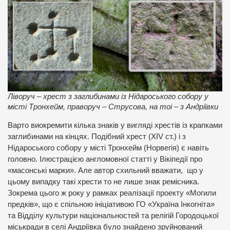
Ліворуч – хрест з заглибинами із Нідароського собору у
місті Тронхейм, праворуч – Струсова, на тоі – з Андріївки
Варто виокремити кілька знаків у вигляді хрестів із крапками
заглибинами на кінцях. Подібний хрест (XIV ст.) і з
Нідароського собору у місті Тронхейм (Норвегія) є навіть
головно. Ілюстрацією англомовної статті у Вікіпедії про
«масонські марки». Але автор схильний вважати, що у
цьому випадку такі хрести то не лише знак ремісника.
Зокрема цього ж року у рамках реалізації проекту «Могили
предків», що є спільною ініціативою ГО «Україна Інкогніта»
та Відділу культури національностей та релігій Городоцької
міськради в селі Андріївка було знайдено зруйнований