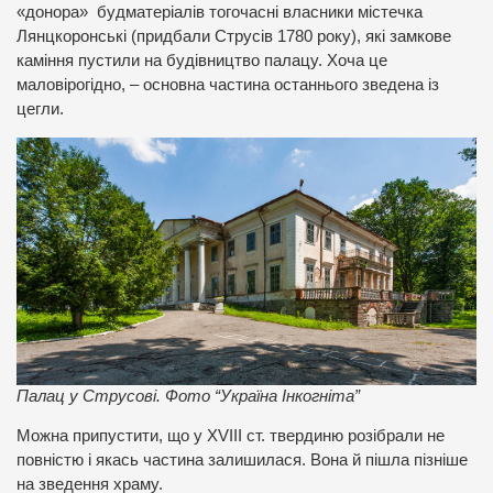
«донора» будматеріалів тогочасні власники містечка
Лянцкоронські (придбали Струсів 1780 року), які замкове
каміння пустили на будівництво палацу. Хоча це
маловірогідно, – основна частина останнього зведена із
цегли.
Палац у Струсові. Фото “Україна Інкогніта”
Можна припустити, що у XVIII ст. твердиню розібрали не
повністю і якась частина залишилася. Вона й пішла пізніше
на зведення храму.