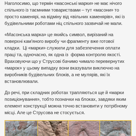
Наголосимо, що термін «масонські марки» не має нічого
спільного із таємними товариствами – тут «масони» то
просто каменярі, на відміну від «вільних каменярів», які із
будівельними роботами ніц спільного зазвичай не мали.
«Масонська марка» це якийсь символ, вирізаний на
поверхні кам’яного виробу чи фрагменту вже готової
кладки. Ці «марки» служили для забезпечення оплати
праці та, одночасно, як одна із форма контролю якості.
Враховуючи що у Струсові бачимо чимало перевернутих
«марок» у цьому випадку вони вказували виключно на
виробників будівельних блоків, а не мулярів, які їх
встановлювали.
До речі, при складних роботах трапляються ще й «марки
позиціонування», тобто позначки на блоках, завдяки яким
елемент конструкції можна точно встановити у потрібному
місці. Але це Струсова не стосується.