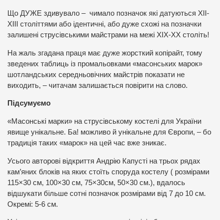
Що ДУЖЕ здивувало – чимало позначок які датуються ХІІ-
ХІІІ століттями або ідентичні, або дуже схожі на позначки
залишені струсівськими майстрами на межі ХІХ-ХХ століть!
На жаль згадана праця має дуже жорсткий копірайт, тому
зведених таблиць із промальовками «масонських марок»
шотландських середньовічних майстрів показати не
виходить, – читачам залишається повірити на слово.
Підсумуємо
«Масонські марки» на струсівському костелі для України
явище унікальне. Ба! можливо й унікальне для Європи, – бо
традиція таких «марок» на цей час вже зникає.
Усього авторові відкриття Андрію Капусті на трьох рядах
кам’яних блоків на яких стоїть споруда костелу ( розмірами
115×30 см, 100×30 см, 75×30см, 50×30 см.), вдалось
відшукати більше сотні позначок розмірами від 7 до 10 см.
Окремі: 5-6 см.