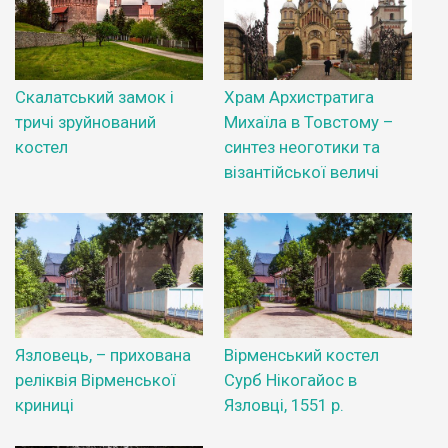
Скалатський замок і
Храм Архистратига
тричі зруйнований
Михаїла в Товстому –
костел
синтез неоготики та
візантійської величі
Язловець, – прихована
Вірменський костел
реліквія Вірменської
Сурб Нікогайос в
криниці
Язловці, 1551 р.