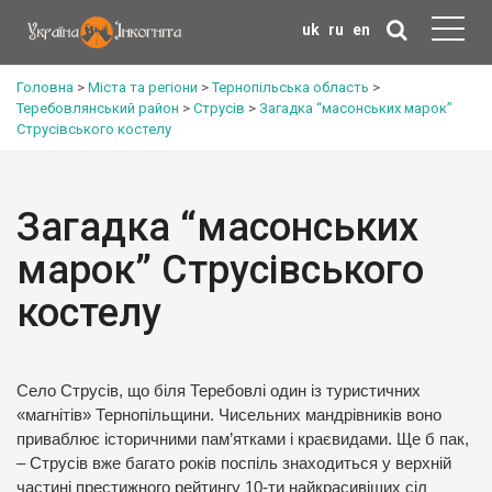
uk
ru
en
Головна
>
Міста та регіони
>
Тернопільська область
>
Теребовлянський район
>
Струсів
>
Загадка “масонських марок”
Струсівського костелу
Загадка “масонських
марок” Струсівського
костелу
Село Струсів, що біля Теребовлі один із туристичних
«магнітів» Тернопільщини. Чисельних мандрівників воно
приваблює історичними пам’ятками і краєвидами. Ще б пак,
– Струсів вже багато років поспіль знаходиться у верхній
частині престижного рейтингу 10-ти найкрасивіших сіл