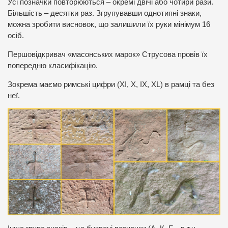
Усі позначки повторюються – окремі двічі або чотири рази.
Більшість – десятки раз. Згрупувавши однотипні знаки,
можна зробити висновок, що залишили їх руки мінімум 16
осіб.
Першовідкривач «масонських марок» Струсова провів їх
попередню класифікацію.
Зокрема маємо римські цифри (ХІ, Х, ІХ, ХL) в рамці та без
неї.