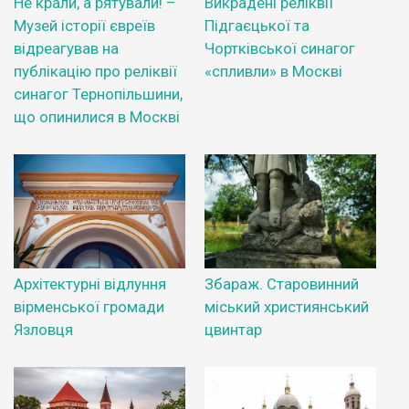
Не крали, а рятували! –
Викрадені реліквії
Музей історії євреїв
Підгаєцької та
відреагував на
Чортківської синагог
публікацію про реліквії
«спливли» в Москві
синагог Тернопільшини,
що опинилися в Москві
Архітектурні відлуння
Збараж. Старовинний
вірменської громади
міський християнський
Язловця
цвинтар