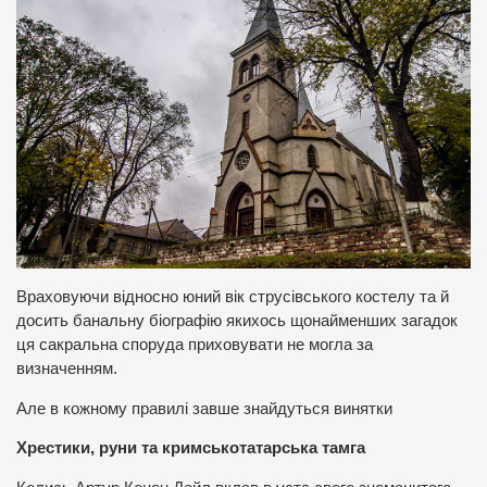
Враховуючи відносно юний вік струсівського костелу та й
досить банальну біографію якихось щонайменших загадок
ця сакральна споруда приховувати не могла за
визначенням.
Але в кожному правилі завше знайдуться винятки
Хрестики, руни та кримськотатарська тамга