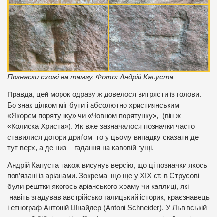
Познаски схожі на тамгу. Фото: Андрій Капуста
Правда, цей морок одразу ж довелося витрясти із голови.
Бо знак цілком міг бути і абсолютно християнським
«Якорем порятунку» чи «Човном порятунку», (він ж
«Колиска Христа»). Як вже зазначалося позначки часто
ставилися догори дриґом, то у цьому випадку сказати де
тут верх, а де низ – гадання на кавовій гущі.
Андрій Капуста також висунув версію, що ці позначки якось
пов’язані із аріанами. Зокрема, що ще у ХІХ ст. в Струсові
були рештки якогось аріанського храму чи каплиці, які
навіть згадував австрійсько галицький історик, краєзнавець
і етнограф Антоній Шнайдер (Antoni Schneider). У Львівській