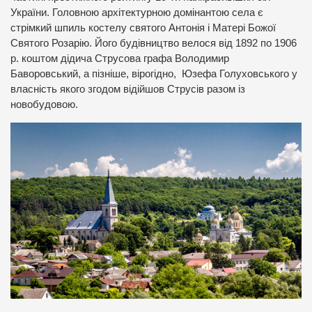
України. Головною архітектурною домінантою села є
стрімкий шпиль костелу святого Антонія і Матері Божої
Святого Розарію. Його будівництво велося від 1892 по 1906
р. коштом дідича Струсова графа Володимир
Баворовський, а пізніше, вірогідно, Юзефа Голуховського у
власність якого згодом відійшов Струсів разом із
новобудовою.