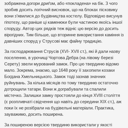
зображена догори дриґом, або «покладена» на бік. З чого
зробив досить логічний висновок, що на блоках пісковику
вони з’явилися до будівництва костелу. Відповідно висунув
гіпотезу, що раніше ці каменюки були частиною якоїсь іншої
споруду. Автор цих рядків теж відніс цю версію до досить
вірогідних. Тим більше, що вторинне використання каміння із
давніших споруд у Струсові має файну традицію.
За господарювання Струсів (XVI- XVII ст.), які й дали назву
поселенню, в урочищі Чортова Дебра (на лівому березі
Серету) звели мурований замок. Про цю твердиню відомо
мало. Зокрема, знаємо, що 1648 року її захопили козаки
Богдана Хмельницького. Замок тоді зазнав значних
руйнувань. За кілька місяців по тому твердиню остаточно
дотрощили татари. Вони ж дограбували та спалили
містечко. Залишки замку простояли до кінця XVIII століття
(є розпливчаті свідчення що навіть до середини ХІХ ст.), аж
поки їх не розібрали на будівельні матеріали. Практика,
зауважимо, досить поширена.
За поширеною версією твердиню використали у якості