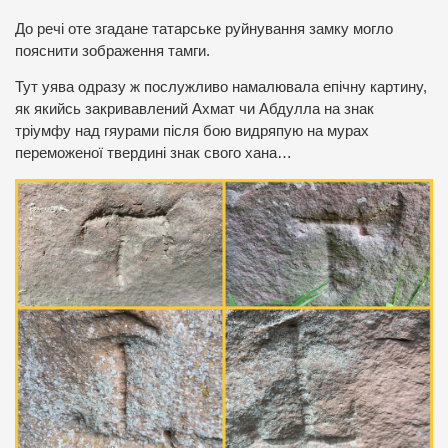
До речі оте згадане татарське руйнування замку могло
пояснити зображення тамги.
Тут уява одразу ж послужливо намалювала епічну картину,
як якийсь закривавлений Ахмат чи Абдулла на знак
тріумфу над гяурами після бою видряпую на мурах
переможеної твердині знак свого хана…