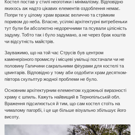
Костел постав у стилі неоготики і мінімалізму. Відповідно
якихось аж надто цікавих елементів оздоблення немає.
Попри те у цілому храм вражає величчю та стрімким
поривом до неба. Власне, усілякі архітектурні витребеньки
тут були би абсолютно недоречними та псували цілісність
задуму. Тобто так і було задумано, а не через брак коштів
чи відсутність майстрів.
Зауважимо, що на той час Струсів був центром
каменерізного промислу і місцеві умільці постачали чи не
половину Галичини сакральними фігурами для костелі та
цвинтарів. Відповідно у тому аби оздобити храм десятком-
півтора скульптур жодної проблеми не було.
Основним архітектурним елементом художньої виразності
храму є шпиль. Кажуть найвищий в Тернопільській обл.
Враження підсилюється й тим, що сам костел стоїть на
чималому пагорбі, і це ще більше візуально збільшує його
висоту.