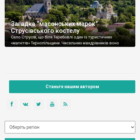
Загадка “масонських марок”
Струсівського костелу
Село Струсів, що біля Теребовлі один із туристичних
«магнітів» Тернопільщини. Чисельних мандрівників воно
приваблює історичними пам’ятками і краєвидами. Ще б пак, –
Струсів вже багато років поспіль знаходиться у верхній
частині престижного рейтингу 10-ти найкрасивіших сіл
України. Головною архітектурною домінантою села є
стрімкий шпиль костелу святого Антонія і Матері Божої
Святого Розарію. Його будівництво велося […]
Станьте нашим автором