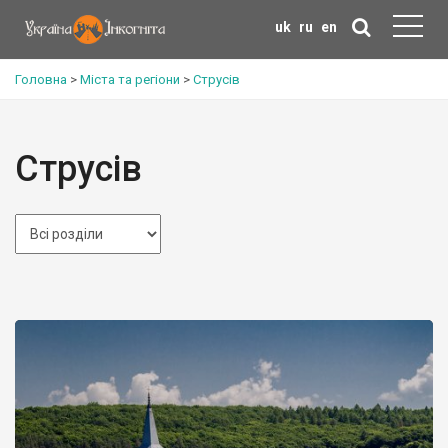
uk
ru
en
Головна
>
Міста та регіони
>
Струсів
Струсів