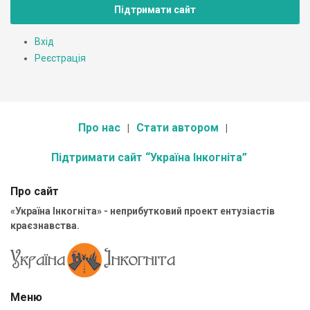
Підтримати сайт
Вхід
Реєстрація
Про нас
Стати автором
Підтримати сайт “Україна Інкогніта”
Про сайт
«Україна Інкогніта» - неприбутковий проект ентузіастів
краєзнавства.
Меню