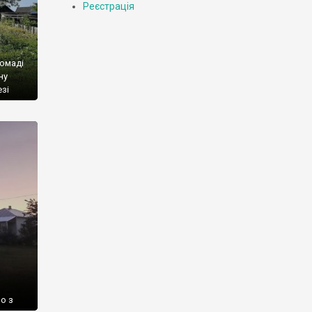
Реєстрація
ромаді
ну
зі
ерша
д
о з