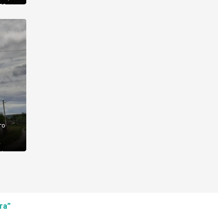
00
ішніх
а
го
–
ія
лення
тік
та”