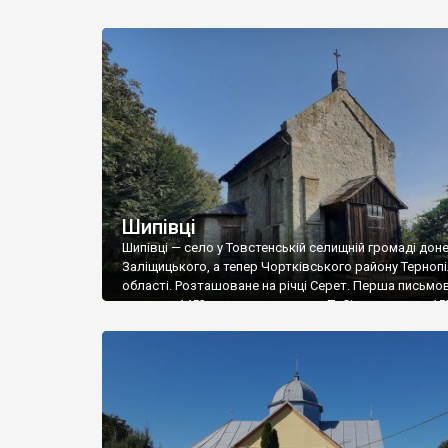
походить, за переказами, від слова “кулак” – міцна
оборонна споруда, або від пана Кулака. Наприкінці 19
село Кулаківці належали ґрафові А.-Ю. Дуніну-
Борковському. За Австро-Угорщини діяла двокласн
школа з українською мовою навчання, […]
Шипівці
Шипівці — село у Товстенській селищній громаді дон
Заліщицького, а тепер Чортківського району Терноп
області. Розташоване на річці Серет. Перша письмо
згадка – 1453 р., за краєзнавцем П. Сіреджуком – 153
Цього року княгиня Анна Ланцкоронська продала
Язловецькому землі села, що належали до скалатсь
староства Руського воєводства. Відомо кілька верс
походження назви села. […]