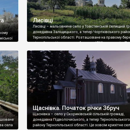
та
Лисівці
Лисівці – мальовниче село у Товстенській селищній г
донедавна Заліщицького, а тепер Чортківського райо
ькому
Тернопільської області. Розташоване на правому бере
міської
річки Серет. Населення – близько 1700 мешканців. П
ку,
письмова згадка – 1418 р. Відомо кілька леґенд про
в слузі
походження назви села. За однією з них, вона – від
прізвища посадника Лиса, який обороняв фортецю ві
ння
татар; […]
Щаснівка. Початок річки Збруч
Щаснівка – село у Скориківській сільській громаді,
ташоване
донедавна Підволочиського, а тепер Тернопільського
ва села
району Тернопільської області. Це зовсім крихітне сел