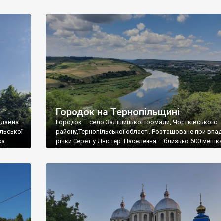
населенням декілька десятків мешканців. Розташова
 ст.
правому березі річки Збруч. З такою назвою в Україні
села. Одне з них зовсім поруч, на протилежному берез
а
річки. Очевидно до поділу Польщі Щаснівка була єди
селом. […]
Городок на Тернопільщині
едавна
Городок – село Заліщицької громади, Чортківського
ільської
району,Тернопільської області. Розташоване при впад
ва
річки Серет у Дністер. Населення – близько 600 мешка
0 р.
Поселення дуже давнє. Ніхто точно не знає скільки й
років. За припущенням Вікіпедії село відоме ще з 12 ст
кого
воно називалося Печеніги. XV – Серет; з 1518 р. – теп
ій про
назва. Перша письмова згадка […]