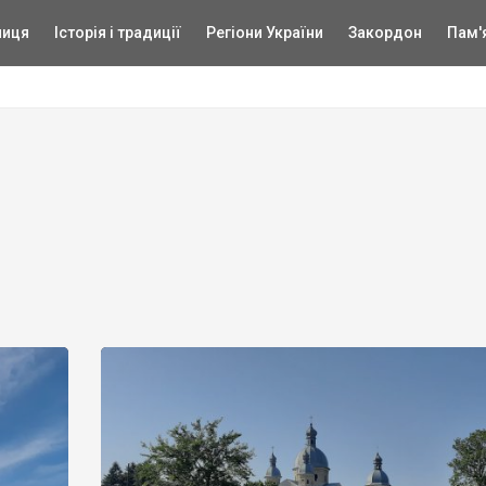
ниця
Історія і традиції
Регіони України
Закордон
Пам'