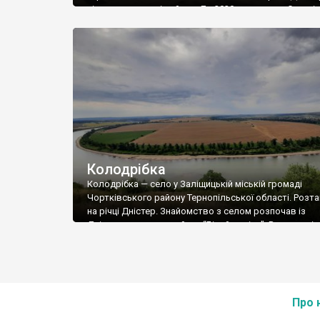
південному сході району. До 2020 року центр Синькі
сільської ради. Населення становить 1221 особу (200
Відповідно до Розпорядження Кабінету Міністрів Укр
від 12 червня 2020 року за № 724-р «Про визначення
адміністративних центрів […]
Колодрібка
Колодрібка — село у Заліщицькій міській громаді
Чортківського району Тернопільської області. Роз
на річці Дністер. Знайомство з селом розпочав із
Дністровського каньйону “Білий камінь”. В цьому місц
робить дивовижну петлю, утворюючи казкові краєв
помилуватись якими можна з оглядового майданчик
Вдалині, де закінчується каньйон, вже видніється се
Воно розташувалось в долині. З північного заходу 
[…]
Про 