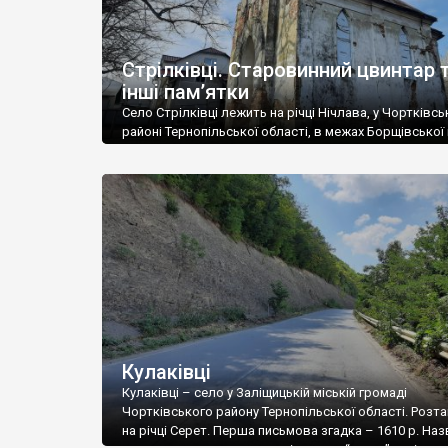
Стрілківці. Старовинний цвинтар 
інші пам’ятки
Село Стрілківці лежить на річці Нічлава, у Чортківс
районі Тернопільської області, в межах Борщівської 
громади. Перша писемна згадка — 28 лютого 1409 ро
коли польський король Владислав Ягайло подарува
Степанові Угрину село Стрілківці на Великоночславі
Скальської волості Подільської землі.Про походже
назви села зберігся переказ, за яким його заснували
стрільці галицьких князів, які охороняли […]
Кулаківці
Кулаківці – село у Заліщицькій міській громаді
Чортківського району Тернопільської області. Роз
на річці Серет. Перша письмова згадка – 1610 р. Наз