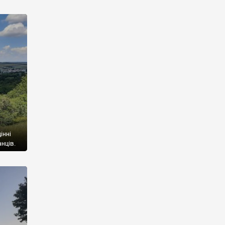
не на
 є три
і
ним
інні
нців.
ому
. Тоді
ерішня