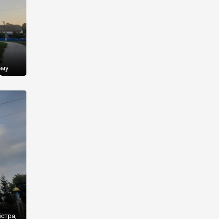
ому
До
одного
істра,