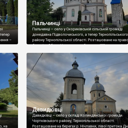
Пальчинці
ої
Пальчинці – село у Скориківській сільській громаді
 тепер
донедавна Підволочиського, а тепер Тернопільського
лення –
району Тернопільської області. Розташоване на прав
березі р. Збруч. Населення – близько 400 мешканців. 
районі
18ст. частина села була і на лівому березі річки, однак
ро
кордон розділив Пальчинці на два села. На жаль,
ла, що
лівобережні Пальчинці стоять пусткою і там немає ж
[…]
мешканця. Декілька […]
Давидківці
у
Давидківці – село у складі Колиндянської громади
Чортківського району, Тернопільської області.
р, на
Розташоване на берегах р. Нічлавки, лівої притока Дн