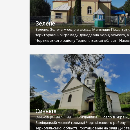
Зелене
Зелене, Зелена – село в складі Мельнице-Подільськ
територіальної громади донедавна Борщівського, а
Чортківського району Тернопільської області. Насе
близько 300 мешканців. Після сумнозвісної
адміністративно-територіальної реформи в одному 
опинилося по декілька сіл з однаковими назвами. П
Зелену на Збручі вже була розповідь, тепер черга се
знаходиться неподалік Мельниці, а ще є Зелена біля 
Синьків
Синьків (у 1947—1991 — Богданівка) — село в Україні, 
Заліщицькій міській громаді Чортківського району
Тернопільської області. Розташоване на річці Дністе