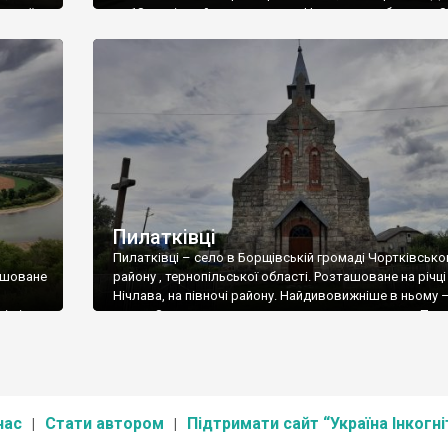
вської
за 18 км від районного центру. Населення – близько 8
7).
мешканців. За леґендою, у сиву давнину на місці тепер
аїни
Давидківців була пустка. А між лісами біля села — Лис
гора, прихована від ворогів. І ось сюди […]
Пилатківці
Пилатківці – село в Борщівській громаді Чортківсько
ташоване
району , тернопільської області. Розташоване на річці
Нічлава, на півночі району. Найдивовижніше в ньому 
і річка
назва. Зразу виникає думка, що названо на честь Понт
иди,
Пілата ), але легенда говорить про іншу версію, Посе
а.
названо на честь панського довіреного Пилата, який у
ло.
від свого господаря і поселився тут. Згодом […]
долину
нас
Стати автором
Підтримати сайт “Україна Інкогні