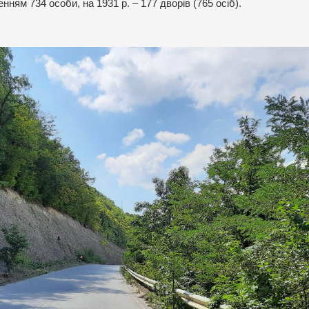
енням 734 особи, на 1931 р. – 177 дворів (765 осіб).