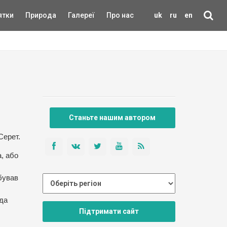
ятки
Природа
Галереї
Про нас
uk
ru
en
Станьте нашим автором
Серет.
, або
бував
ода
Підтримати сайт