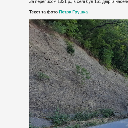
За переписом 1921 р., в селі був 161 двір із насел
Текст та фото
Петра Грушка