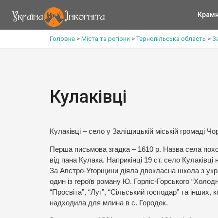
Крам
Головна
>
Міста та регіони
>
Тернопільська область
>
З
Кулаківці
Кулаківці – село у Заліщицькій міській громаді Чо
Перша письмова згадка – 1610 р. Назва села похо
від пана Кулака. Наприкінці 19 ст. село Кулаківц
За Австро-Угорщини діяла двокласна школа з ук
один із героїв роману Ю. Горліс-Горського “Холо
“Просвіта”, “Луг”, “Сільський господар” та інших, 
надходила для млина в с. Городок.