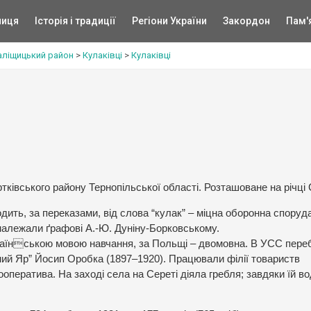
ниця
Історія і традиції
Регіони України
Закордон
Пам'
аліщицький район
>
Кулаківці
>
Кулаківці
ртківського району Тернопільської області. Розташоване на річці 
дить, за переказами, від слова “кулак” – міцна оборонна споруда
і належали ґрафові А.-Ю. Дуніну-Борковському.
раїнською мовою навчання, за Польщі – двомовна. В УСС пере
дний Яр” Йосип Оробка (1897–1920). Працювали філії товариств
кооператива. На заході села на Сереті діяла гребля; завдяки їй в