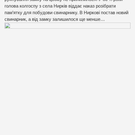
голова колгоспу з села Нирків віддає наказ розібрати
пам’ятку для побудови свинарнику. В Ниркові постав новий
свинарник, а від замку залишилося ще менше…