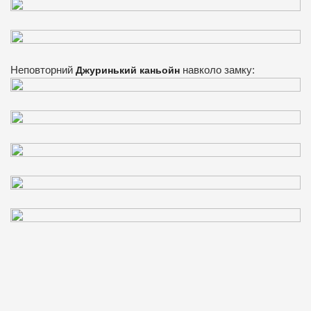
Неповторний
Джуринький каньойн
навколо замку: