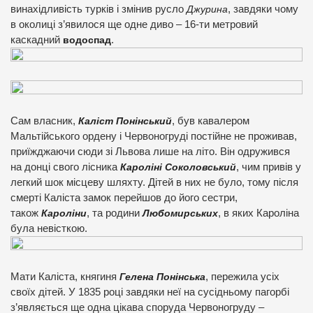
винахідливість турків і змінив русло
Джурина
, завдяки чому
в околиці з’явилося ще одне диво – 16-ти метровий
каскадний
водоспад
.
Сам власник,
Каліст Понінський
, був кавалером
Мальтійського ордену і Червоногруді постійне не проживав,
приїжджаючи сюди зі Львова лише на літо. Він одружився
на донці свого лісника
Кароліні Соколовський
, чим привів у
легкий шок місцеву шляхту. Дітей в них не було, тому після
смерті Каліста замок перейшов до його сестри,
також
Кароліни
, та родини
Любомирських
, в яких Кароліна
була невісткою.
Мати Каліста, княгиня
Гелена Понінська
, пережила усіх
своїх дітей. У 1835 році завдяки неї на сусідньому пагорбі
з’являється ще одна цікава споруда Червоногруду –