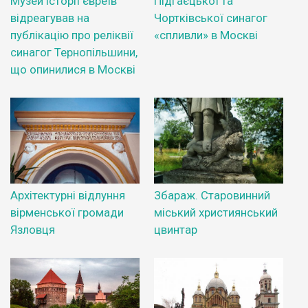
Музей історії євреїв
Підгаєцької та
відреагував на
Чортківської синагог
публікацію про реліквії
«спливли» в Москві
синагог Тернопільшини,
що опинилися в Москві
Архітектурні відлуння
Збараж. Старовинний
вірменської громади
міський християнський
Язловця
цвинтар