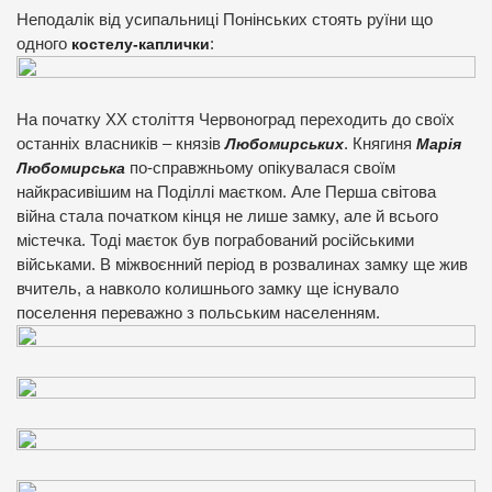
Неподалік від усипальниці Понінських стоять руїни що
одного
костелу-каплички
:
На початку ХХ століття Червоноград переходить до своїх
останніх власників – князів
Любомирських
. Княгиня
Марія
Любомирська
по-справжньому опікувалася своїм
найкрасивішим на Поділлі маєтком. Але Перша світова
війна стала початком кінця не лише замку, але й всього
містечка. Тоді маєток був пограбований російськими
військами. В міжвоєнний період в розвалинах замку ще жив
вчитель, а навколо колишнього замку ще існувало
поселення переважно з польським населенням.