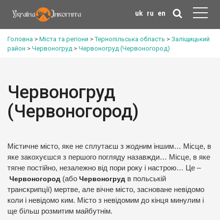
uk
ru
en
Головна
>
Міста та регіони
>
Тернопільська область
>
Заліщицький
район
>
Червоногруд
>
Червоногруд (Червоногород)
Червоногруд
(Червоногород)
Містичне місто, яке не сплутаєш з жодним іншим… Місце, в
яке закохуєшся з першого погляду назавжди… Місце, в яке
тягне постійно, незалежно від пори року і настрою… Це –
Червоногород
(або
Червоногруд
в польській
транскрипції) мертве, але вічне місто, засноване невідомо
коли і невідомо ким. Місто з невідомим до кінця минулим і
ще більш розмитим майбутнім.