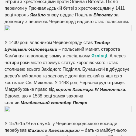
інтриги з хрестоносцями проти Ягайла і Вітовта. Після
перемоги у Грюнвальдській битві з хрестоносцями у 1411
році король
Ягайло
знову віддає Поділля
Вітовту
за
допомогу з перемозі. Червоногруд надовго стає польським.
У 1430 році власником Червонограду стає
Теодор
Бучацький-Язловецький
– польський магнат, староста
Кам’янця та володар замку у сусідньому
Язлівці
. А через
чотири роки місто отримує статус королівського і стає
столицею всього Західного Поділля. Бучацький відбудовує
дерев’яний замок та засновує домініканський кляштор з
костелом Св. Миколая. У 1448 році Червоногруд отримує
Магдебурзьке право від
короля Казимира ІV Ягелончика
.
Відомо, що у 1538 році замок захопив і
спалив
Молдавський господар Петро
.
У 1576-1579 на службі у Червоногородського воєводи
перебував
Михайло Хмельницький
– батько майбутнього