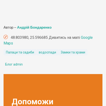
Автор –
Андрій Бондаренко
48.803980, 25.596685 Дивитись на мапі
Google
Maps
Палаци та садиби
водоспади
Замки та храми
Блог admin
Допоможи