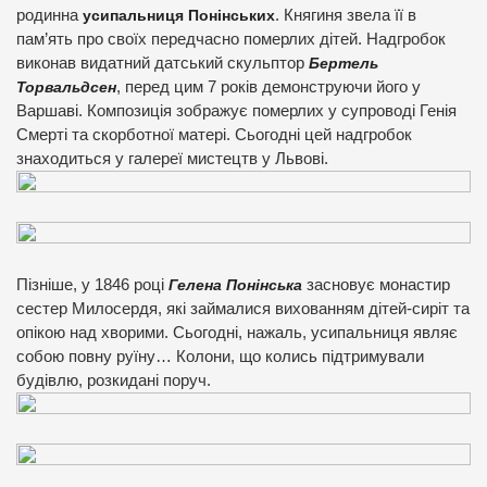
родинна
усипальниця Понінських
. Княгиня звела її в
пам’ять про своїх передчасно померлих дітей. Надгробок
виконав видатний датський скульптор
Бертель
Торвальдсен
, перед цим 7 років демонструючи його у
Варшаві. Композиція зображує померлих у супроводі Генія
Смерті та скорботної матері. Сьогодні цей надгробок
знаходиться у галереї мистецтв у Львові.
Пізніше, у 1846 році
Гелена Понінська
засновує монастир
сестер Милосердя, які займалися вихованням дітей-сиріт та
опікою над хворими. Сьогодні, нажаль, усипальниця являє
собою повну руїну… Колони, що колись підтримували
будівлю, розкидані поруч.