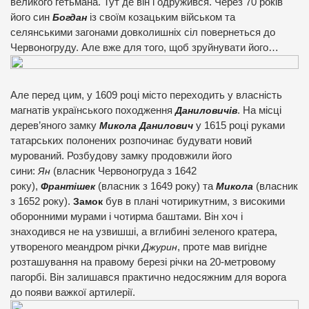
великого гетьмана. Тут де він і одружився. Через 70 років
його син
Богдан
із своїм козацьким військом та
селянськими загонами довколишніх сіл повернеться до
Червоногруду. Але вже для того, щоб зруйнувати його…
Але перед цим, у 1609 році місто переходить у власність
магнатів українського походження
Даниловичів
. На місці
дерев’яного замку
Микола Данилович
у 1615 році руками
татарських полонених розпочинає будувати новий
мурований. Розбудову замку продовжили його
сини:
Ян
(власник Червоногруда з 1642
року),
Франтішек
(власник з 1649 року) та
Микола
(власник
з 1652 року).
Замок
був в плані чотирикутним, з високими
оборонними мурами і чотирма баштами. Він хоч і
знаходився не на узвишші, а вглибині зеленого кратера,
утвореного меандром річки
Джурин
, проте мав вигідне
розташування на правому березі річки на 20-метровому
пагорбі. Він залишався практично недосяжним для ворога
до появи важкої артилерії.