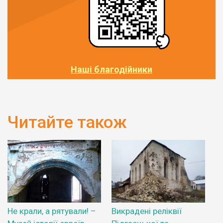
Наші благодійники
Читайте також
Не крали, а рятували! –
Викрадені реліквії