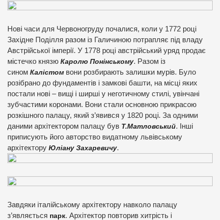
Нові часи для Червоногруду почалися, коли у 1772 році
Західне Поділля разом із Галичиною потрапляє під владу
Австрійської імперії. У 1778 році австрійський уряд продає
містечко князю
Каролю Понінському
. Разом із
сином
Калістом
вони розбирають залишки мурів. Було
розібрано до фундаментів і замкові башти, на місці яких
постали нові – вищі і ширші у неготичному стилі, увінчані
зубчастими коронами. Вони стали основною прикрасою
розкішного палацу, який з’явився у 1820 році. За одними
даними архітектором палацу був
Т.Матловський
. Інші
приписують його авторство видатному львівському
архітектору
Юліану Захаревичу
.
Завдяки італійському архітектору навколо палацу
з’являється
парк
. Архітектор повторив хитрість і