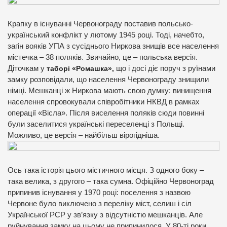
Крапку в існуванні Червонограду поставив польсько-
український конфлікт у лютому 1945 році. Тоді, начебто,
загін вояків УПА з сусіднього Ниркова знищів все населення
містечка – 38 поляків. Звичайно, це – польська версія.
Діточкам у
таборі «Ромашка»,
що і досі діє поруч з руїнами
замку розповідали, що населення Червонограду знищили
німці. Мешканці ж Ниркова мають свою думку: винищення
населення спровокували співробітники НКВД в рамках
операції «Вісла». Після виселення поляків сюди повинні
були заселитися українські переселенці з Польщі.
Можливо, це версія – найбільш вірогідніша.
Ось така історія цього містичного місця. З одного боку –
така велика, з другого – така сумна. Офіційно Червоноград
припинив існування у 1970 році: поселення з назвою
Червоне було виключено з переліку міст, селиш і сіл
Української РСР у зв’язку з відсутністю мешканців. Але
руйнування замку на цьому не припинилося. У 80-ті роки