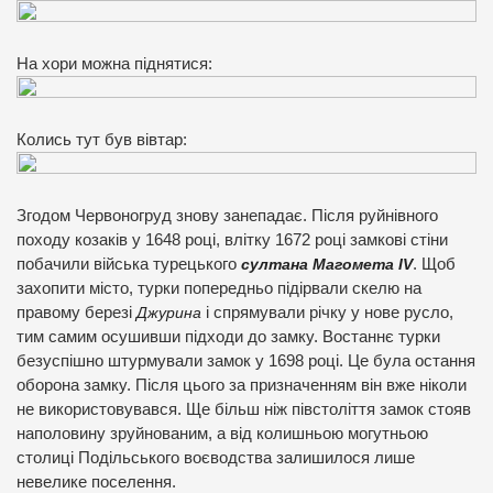
На хори можна піднятися:
Колись тут був вівтар:
Згодом Червоногруд знову занепадає. Після руйнівного
походу козаків у 1648 році, влітку 1672 році замкові стіни
побачили війська турецького
султана Магомета ІV
. Щоб
захопити місто, турки попередньо підірвали скелю на
правому березі
Джурина
і спрямували річку у нове русло,
тим самим осушивши підходи до замку. Востаннє турки
безуспішно штурмували замок у 1698 році. Це була остання
оборона замку. Після цього за призначенням він вже ніколи
не використовувався. Ще більш ніж півстоліття замок стояв
наполовину зруйнованим, а від колишньою могутньою
столиці Подільського воєводства залишилося лише
невелике поселення.