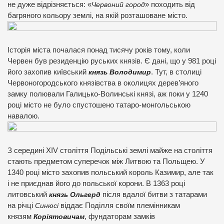
не дуже відрізняється: «
Червоний город
» походить від
багряного кольору землі, на якій розташоване місто.
Історія міста почалася понад тисячу років тому, коли
Червен був резиденцію руських князів. Є дані, що у 981 році
його захопив київський
князь Володимир
. Тут, в столиці
Червоногородського князівства в околицях дерев’яного
замку полювали Галицько-Волинські князі, аж поки у 1240
році місто не було спустошено татаро-монгольською
навалою.
З середині XIV століття Подільські землі майже на століття
стають предметом суперечок між Литвою та Польщею. У
1340 році місто захопив польський король Казимир, але так
і не приєднав його до польської корони. В 1363 році
литовський
князь Ольгерд
після вдалої битви з татарами
на річці
Синюсі
віддає Поділля своїм племінникам
князям
Коріятовичам
, фундаторам замків