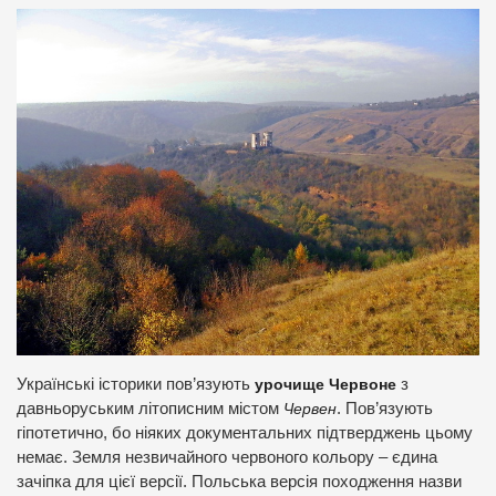
Українські історики пов’язують
урочище Червоне
з
давньоруським літописним містом
Червен
. Пов’язують
гіпотетично, бо ніяких документальних підтверджень цьому
немає. Земля незвичайного червоного кольору – єдина
зачіпка для цієї версії. Польська версія походження назви