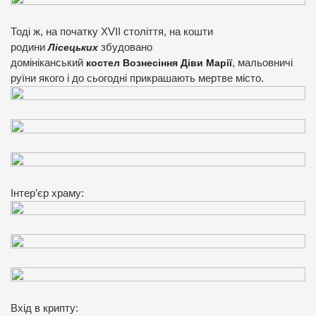
Тоді ж, на початку XVII століття, на кошти
родини
Лісецьких
збудовано
домініканський
костел
Вознесіння Діви Марії
, мальовничі
руїни якого і до сьогодні прикрашають мертве місто.
Інтер’єр храму:
Вхід в крипту: