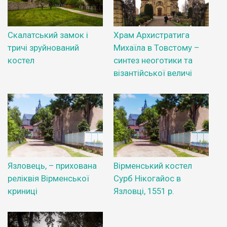
Скалатський замок і
Храм Архистратига
тричі зруйнований
Михаїла в Товстому –
костел
синтез неоготики та
візантійської величі
Язловець, – прихована
Вірменський костел
реліквія Вірменської
Сурб Нікогайос в
криниці
Язловці, 1551 р.