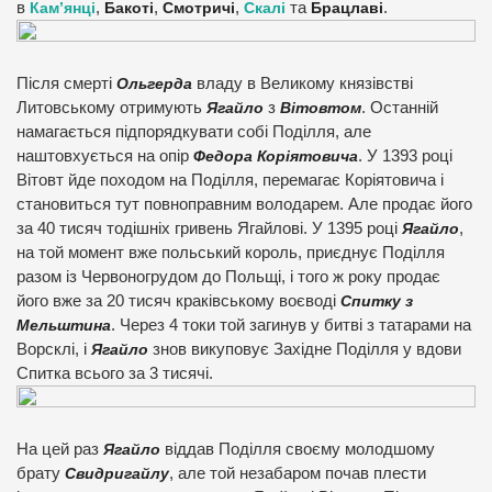
в
Кам’янці
,
Бакоті
,
Смотричі
,
Скалі
та
Брацлаві
.
Після смерті
Ольгерда
владу в Великому князівстві
Литовському отримують
Ягайло
з
Вітовтом
. Останній
намагається підпорядкувати собі Поділля, але
наштовхується на опір
Федора Коріятовича
. У 1393 році
Вітовт йде походом на Поділля, перемагає Коріятовича і
становиться тут повноправним володарем. Але продає його
за 40 тисяч тодішніх гривень Ягайлові. У 1395 році
Ягайло
,
на той момент вже польський король, приєднує Поділля
разом із Червоногрудом до Польщі, і того ж року продає
його вже за 20 тисяч краківському воєводі
Спитку з
Мельштина
. Через 4 токи той загинув у битві з татарами на
Ворсклі, і
Ягайло
знов викуповує Західне Поділля у вдови
Спитка всього за 3 тисячі.
На цей раз
Ягайло
віддав Поділля своєму молодшому
брату
Свидригайлу
, але той незабаром почав плести