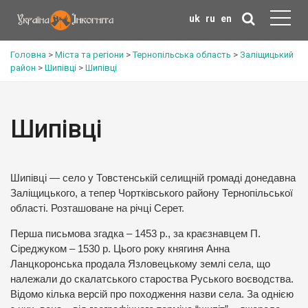
uk
ru
en
Головна
>
Міста та регіони
>
Тернопільська область
>
Заліщицький
район
>
Шипівці
>
Шипівці
Шипівці
Шипівці — село у Товстенській селищній громаді донедавна
Заліщицького, а тепер Чортківського району Тернопільської
області. Розташоване на річці Серет.
Перша письмова згадка – 1453 р., за краєзнавцем П.
Сіреджуком – 1530 р. Цього року княгиня Анна
Ланцкоронська продала Язловецькому землі села, що
належали до скалатського староства Руського воєводства.
Відомо кілька версій про походження назви села. За однією