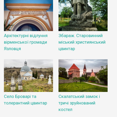
Архітектурні відлуння
Збараж. Старовинний
вірменської громади
міський християнський
Язловця
цвинтар
Село Броварі та
Скалатський замок і
толерантний цвинтар
тричі зруйнований
костел