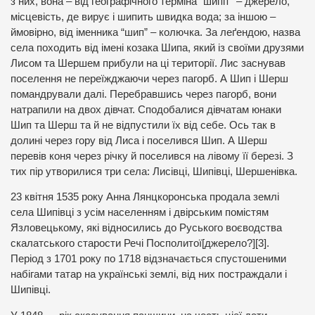
з них, вона – від географічного терміна “шипіт” – джерело,
місцевість, де вирує і шипить швидка вода; за іншою –
ймовірно, від іменника “шип” – колючка. За леґендою, назва
села походить від імені козака Шипа, який із своїми друзями
Лисом та Шершем прибули на ці території. Лис заснував
поселення не переїжджаючи через пагорб. А Шип і Шерш
помандрували далі. Перебравшись через пагорб, вони
натрапили на двох дівчат. Сподобалися дівчатам юнаки
Шип та Шерш та й не відпустили їх від себе. Ось так в
долині через гору від Лиса і поселився Шип. А Шерш
перевів коня через річку й поселився на лівому її березі. З
тих пір утворилися три села: Лисівці, Шипівці, Шершенівка.
23 квітня 1535 року Анна Лянцкоронська продала землі
села Шипівці з усім населенням і двірським помістям
Язловецькому, які відносились до Руського воєводства
скалатського старости Речі Посполитої[джерело?][3].
Період з 1701 року по 1718 відзначається спустошеними
набігами татар на українські землі, від них постраждали і
Шипівці.