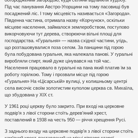
обгородженим загородою, куди селяни відганяли худобу.
Під час панування Австро-Угорщини на тому пасовищі був
посаджений ліс. І тому місцевість називається «Загорода».
Південна частина, отримала назву «Корчунок», оскільки
місцеве населення, займалося землеробством, поступово
викорчовуючи тут дерева, створюючи вільні площі для
господарства. «Гуральня» — назва східної частини, угідь,
що розташовувалися поза селом. За панщини під горою
була побудована гуральня, яка належала панові. У гуральні
виробляли спирт, який дуже цінувався на той час.
Населення працювало в гуральні на пана який платив їм за
роботу горілкою. Тому і прозвали місце під горою
«Гуральня» На «Цісарській» вулиці, у колишньому центрі
села височіє своїм золотистим куполом церква св. Михаїла,
що збудована у XIX ст.
У 1961 році церкву було закрито. При вході на церковне
подвір’я з лівої сторони стоїть дерев’яний хрест,
поставлений в 1938 на честь 950 — річчя хрещення Русі.
З заднього входу на церковне подвір’я з лівої сторони стоїть
кам’яний хрест, паставлений на місці вівтаря старої