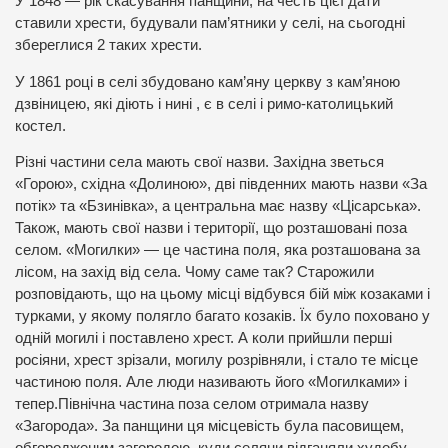
У 1848 — рік скасування панщини, на честь цієї дати
ставили хрести, будували пам’ятники у селі, на сьогодні
збереглися 2 таких хрести.
У 1861 році в селі збудовано кам’яну церкву з кам’яною
дзвіницею, які діють і нині , є в селі і римо-католицький
костел.
Різні частини села мають свої назви. Західна зветься
«Горою», східна «Долиною», дві південних мають назви «За
потік» та «Бзинівка», а центральна має назву «Цісарська».
Також, мають свої назви і території, що розташовані поза
селом. «Могилки» — це частина поля, яка розташована за
лісом, на захід від села. Чому саме так? Старожили
розповідають, що на цьому місці відбувся бій між козаками і
турками, у якому полягло багато козаків. Їх було поховано у
одній могилі і поставлено хрест. А коли прийшли перші
росіяни, хрест зрізали, могилу розрівняли, і стало те місце
частиною поля. Але люди називають його «Могилками» і
тепер.Північна частина поза селом отримала назву
«Загорода». За панщини ця місцевість була пасовищем,