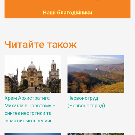
Наші благодійники
Читайте також
Храм Архистратига
Червоногруд
Михаїла в Товстому –
(Червоногород)
синтез неоготики та
візантійської величі