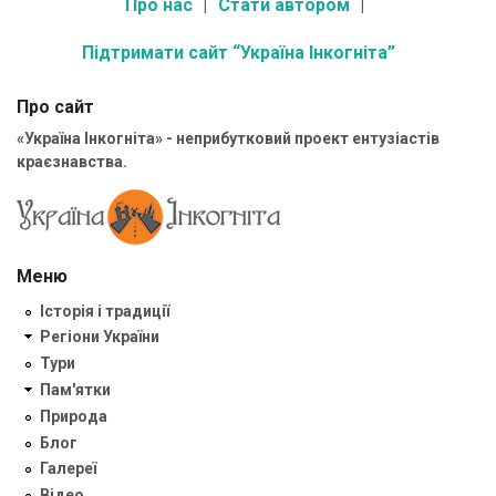
Про нас
Стати автором
Підтримати сайт “Україна Інкогніта”
Про сайт
«Україна Інкогніта» - неприбутковий проект ентузіастів
краєзнавства.
Меню
Історія і традиції
Регіони України
Тури
Пам'ятки
Природа
Блог
Галереї
Відео