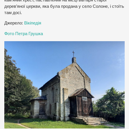
дерев’яної церкви, яка була продана у село Солоне, і стоїть
там досі.
Джерело:
Вікіпедія
Фото Петра Грушка