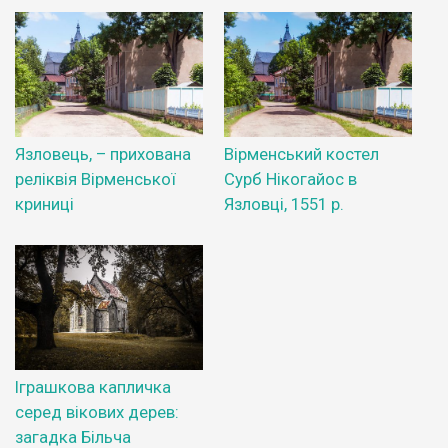
Язловець, – прихована
Вірменський костел
реліквія Вірменської
Сурб Нікогайос в
криниці
Язловці, 1551 р.
Іграшкова капличка
серед вікових дерев:
загадка Більча