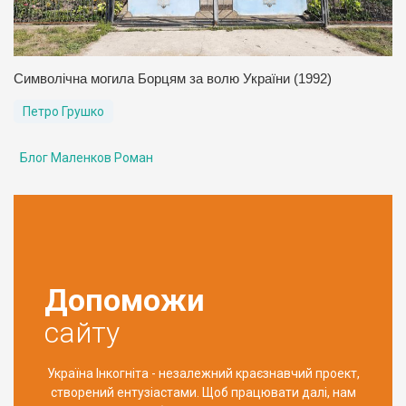
Символічна могила Борцям за волю України (1992)
Петро Грушко
Блог Маленков Роман
Допоможи
сайту
Україна Інкогніта - незалежний краєзнавчий проект,
створений ентузіастами. Щоб працювати далі, нам