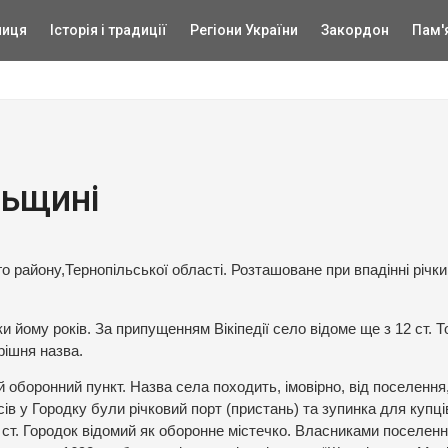
ниця
Історія і традиції
Регіони України
Закордон
Пам'
льщині
о району,Тернопільської області. Розташоване при впадінні річк
 йому років. За припущенням Вікіпедії село відоме ще з 12 ст. Т
рішня назва.
 оборонний пункт. Назва села походить, імовірно, від поселення
ів у Городку були річковий порт (пристань) та зупинка для купців
8 ст. Городок відомий як оборонне містечко. Власниками поселен