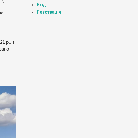
ї”.
Вхід
Реєстрація
ою
1 р., в
овано