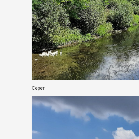
Серет