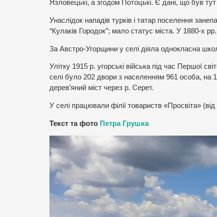
Язловецькі, а згодом Потоцькі. Є дані, що був тут
Унаслідок нападів турків і татар поселення занеп
“Кулаків Городок”; мало статус міста. У 1880-х р
За Австро-Угорщини у селі діяла однокласна шко
Улітку 1915 р. угорські війська під час Першої сві
селі було 202 двори з населенням 961 особа, на 
дерев’яний міст через р. Серет.
У селі працювали філії товариств «Просвіта» (від
Текст та фото
Петра Грушка