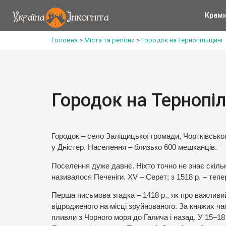
Крам
Головна
>
Міста та регіони
>
Городок на Тернопільщині
Городок на Тернопі
Городок – село Заліщицької громади, Чортківськог
у Дністер. Населення – близько 600 мешканців.
Поселення дуже давнє. Ніхто точно не знає скільки
називалося Печеніги. XV – Серет; з 1518 р. – тепе
Перша письмова згадка – 1418 р., як про важливий
відродженого на місці зруйнованого. За княжих час
пливли з Чорного моря до Галича і назад. У 15–1