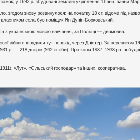
 замок; у 1692 р. збудовані земляні укріплення “Шанці панни Марі
ало, згодом знову розвинулося; на початку 18 ст. відоме під назв
р. власником села був поміщик Ян Дунін-Борковський.
ла з українською мовою навчання, за Польщі — двомовна.
тової війни спорудили тут перехід через Дністер. За переписом 192
1931 р. — 218 дворів (942 особи). Протягом 1937–1938 рр. побуд
 1911), «Луг», «Сільський господар» та інших, кооператива.