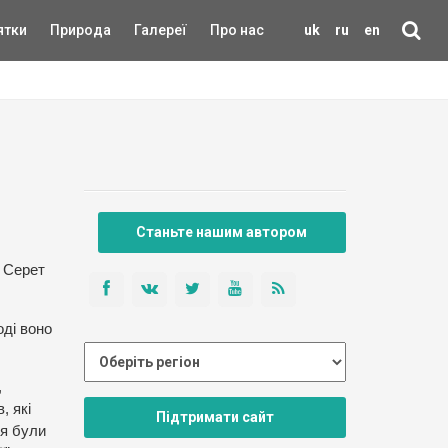
ятки
Природа
Галереї
Про нас
uk
ru
en
Станьте нашим автором
и Серет
оді воно
,
, які
Підтримати сайт
ня були