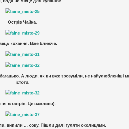
лі, вода не місце для купання!
Острів Чайка.
вець кохання. Вже ближче.
багацько. А люди, як ви вже зрозуміли, не найулюбленіші 
істоти.
ння ж острів. Це важливо).
и, випили … соку. Пішли далі гуляти околицями.