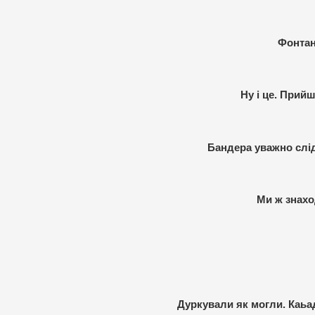
Фонтани
Ну і це. Прий
Бандера уважно слі
Ми ж знахо
Дуркували як могли. Каьад