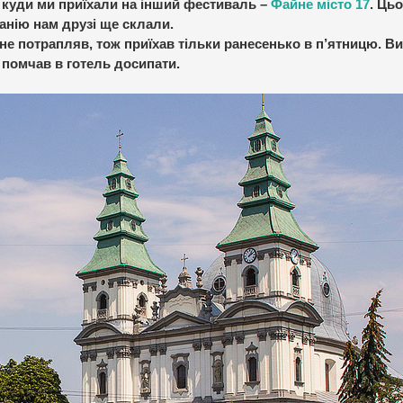
о, куди ми приїхали на інший фестиваль –
Файне місто 17
. Цьо
анію нам друзі ще склали.
не потрапляв, тож приїхав тільки ранесенько в п’ятницю. В
і помчав в готель досипати.