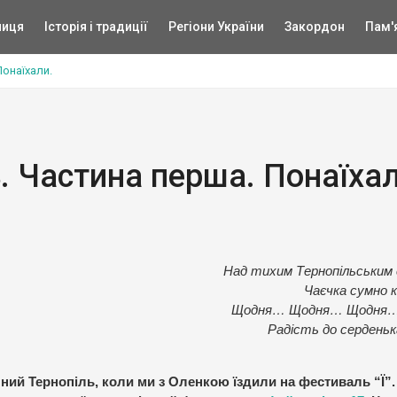
ниця
Історія і традиції
Регіони України
Закордон
Пам'
Понаїхали.
ь. Частина перша. Понаїхал
Над тихим Тернопільським
Чаєчка сумно 
Щодня… Щодня… Щодня…
Радість до серденьк
ний Тернопіль, коли ми з Оленкою їздили на фестиваль “Ї”.