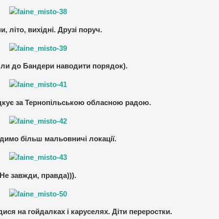
, літо, вихідні. Друзі поруч.
шли до Бандери наводити порядок).
дкує за Тернопільською обласною радою.
димо більш мальовничі локації.
Не завжди, правда))).
ися на гойдалках і каруселях. Діти переростки.