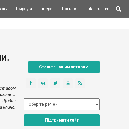
ятки
Природа
Галереї
Про нас
uk
ru
en
и.
Станьте нашим автором
 ставом
кигиче…
 Щодня
а кличе.
Підтримати сайт