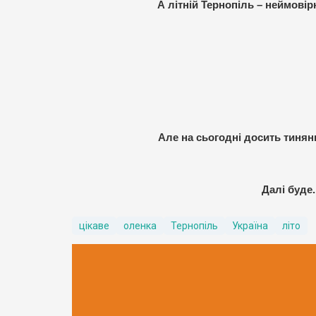
А літній Тернопіль – неймові
Але на сьогодні досить тинян
Далі буде
цікаве
оленка
Тернопіль
Україна
літо