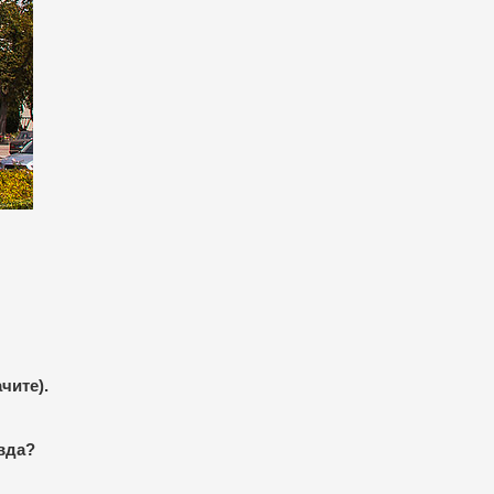
чите).
авда?