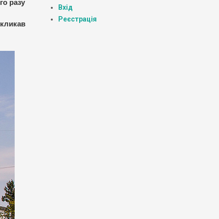
го разу
Вхід
Реєстрація
икликав