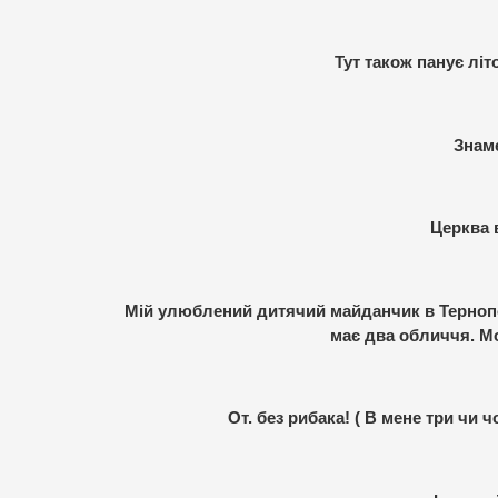
Тут також панує лі
Знам
Церква 
Мій улюблений дитячий майданчик в Тернопо
має два обличчя. М
От. без рибака! ( В мене три чи 