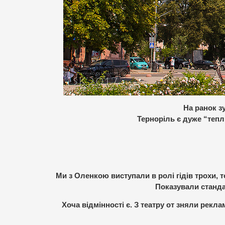
На ранок зу
Терноріль є дуже “тепл
Ми з Оленкою виступали в ролі гідів трохи, т
Показували станда
Хоча відмінності є. З театру от зняли рекл