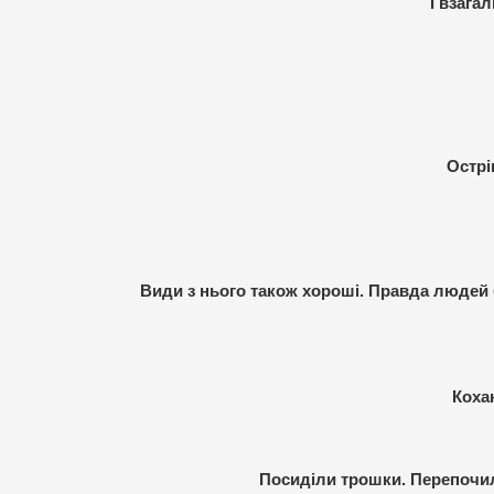
І взага
Острі
Види з нього також хороші. Правда людей 
Коха
Посиділи трошки. Перепочил