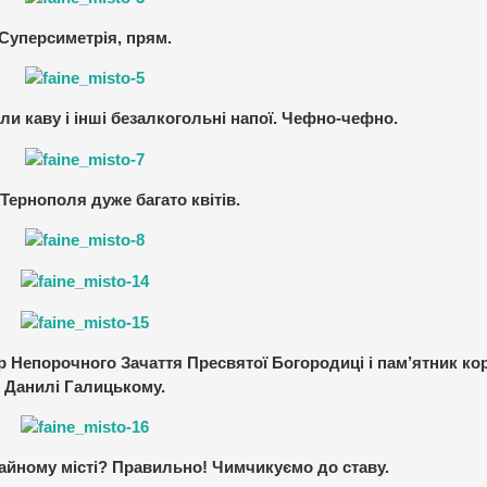
Суперсиметрія, прям.
ли каву і інші безалкогольні напої. Чефно-чефно.
 Тернополя дуже багато квітів.
р Непорочного Зачаття Пресвятої Богородиці і пам’ятник к
Данилі Галицькому.
Файному місті? Правильно! Чимчикуємо до ставу.