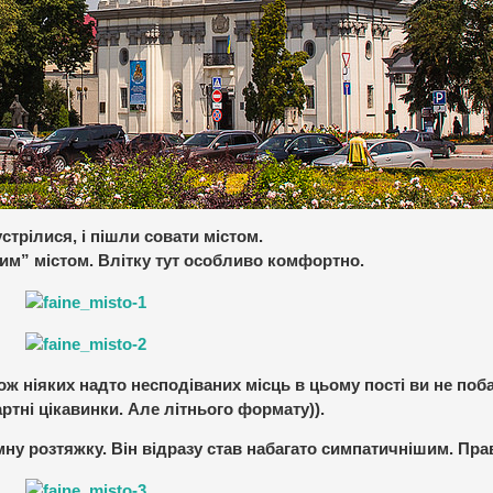
стрілися, і пішли совати містом.
им” містом. Влітку тут особливо комфортно.
ож ніяких надто несподіваних місць в цьому пості ви не поба
ртні цікавинки. Але літнього формату)).
амну розтяжку. Він відразу став набагато симпатичнішим. Пр