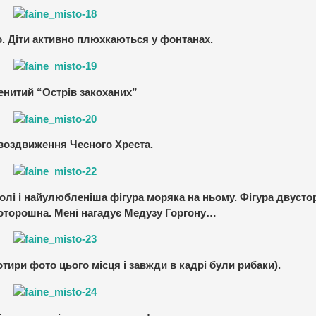
то. Діти активно плюхкаються у фонтанах.
енитий “Острів закоханих”
воздвиження Чесного Хреста.
лі і найулюбленіша фігура моряка на ньому. Фігура двусто
оторошна. Мені нагадує Медузу Горгону…
чотири фото цього місця і завжди в кадрі були рибаки).