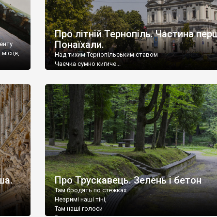
Про літній Тернопіль. Частина пер
Понаїхали.
менту
 місця,
Над тихим Тернопільським ставом
Чаєчка сумно кигиче...
Щодня... Щодня... Щодня... Щодня
Радість до серденька кличе.
ша.
Про Трускавець. Зелень і бетон
Там бродять по стежках
Незримі наші тіні,
Там наші голоси