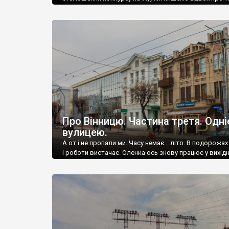
які відвідали разом.
Про Вінницю. Частина третя. Одн
вулицею.
А от і не пропали ми. Часу немає... літо. В подорожах
і роботи вистачає. Оленка ось знову працює у вихідн