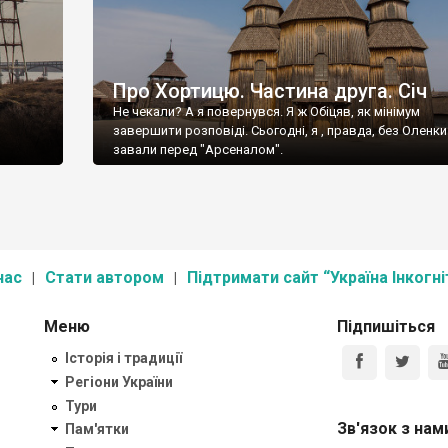
Про Хортицю. Частина друга. Січ
Не чекали? А я повернувся. Я ж Обіцяв, як мінімум
завершити розповіді. Сьогодні, я , правда, без Оленки.
завали перед "Арсеналом".
нас
Стати автором
Підтримати сайт “Україна Інкогні
Меню
Підпишіться
Історія і традиції
Регіони України
Тури
Зв'язок з нам
Пам'ятки