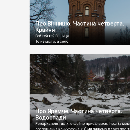
Про Вінницю. Частина четверта.
Крайня
Гей-гей-гей Вінниця
То не місто, а село.
Гей-гей-гей Вінниця
Куди мене це занесло?
Про Яремче. Частина четверта.
Водоспади
Ремарка для тих, хто щойно приєднався. Іноді (з мо
оголошення конкурсу на УІ)) ми пишемо вдвох про ті