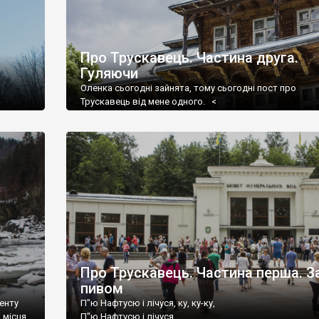
Про Трускавець. Частина друга.
Гуляючи
Оленка сьогодні зайнята, тому сьогодні пост про
Трускавець від мене одного. <
Про Трускавець. Частина перша. З
пивом
менту
П"ю Нафтусю і лічуся, ку, ку-ку,
 місця,
П"ю Нафтусю і лічуся,