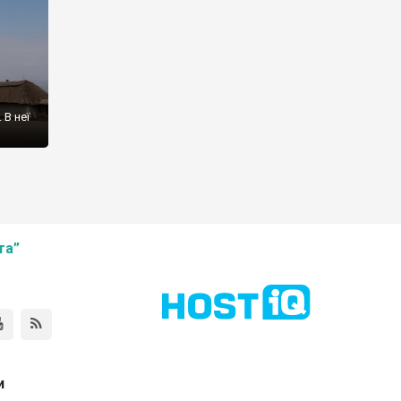
 В неї
та”
и