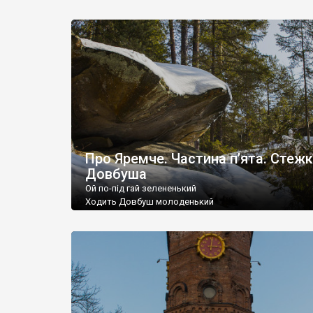
Очі мружаться – літо…
Море і небо морем залите.
Про Яремче. Частина п’ята. Стеж
Довбуша
Ой по-під гай зелененький
Ходить Довбуш молоденький
На ніженьку налягає,
Топірцем ся підпирає.