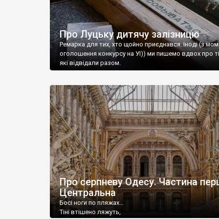
Про Луцьку дитячу залізницю
Ремарка для тих, хто щойно приєднався. Іноді (з мо
оголошення конкурсу на УІ)) ми пишемо вдвох про ті
які відвідали разом.
Про серпневу Одесу. Частина пер
Центральна
Босі ноги по пляжах…
Тіні втішено ляжуть,