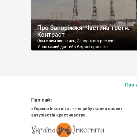
Про Запоріжжя. Частина третя.
Контраст
Нам є чим пишатись, Запоріжжю респект —
У нас самий довгий у Європі проспект.
Будівництво сторіччя — Запорізька гребля,
Про 
Про сайт
«Україна Інкогніта» - неприбутковий проект
ентузіастів краєзнавства.