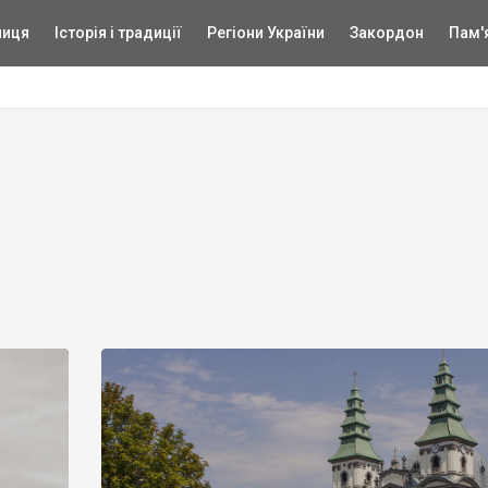
ниця
Історія і традиції
Регіони України
Закордон
Пам'