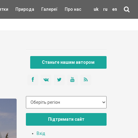
ятки
Природа
Галереї
Про нас
uk
ru
en
Станьте нашим автором
Підтримати сайт
Вхід