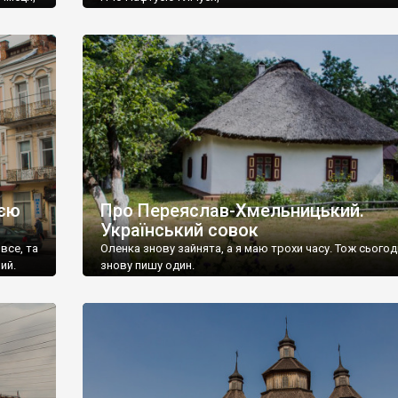
На дівчат я не дивлюся,
Кукуріку ку, ку, ку.
ією
Про Переяслав-Хмельницький.
Український совок
 все, та
Оленка знову зайнята, а я маю трохи часу. Тож сьогодн
ий.
знову пишу один.