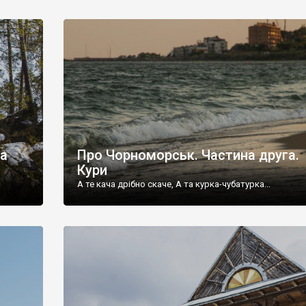
Вже не належать нам.
ка
Про Чорноморськ. Частина друга.
Кури
А те кача дрібно скаче, А та курка-чубатурка...