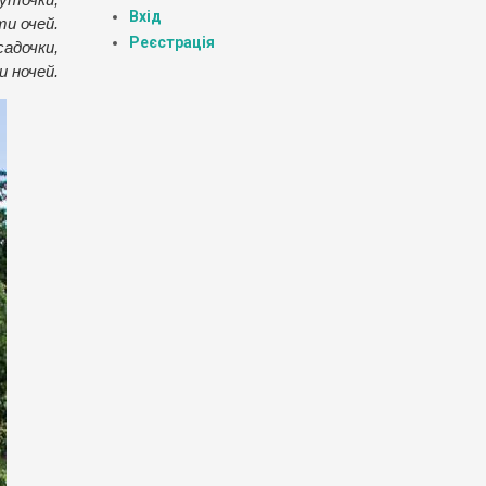
Вхід
ти очей.
Реєстрація
садочки,
и ночей.