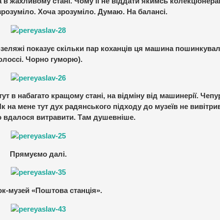
 в жахливому стані. Чому її не віддати якимсь колекціонерам
зрозуміло. Хоча зрозуміло. Думаю. На балансі.
юзеляжі показує скільки пар коханців ця машина пошинкувал
олоссі. Чорно гуморю).
ут в набагато кращому стані, на відміну від машинерії. Чепур
к на мене тут дух радянського підходу до музеїв не вивітрив
о вдалося витравити. Там душевніше.
Прямуємо далі.
к-музей «Поштова станція».