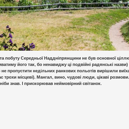
и та побуту Середньої Наддніпрянщини не був основної цілл
иватиму його так, бо ненавиджу ці подвійні радянські назви) 
не пропустити недільних ранкових польотів вирішили виїха
ас трохи місцеві). Мангал, вино, чудові люди, цікаві розмови
 ніби знав. І прискорював неймовірний світанок.