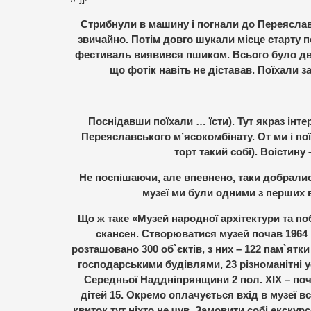
Стрибнули в машину і погнали до Переяслав
звичайно. Потім довго шукали місце старту 
фестиваль виявився пшиком. Всього було дві 
що фотік навіть не діставав. Поїхали 
Поснідавши поїхали … їсти). Тут якраз ін
Переяславського м’ясокомбінату. От ми і пої
торт такий собі). Воістин
Не поспішаючи, але впевнено, таки добралис
музеї ми були одними з перших 
Що ж таке «Музей народної архітектури та п
скансен. Створюватися музей почав 1964 р
розташовано 300 об`єктів, з них – 122 пам`ятки 
господарськими будівлями, 23 різноманітні у
Середньої Наддніпрянщини 2 пол. ХІХ – поч.
дітей 15. Окремо оплачується вхід в музеї вс
квиток тут ніхто не чув. Замовити собі екскурсо