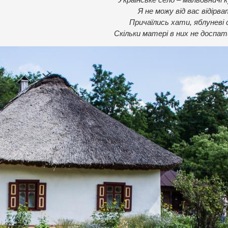
Я не можу від вас відірва
Причаїлись хати, яблуневі 
Скільки матері в них не доспат