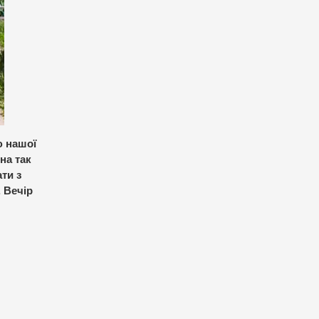
ю нашої
на так
ти з
. Вечір