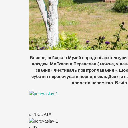
Власне, поїздка в Музей народної архітектур
поїздки. Ми їхали в Переяслав ( можна, я наз
званий «Фестиваль повітроплавання». Щоб 
суботи і переночувати поряд в селі. Деякі з н
пролетів непомітно. Вечір
// <![CDATA[
// ]]>