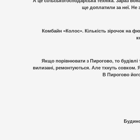
А це сільськогосподарська техніка. Зараз вона
ще доплатили за неї. Не 
Комбайн «Колос». Кількість зірочок на ф
к
Якщо порівнювати з Пирогово, то будівлі т
вилизані, ремонтуються. Але тхнуть совком. Я
В Пирогово йог
Будино