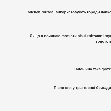
Місцеві жителі використовують городи навкол
Якщо я починаю фоткати різні квіточки і жу
воно кла
Канонічна така фотк
Після шоку тракторної бригади