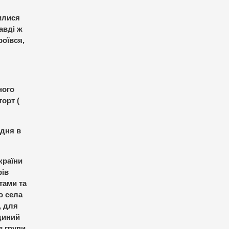
илися
авді ж
роївся,
ного
торт (
 дня в
країни
рів
атами та
о села
, для
єдиний
з групи