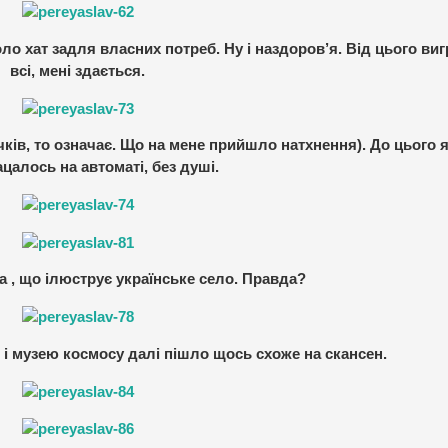
о хат задля власних потреб. Ну і наздоров’я. Від цього ви
всі, мені здається.
чків, то означає. Що на мене прийшло натхнення). До цього 
цалось на автоматі, без душі.
а , що ілюструє українське село. Правда?
 і музею космосу далі пішло щось схоже на скансен.