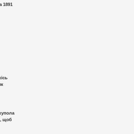
а 1891
кісь
ик
 купола
, щоб