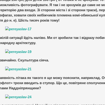
 можливість фотографувати. Я так і не зрозумів де саме не 
ериторію два входи. Зі сторони міста і зі сторони траси), п
офагах, ховали своїх небіжчиків племена кемі-обинської ку
тя до н. е). Шість тисяч років тому!
ілій ситуації йдіть наліво. Ми от зробили так і відразу поб
народну архітектуру.
,звичайно. Скульптура сіяча.
аявність літака як такого я ще можу пояснити, наприклад. 
офлот» трохи вводить в ступор. Що це, повітряне сполучен
лами Наддніпрянщини?