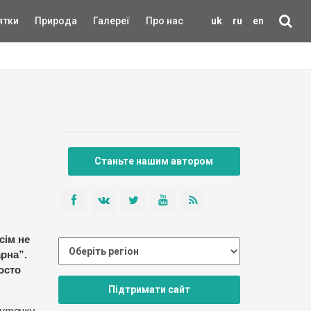
ятки
Природа
Галереї
Про нас
uk
ru
en
Станьте нашим автором
сім не
арна”.
осто
Підтримати сайт
куточки,