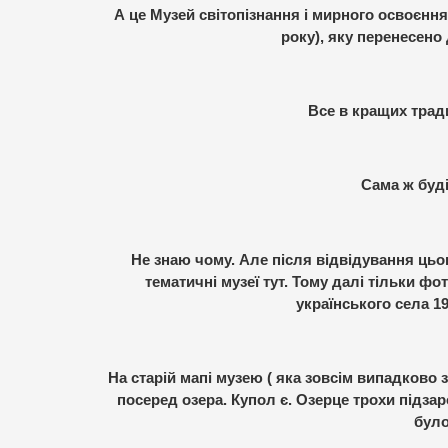
А це Музей світопізнання і мирного освоєнн
року), яку перенесено 
Все в кращих тради
Сама ж буд
Не знаю чому. Але після відвідування цьо
тематичні музеї тут. Тому далі тільки ф
українського села 19
На старій мапі музею ( яка зовсім випадково
посеред озера. Купол є. Озерце трохи підз
було