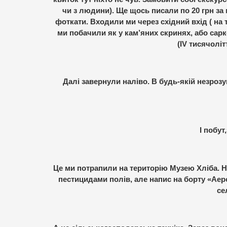
чи з людини). Ще щось писали по 20 грн за
фоткати. Входили ми через східний вхід ( на т
ми побачили як у кам’яних скринях, або сарк
(IV тисячоліт
Далі завернули наліво. В будь-якій незрозум
І побут
Це ми потрапили на територію Музею Хліба. Н
пестицидами полів, але напис на борту «Аер
се