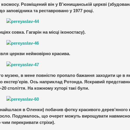
я космосу. Розміщений він у В’юнищанській церкві (збудован
до заповідника та реставровано у 1977 році.
ціях совка. Гагарін на місці іконостасу).
івля церкви неймовірно красива.
го музею, в мене повністю пропало бажання заходити це в я
ото екстер’єрів. Ось наприклад Ротонда. Яскравий представн
-20 століття. На кожному хуторі такі були.
 знайшлася в Оленки) побачив фотку красивого дерев’яного
аросло. Подумалось, що очерет можуть вирощувати навмисно
 чим перекривати стріхи).