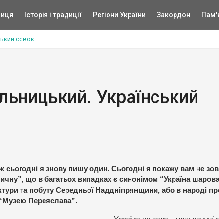
ниця
Історія і традиції
Регіони України
Закордон
Пам'
ський совок
льницький. Український
ож сьогодні я знову пишу один. Сьогодні я покажу вам не зов
стичну”, що в багатьох випадках є синонімом “Україна шаров
тури та побуту Середньої Наддніпрянщини, або в народі пр
“Музею Переяслава”.
Українське село – мальовничі 