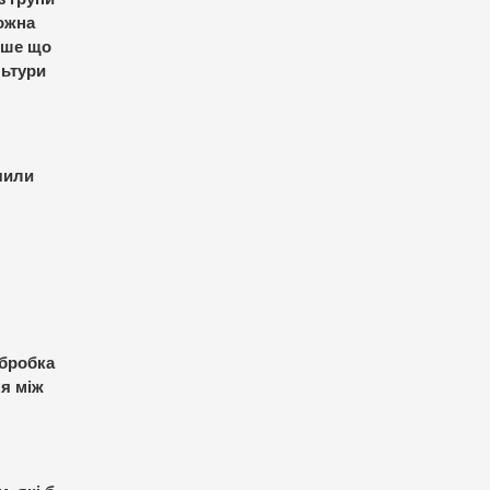
можна
ерше що
льтури
ачили
Обробка
ня між