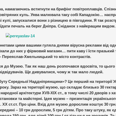
а, намагаючись встигнути на брифінг повітроплавців. Спізн
повітряних куль. Уява малювала таку собі Кападокію… наспр
кулі, запускалися вони з різницею в півгодини. Я так розст
заїдати печаль на берег Дніпра. Сніданок з найкращим видом.
тернетами цими вашими гуляла днями вірусна реклами від од
хали до них у фірмовий магазин… пити каву і їсти празький 
у – Переяслав-Хмельницький то місто контрастів.
я до Музею. Так як наш день розпочався вдосвіта, то цього
відвідувачів. Ще дивувалися, чому ж так мало людей.
обуту Середньої Наддніпрянщини»? Це перший на території У
оку. Зараз на території музею, що складає близько 30 гекта
народної архітектури ХVІІ-ХІХ ст., в тому числі 20 дворів з х
становки та майстерні. Ідея музею – презентація українськог
 ХХ ст.ст. Про ціни. Вхід для музею дорослим коштує 30 грн
ередині – 10 грн дорослим, 5 грн дітям. Про таку штуку, як 
вода 150 грн, для дітей 100 грн ( от тільки я не зрозумів. То 