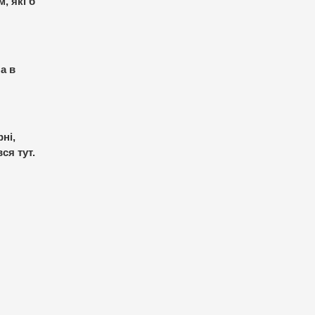
, які б
а в
ні,
ся тут.