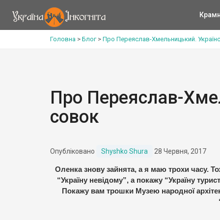
Крам
Головна
>
Блог
>
Про Переяслав-Хмельницький. Україн
Про Переяслав-Хме
совок
Опубліковано
Shyshko Shura
28 Червня, 2017
Оленка знову зайнята, а я маю трохи часу. Т
“Україну невідому”, а покажу “Україну тури
Покажу вам трошки Музею народної архітек