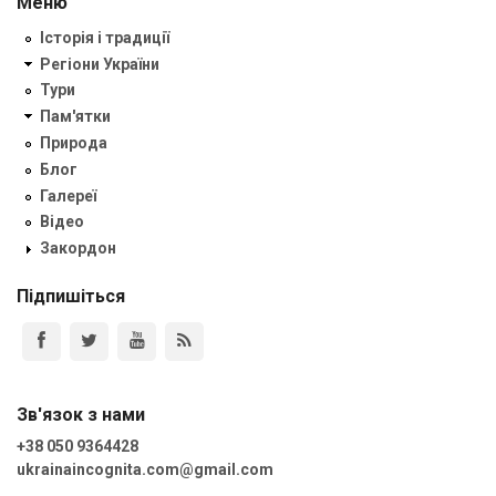
Меню
Історія і традиції
Регіони України
Тури
Пам'ятки
Природа
Блог
Галереї
Відео
Закордон
Підпишіться
Зв'язок з нами
+38 050 9364428
ukrainaincognita.com@gmail.com