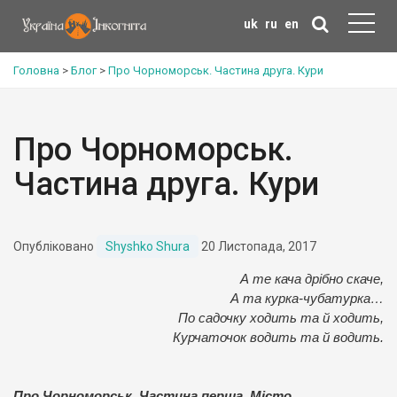
uk
ru
en
Головна
>
Блог
>
Про Чорноморськ. Частина друга. Кури
Про Чорноморськ.
Частина друга. Кури
Опубліковано
Shyshko Shura
20 Листопада, 2017
А те кача дрібно скаче,
А та курка-чубатурка…
По садочку ходить та й ходить,
Курчаточок водить та й водить.
Про Чорноморськ. Частина перша. Місто