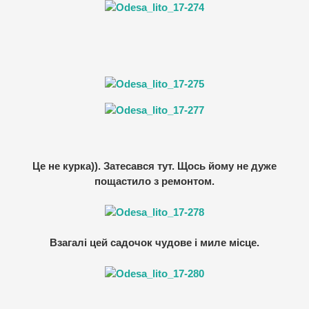
Це не курка)). Затесався тут. Щось йому не дуже
пощастило з ремонтом.
Взагалі цей садочок чудове і миле місце.