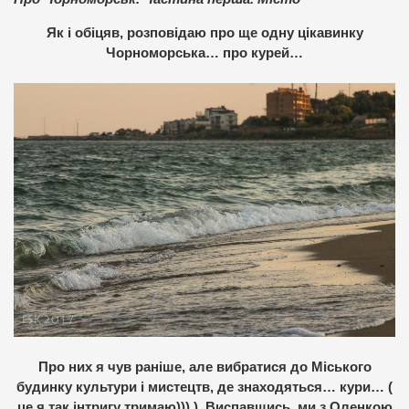
Як і обіцяв, розповідаю про ще одну цікавинку
Чорноморська… про курей…
Про них я чув раніше, але вибратися до Міського
будинку культури і мистецтв, де знаходяться… кури… (
це я так інтригу тримаю))) ). Виспавшись, ми з Оленкою