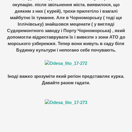
окупацію. після звільнення міста. виявилося, що
деяким з них ( курей), трохи прилетіло і взагалі
майбутнє їх туманне. Але в Чорноморську ( тоді ще
Іллічівську) знайшовся меценати ( у вигляді
Судоремонтного заводу і Порту Чорноморська) , який
допомогли відреставрувати їх і вивезти з зони АТО до
морського узбережжя. Тепер вони живуть в саду біля
Будинку культури і непогано себе почувають.
Іноді важко зрозуміти який регіон представляє курка.
Давайте разом гадати.