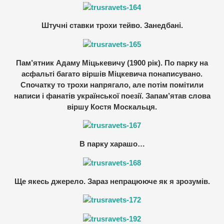
Штучні ставки трохи тейво. Занедбані.
Пам’ятник Адаму Міцькевичу (1900 рік). По парку на
асфальті багато віршів Міцкевича понаписувано.
Спочатку то трохи напрягало, але потім помітили
написи і фанатів української поезії. Запам’ятав слова
віршу Костя Москальця.
В парку харашо…
Ще якесь джерело. Зараз непрацююче як я зрозумів.