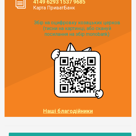
4149 6293 1537 9685
Карта ПриватБанк
Збір на оцифровку козацьких церков
(тисни на картинці, або скануй
посилання на збір monobank):
Наші благодійники