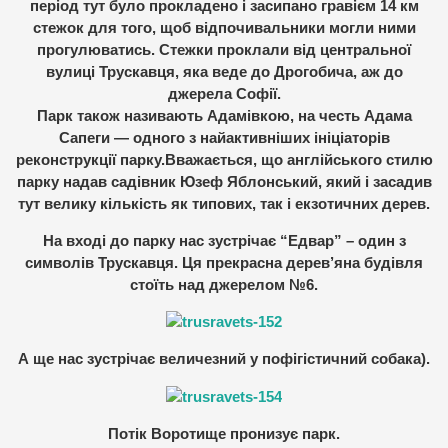
період тут було прокладено і засипано гравієм 14 км
стежок для того, щоб відпочивальники могли ними
прогулюватись. Стежки проклали від центральної
вулиці Трускавця, яка веде до Дрогобича, аж до
джерела Софії.
Парк також називають Адамівкою, на честь Адама
Сапеги — одного з найактивніших ініціаторів
реконструкції парку.Вважається, що англійського стилю
парку надав садівник Юзеф Яблонський, який і засадив
тут велику кількість як типових, так і екзотичних дерев.
На вході до парку нас зустрічає “Едвар” – один з
символів Трускавця. Ця прекрасна дерев’яна будівля
стоїть над джерелом №6.
А ще нас зустрічає величезний у пофігістичний собака).
Потік Воротище пронизує парк.