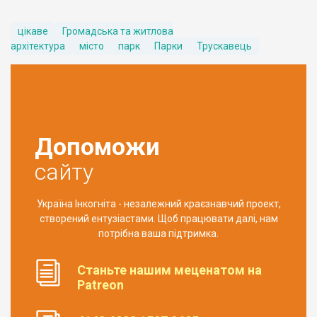
цікаве
Громадська та житлова
архітектура
місто
парк
Парки
Трускавець
Допоможи
сайту
Україна Інкогніта - незалежний краєзнавчий проект,
створений ентузіастами. Щоб працювати далі, нам
потрібна ваша підтримка.
Станьте нашим меценатом на
Patreon