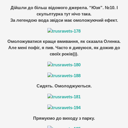
Дійшли до більш відомого джерела. “Юзя”. №10. І
скульптурка тут нічо така.
За легендою вода звідси має омоложуючий ефект.
Омоложуватися краще вмивання, як сказала Оленка.
Але мені пофіг, я пив. Часто я дивуюся, як дожив до
своїх років))).
Сидять. Омолоджуються.
Прямуємо до виходу з парку.