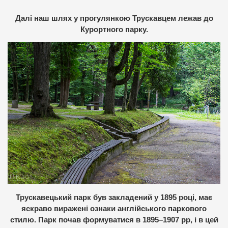
Далі наш шлях у прогулянкою Трускавцем лежав до
Курортного парку.
Трускавецький парк був закладений у 1895 році, має
яскраво виражені ознаки англійського паркового
стилю. Парк почав формуватися в 1895–1907 рр, і в цей