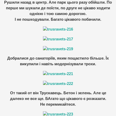
Рушили назад в центр. Але парк цього разу обійшли. По
перше ми шукали де поїсти, по друге не цікаво ходити
однією і тою самою дорогою.
І не пошкодували. Багато цікавого побачили.
Добралися до санаторіїв, яким пощастило більше. Їх
викупили і навіть модернізували трохи.
От такий от він Трускавець. Бетон і зелень. Але це
далеко не все ще. БАгато що цікавого є розказати.
Не перемикайтеся.