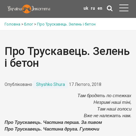
uk
ru
en
Головна
>
Блог
>
Про Трускавець. Зелень і бетон
Про Трускавець. Зелень
і бетон
Опубліковано
Shyshko Shura
17 Лютого, 2018
Там бродять по стежках
Незримі наші тіні,
Там наші голоси
Вже не належать нам.
Про Трускавець. Частина перша. За пивом
Про Трускавець. Частина друга. Гуляючи