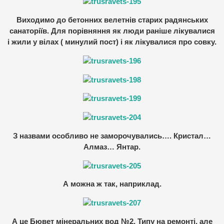
Виходимо до бетонних велетнів старих радянських
санаторіїв. Для порівняння як люди раніше лікувалися
і жили у вілах ( минулий пост) і як лікувалися про совку.
З назвами особливо не заморочувались…. Кристал…
Алмаз… Янтар.
А можна ж так, наприклад.
А це Бювет мінеральних вод №2. Типу на ремонті, але