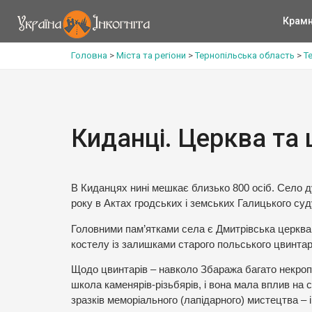
Крам
Головна
>
Міста та регіони
>
Тернопільська область
>
Т
Киданці. Церква та
В Киданцях нині мешкає близько 800 осіб. Село д
року в Актах гродських і земських Галицького суд
Головними пам’ятками села є Дмитрівська церква 
костелу із залишками старого польського цвинтар
Щодо цвинтарів – навколо Збаража багато некроп
школа каменярів-різьбярів, і вона мала вплив на 
зразків меморіального (лапідарного) мистецтва – і 