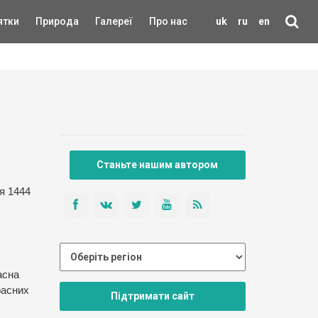
ятки
Природа
Галереї
Про нас
uk
ru
en
Станьте нашим автором
я 1444
асна
расних
Підтримати сайт