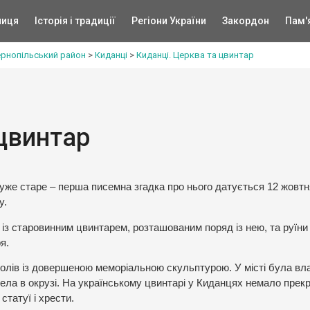
ниця
Історія і традиції
Регіони України
Закордон
Пам'
ернопільський район
>
Киданці
>
Киданці. Церква та цвинтар
 цвинтар
уже старе – перша писемна згадка про нього датується 12 жовтн
у.
із старовинним цвинтарем, розташованим поряд із нею, та руїни
я.
олів із довершеною меморіальною скульптурою. У місті була вл
села в окрузі. На українському цвинтарі у Киданцях немало прек
статуї і хрести.