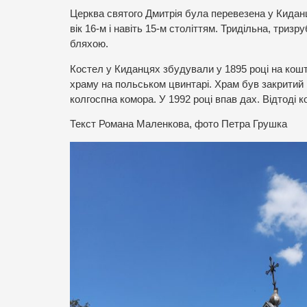
Церква святого Дмитрія була перевезена у Киданці
вік 16-м і навіть 15-м століттям. Тридільна, триз
бляхою.
Костел у Киданцях збудували у 1895 році на кошт
храму на польськом цвинтарі. Храм був закритий 
колгоспна комора. У 1992 році впав дах. Відтоді к
Текст Романа Маленкова, фото Петра Грушка