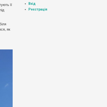
Вхід
тують її
Реєстрація
під
біля
ся, як