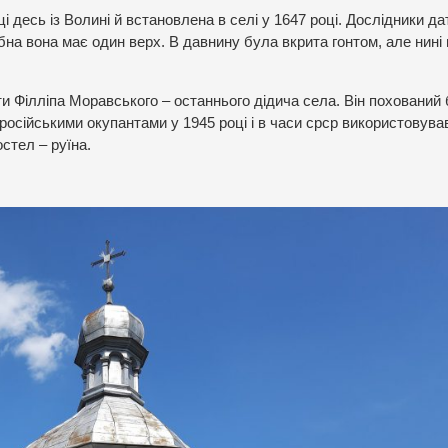
 десь із Волині й встановлена в селі у 1647 році. Дослідники да
рубна вона має один верх. В давнину була вкрита гонтом, але нині 
и Філліпа Моравського – останнього дідича села. Він похований 
російськими окупантами у 1945 році і в часи срср використовував
остел – руїна.