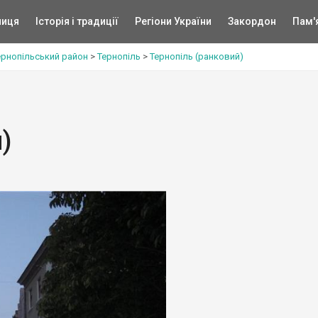
ниця
Історія і традиції
Регіони України
Закордон
Пам'
ернопільський район
>
Тернопіль
>
Тернопіль (ранковий)
)