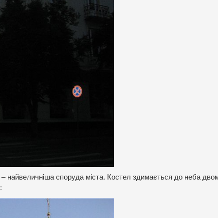
лі – найвеличніша споруда міста. Костел здимається до неба дво
: