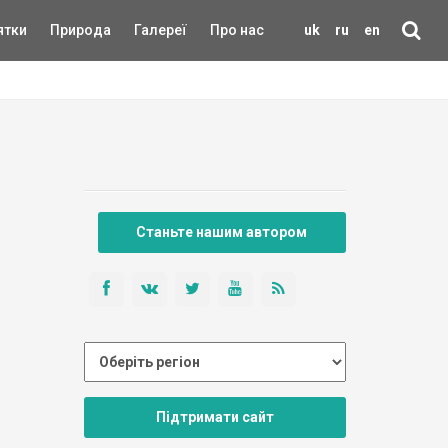
ятки
Природа
Галереї
Про нас
uk
ru
en
Станьте нашим автором
Підтримати сайт