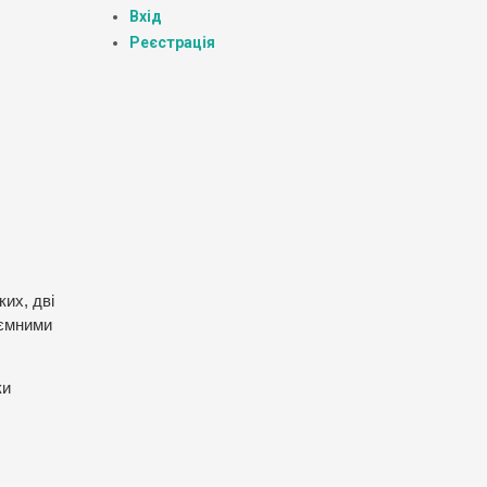
Вхід
Реєстрація
их, дві
иємними
ки