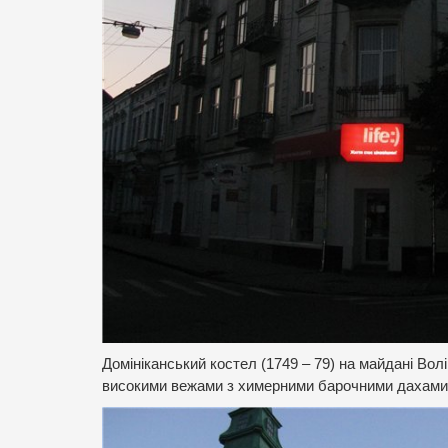
Домініканський костел (1749 – 79) на майдані Во
високими вежами з химерними барочними дахами