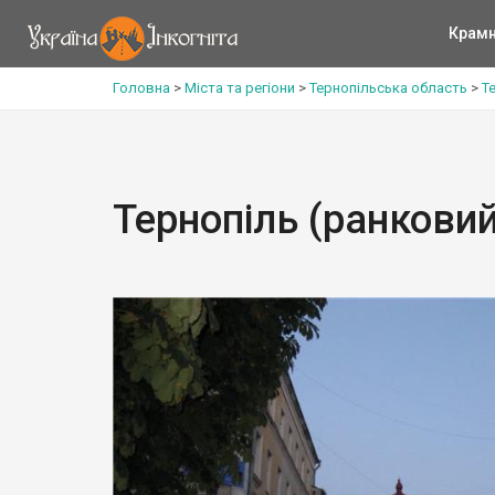
Крам
Головна
>
Міста та регіони
>
Тернопільська область
>
Т
Тернопіль (ранковий