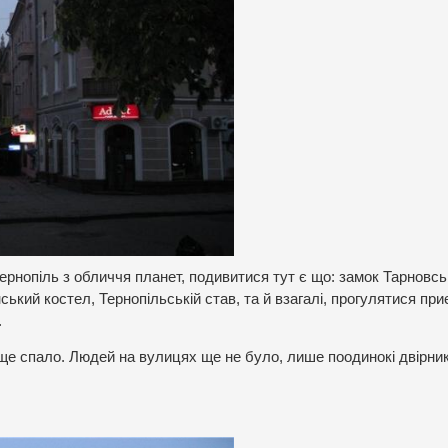
ернопіль з обличчя планет, подивитися тут є що: замок Тарновськ
ський костел, Тернопільській став, та й взагалі, прогулятися пр
.
о ще спало. Людей на вулицях ще не було, лише поодинокі двірни