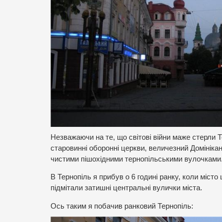
Незважаючи на те, що світові війни маже стерли Т
старовинні оборонні церкви, величезний Домінікан
чистими пішохідними тернопільськими вулочками
В Тернопіль я прибув о 6 годині ранку, коли міст
підмітали затишні центральні вулички міста.
Ось таким я побачив ранковий Тернопіль: