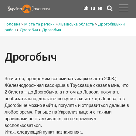
uk
ru
en
Головна
>
Міста та регіони
>
Львівська область
>
Дрогобицький
район
>
Дрогобич
>
Дрогобыч
Дрогобыч
Значитсо, продолжим вспоминать жаркое лето 2008:)
Железнодорожная кассирша в Трускавце сказала мне, что
2 билета – до Дрогобыча, а потом до Львова, покупать
необязательно; достаточно купить квыток до Львова, а в
Дрогобыче можно выйти, погулять и отправиться дальше в
любое время. Раньше на Укрзализныце я с такими
правилами не сталкивался, но не преминул
воспользоваться.
Итак, следующий пункт назначения:..