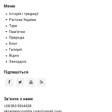
Меню
Історія і традиції
Регіони України
Тури
Пам'ятки
Природа
Блог
Галереї
Відео
Закордон
Підпишіться
Зв'язок з нами
+38 050 9364428
ukrainaincognita.com@gmail.com