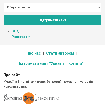
Підтримати сайт
Вхід
Реєстрація
Про нас
Стати автором
Підтримати сайт “Україна Інкогніта”
Про сайт
«Україна Інкогніта» - неприбутковий проект ентузіастів
краєзнавства.