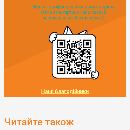
Збір на оцифровку козацьких церков
(тисни на картинці, або скануй
посилання на збір monobank):
Наші благодійники
Читайте також