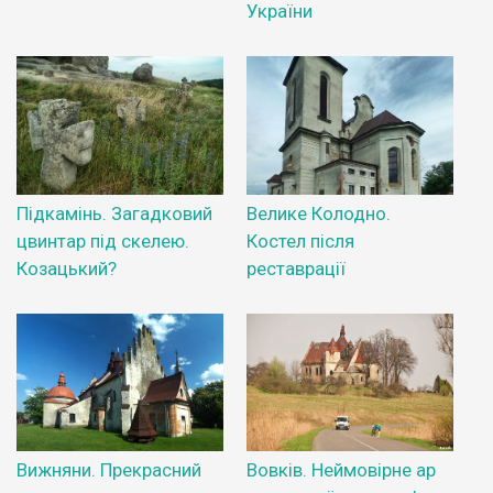
України
Підкамінь. Загадковий
Велике Колодно.
цвинтар під скелею.
Костел після
Козацький?
реставрації
Вижняни. Прекрасний
Вовків. Неймовірне ар