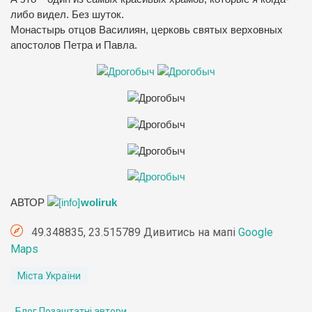
либо видел. Без шуток.
Монастырь отцов Василиян, церковь святых верховных
апостолов Петра и Павла.
АВТОР
woliruk
49.348835, 23.515789 Дивитись на мапі
Google
Maps
Міста України
Блог Позаштатні автори