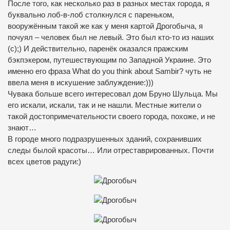
После того, как несколько раз в разных местах города, я
буквально лоб-в-лоб столкнулся с пареньком,
вооружённым такой же как у меня картой Дрогобыча, я
почуял – человек был не левый. Это был кто-то из наших
(с);) И действительно, паренёк оказался пражским
бэкпэкером, путешествующим по Западной Украине. Это
именно его фраза What do you think about Sambir? чуть не
ввела меня в искушение заблуждение:)))
Чувака больше всего интересовал дом Бруно Шульца. Мы
его искали, искали, так и не нашли. Местные жители о
такой достопримечательности своего города, похоже, и не
знают…
В городе много подразрушенных зданий, сохранивших
следы былой красоты… Или отреставрированных. Почти
всех цветов радуги:)