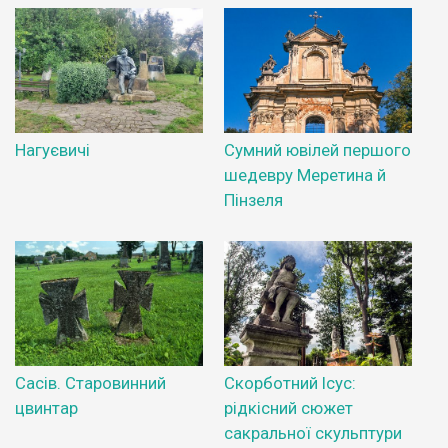
Нагуєвичі
Сумний ювілей першого
шедевру Меретина й
Пінзеля
Сасів. Старовинний
Скорботний Ісус:
цвинтар
рідкісний сюжет
сакральної скульптури