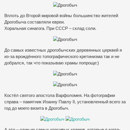
Вплоть до Второй мировой войны большинство жителей
Дрогобыча составляли евреи.
Хоральная синагога. При СССР – склад соли.
До самых известных дрогобычских деревянных церквей я
из-за врождённого топографического кретинизма так и не
добрался, так что показываю храмы попроще:)
Костёл святого апостола Варфоломея. На фотографии
справа – памятник Иоанну Павлу II, установленный всего за
год до моего визита в Дрогобыч.
А это – один из самых красивых храмов, которые я когда-