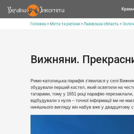
Крам
Головна
>
Міста та регіони
>
Львівська область
>
Золоч
Вижняни. Прекрасни
Римо-католицька парафія з’явилася у селі Вижняни
збудували перший костел, який освятили на честь 
татарами, тому у 1651 році парафію перезаклали,
відбудували з нуля – точної інформації ми не має
нинішнього вигляду він набув вже у двадцятому ст