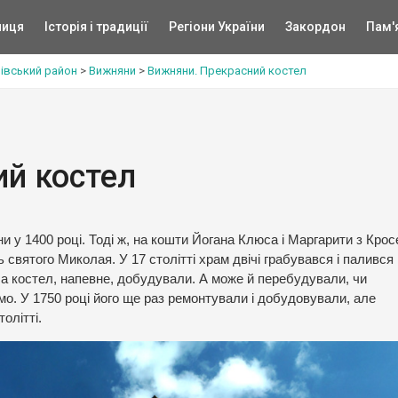
ниця
Історія і традиції
Регіони України
Закордон
Пам'
івський район
>
Вижняни
>
Вижняни. Прекрасний костел
й костел
 у 1400 році. Тоді ж, на кошти Йогана Клюса і Маргарити з Крос
святого Миколая. У 17 столітті храм двічі грабувався і палився
 а костел, напевне, добудували. А може й перебудували, чи
мо. У 1750 році його ще раз ремонтували і добудовували, але
олітті.