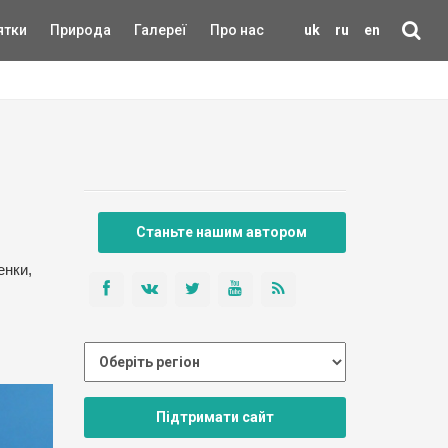
ятки
Природа
Галереї
Про нас
uk
ru
en
Станьте нашим автором
енки,
Підтримати сайт