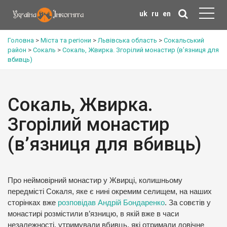
uk
ru
en
Головна
>
Міста та регіони
>
Львівська область
>
Сокальський
район
>
Сокаль
>
Сокаль, Жвирка. Згорілий монастир (в’язниця для
вбивць)
Сокаль, Жвирка.
Згорілий монастир
(в’язниця для вбивць)
Про неймовірний монастир у Жвирці, колишньому
передмісті Сокаля, яке є нині окремим селищем, на наших
сторінках вже
розповідав Андрій Бондаренко
. За совєтів у
монастирі розмістили в’язницю, в якій вже в часи
незалежності, утримували вбивць, які отримали довічне