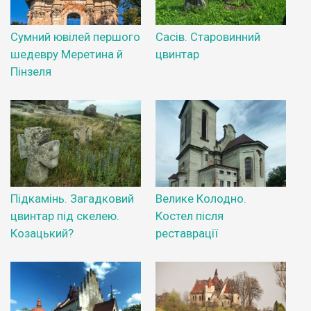
Сумний ювілей першого
Сасів. Старовинний
шедевру Меретина й
цвинтар
Пінзеля
Підкамінь. Загадковий
Велике Колодно.
цвинтар під скелею.
Костел після
Козацький?
реставрації