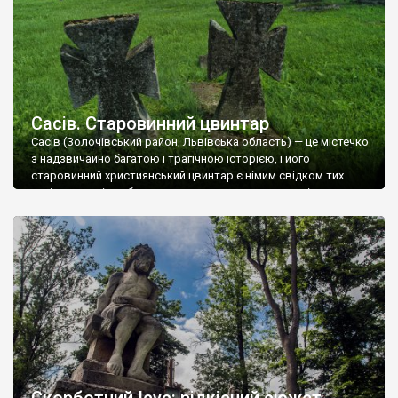
Сасів. Старовинний цвинтар
Сасів (Золочівський район, Львівська область) — це містечко
з надзвичайно багатою і трагічною історією, і його
старовинний християнський цвинтар є німим свідком тих
часів, коли місто було важливим торговим та ремісничим
осередком. Старовинний цвинтар розташований на околиці
села. Він є багатоконфесійним, що було характерно для
галицьких містечок: тут збереглися поховання як українців
(греко-католиків), так і […]
Скорботний Ісус: рідкісний сюжет