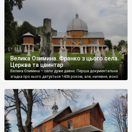
ІІІ Собєського. У 1860 — 1863 роках замість неї зведено
теперішню дерев’яну церкву, за пароха Василя […]
Велика Озимина. Франко з цього села.
Церква та цвинтар
Велика Озимина – село дуже давнє. Перша документальна
згадка про нього датується 1406 роком, але, напевне, воно
ще старіше. Колись було центром волості, великим селом,
але в часи срср потрапило у розряд неперспективних і
занепало. Нині тут мешкає менше ніж 250 осіб. З цього села
батько, дід та прадід Івана Франка. Можна назвати це село […]