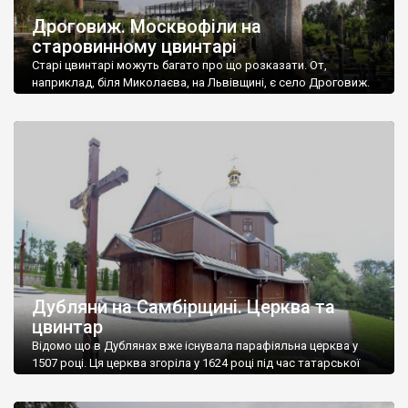
Дроговиж. Москвофіли на
старовинному цвинтарі
Старі цвинтарі можуть багато про що розказати. От,
наприклад, біля Миколаєва, на Львівщині, є село Дроговиж.
Сільський цвинтар розташований біля покинутих старих цехів
Миколаївського цементного заводу. І власне зовсім близько
від величезних труб, у височезній кропиві, ми знайшли
найстарішу частину цвинтаря. Нас здалеку здивували кам’яні
хрести, не схожі на хрести у сусідніх селах. Православні, із […]
Дубляни на Самбірщині. Церква та
цвинтар
Відомо що в Дублянах вже існувала парафіяльна церква у
1507 році. Ця церква згоріла у 1624 році під час татарської
навали. У 1660 році була збудована нова дерев’яна церква,
яка у 1693 році отримала привілей від польського короля Яна