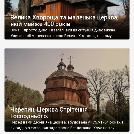
Велика Хвороща та маленька церква,
якій майже 400 років
Вона – просто диво. І взагалі вся ця ситуація дивовижна.
Уявіть собі малесеньке село Велика Хвороща, в якому
всього двадцять дворів і постійного населення – дві особи.
Село лежить серед боліт у заплаві Дністра, на Львівщині. До
села йде грунтова дорога, а від села – земляна дамба до
острівця на болоті. І от на цьому […]
Черепин. Церква Стрітення
Господнього.
Перед вами дерев’яна церква, збудована у 1757-1764 роках. І
як видно з фото, виглядає вона бездоганно. Хоча не так
давно вся була покрита бляхою. Первісний вид відновлено,