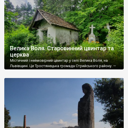
кілометрів. Село заснували у 1434 році. Його […]
Велика Воля. Старовинний цвинтар та
церква
Містичний і неймовірний цвинтар у селі Велика Воля, на
Львівщині. Це Тростянецька громада Стрийського району. —
Цей цвинтар – черговий музей під відкритим небом, хоча його
і не музеєфіковано. Імовірно тутешні майстри колись
отримали знання і уміння від Демнянської школи обробки
каменю. Подібність до хрестів із Демні велика, а відстань від
Демні до Великої Волі […]