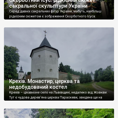
сакральної скульптури України
Серед давніх сакральних фігур України, мабуть, найбільш
рідкісним сюжетом є зображення Скорботного Ісуса.
Спаситель у цьому випадку сумно сидить, прикривши обличчя
рукою (рідше просто сумно сидить). Якщо фігур Божої Матері
(включаючи цвинтарні пам’ятники) маємо чи не тисячу,
зображень апостолів Петра і Павла — мабуть, не менше, а
фігур інших святих — сотні, то «Скорботних Ісусів» […]
Крехів. Монастир, церква та
недобудований костел
Крехів – цікавезне село на Львівщині, недалеко від Жовкви.
Тут є чудова дерев’яна церква Параскеви, зведена ще на
початку 18 століття, недобудований польський костел, але
справжньою зіркою вважається оборонний василіанський
монастир, який нині перебуває в чудовому стані і є доволі
відвідуваним об’єктом. Від Львова до Крехова всього 35