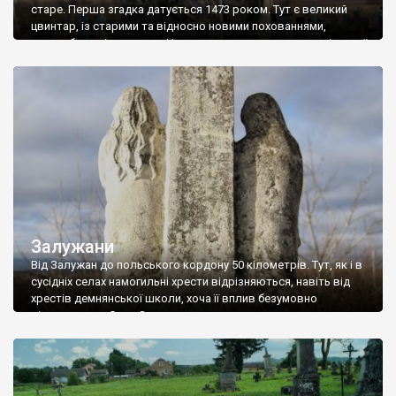
старе. Перша згадка датується 1473 роком. Тут є великий
цвинтар, із старими та відносно новими похованнями,
надгробками і хрестами. Часто на могилах стоять гарні статуї
святих; є немало хрестів, які охороняють фігурки святих чи
янголів. Інколи такі фігурки стоять біля підніжжя хреста, а
інколи ще […]
Залужани
Від Залужан до польського кордону 50 кілометрів. Тут, як і в
сусідніх селах намогильні хрести відрізняються, навіть від
хрестів демнянської школи, хоча її вплив безумовно
відчувається. Село Залужани досить давнє – перша згадка
датується 1537 роком, коли королева Бона Сфорца викупила
його у свою економію. Тоді (і до 1965 року) село називалося
Татари. Від дуже […]