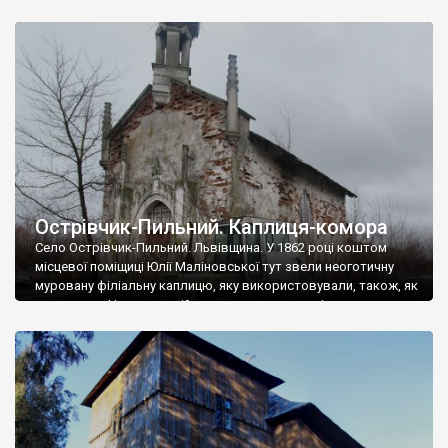
величезна подяка громаді за розуміння цінності пам’ятки,
краси оригінального вигляду. Серед збережених деталей
сподобались різьблений вівтар, ковані ґрати на вікнах,
оригінальний замок дверей. Ми щиро дякуємо отцю Григорію
[…]
Острівчик-Пильний. Каплиця-комора
Село Острівчик-Пильний. Львівщина. У 1862 році коштом
місцевої поміщиці Юлії Маліновської тут звели неоготичну
муровану філіальну каплицю, яку використовували, також, як
усипальню. Напевне в ній ховали представників роду
Маліновських. В радянський період каплицю зробили
колгоспною коморою і зберігали у ній усякий мотолох. Нині
чудова будівля стоїть пусткою на території
сільгосппідприємства. Схоже, що підприємство у приватній
[…]