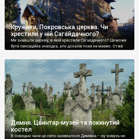
Кружики. Покровська церква. Чи
хрестили у ній Сагайдачного?
Ми знайшли церкву, в якій хрестили Сагайдачного? Це може
бути сенсаційна знахідка, але доказів поки не маємо. Отже
село Кружики, на Львівщині, від нього до Кульчиць, рідного
села гетьмана Петра Конашевича-Сагайдачного, 1,5 км, на
інший бік Дністра. Дерев’яна Покровська церква у Кружиках,
офіційно, ніби то датується 1891 роком, але документів про
будівництво храму не збереглося […]
Демня. Цвинтар-музей та покинутий
костел
В совєцькі часи це село називалося Димівка – ну чомусь не