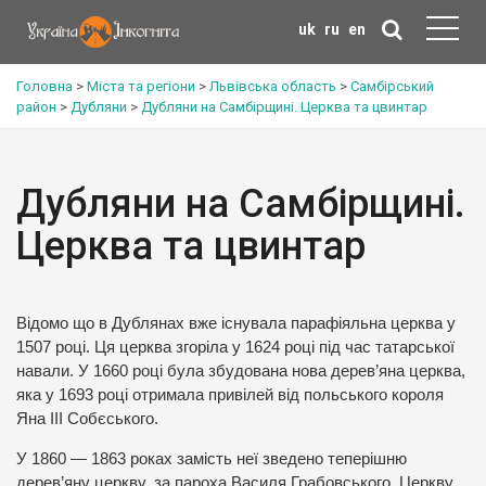
uk
ru
en
Головна
>
Міста та регіони
>
Львівська область
>
Самбірський
район
>
Дубляни
>
Дубляни на Самбірщині. Церква та цвинтар
Дубляни на Самбірщині.
Церква та цвинтар
Відомо що в Дублянах вже існувала парафіяльна церква у
1507 році. Ця церква згоріла у 1624 році під час татарської
навали. У 1660 році була збудована нова дерев’яна церква,
яка у 1693 році отримала привілей від польського короля
Яна ІІІ Собєського.
У 1860 — 1863 роках замість неї зведено теперішню
дерев’яну церкву, за пароха Василя Грабовського. Церкву