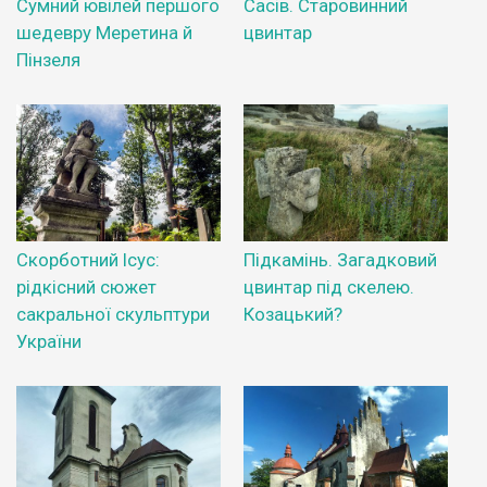
Сумний ювілей першого
Сасів. Старовинний
шедевру Меретина й
цвинтар
Пінзеля
Скорботний Ісус:
Підкамінь. Загадковий
рідкісний сюжет
цвинтар під скелею.
сакральної скульптури
Козацький?
України