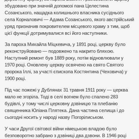
збудовано при значній допомозі пана Целестина
Созанського, нащадка колишнього власника сусіднього
села Корналовичі — Адама Созанського, якого австрійський
уряд призначив покровителем місцевого храму з тим, щоб
цієї функції дотримувалися всі його наступники.
За пароха Михайла Міцкевича, у 1891 році, церкву було
реконструйовано — подовжено та накрито бляхою.
Наступний ремонт був 1889 року, потім відновлювали у
1970 році. Оновлену церкву освячено на свято Святого
пророка Іллі, за участі єпископа Костянтина (Чеховича) у
1900 році.
Під час пожежі у Дублянах 31 травня 1911 року — церква
мало не згоріла. Тоді в селі вогнем було спалено 283
будівлі, у тому числі церковну дзвіницю та плебанію
священника Юліана Плятека. Дана частина селища і до
сьогодні носить у народі назву Погорілиськом.
У часи Другої світової війни німецькою владою було
безповоротно забрано з дзвіниці два дзвони. В 1946 році