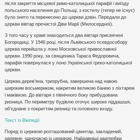
після закриття місцевої римо-католицької парафії і виїзду
польського населення до Польщі, з костелу (тепер не існує)
було знято та перенесено до церкви дзвін. Передали до
церкви вівтар пречистої Діви Марії (Милосердної).
З того часу у храмі знаходиться два вівтарі присвячені
Богородиці. У 1946 році, після Львівського псевдособору
церква перейшла у лоно Московської православної
церкви. 1990 року, за священика Тараса Федоровича,
парафія повернулася у лоно Української греко-католицької
церкви.
Церква дерев’яна, тризрубна, завершена над навою
широким восьмериком, накритим великою банею з ліхтарем
і маківкою. До вівтаря з північного боку прибудована
ризниця. По периметру будівлю оточує широке піддашшя,
об’єднане з покриттям ризниці та головного входу.
Текст із Вікіпедії
Поряд із церквою розташований цвинтар, закладений,
напевне, одночасно із церквою. Найдавніші надгробки