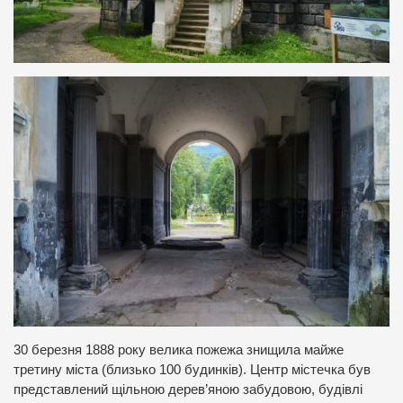
30 березня 1888 року велика пожежа знищила майже
третину міста (близько 100 будинків). Центр містечка був
представлений щільною дерев’яною забудовою, будівлі