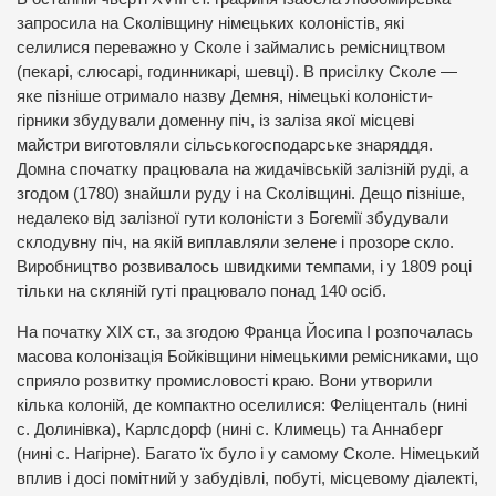
запросила на Сколівщину німецьких колоністів, які
селилися переважно у Сколе і займались ремісництвом
(пекарі, слюсарі, годинникарі, шевці). В присілку Сколе —
яке пізніше отримало назву Демня, німецькі колоністи-
гірники збудували доменну піч, із заліза якої місцеві
майстри виготовляли сільськогосподарське знаряддя.
Домна спочатку працювала на жидачівській залізній руді, а
згодом (1780) знайшли руду і на Сколівщині. Дещо пізніше,
недалеко від залізної гути колоністи з Богемії збудували
склодувну піч, на якій виплавляли зелене і прозоре скло.
Виробництво розвивалось швидкими темпами, і у 1809 році
тільки на скляній гуті працювало понад 140 осіб.
На початку XIX ст., за згодою Франца Йосипа I розпочалась
масова колонізація Бойківщини німецькими ремісниками, що
сприяло розвитку промисловості краю. Вони утворили
кілька колоній, де компактно оселилися: Феліценталь (нині
с. Долинівка), Карлсдорф (нині с. Климець) та Аннаберг
(нині с. Нагірне). Багато їх було і у самому Сколе. Німецький
вплив і досі помітний у забудівлі, побуті, місцевому діалекті,