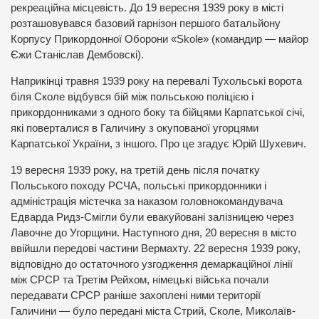
рекреаційна місцевість. До 19 вересня 1939 року в місті
розташовувався базовий гарнізон першого батальйону
Корпусу Прикордонної Оборони «Skole» (командир — майор
Єжи Станіслав Дембовскі).
Наприкінці травня 1939 року на перевалі Тухольські ворота
біля Сколе відбувся бій між польською поліцією і
прикордонниками з одного боку та бійцями Карпатської січі,
які поверталися в Галичину з окупованої угорцями
Карпатської України, з іншого. Про це згадує Юрій Шухевич.
19 вересня 1939 року, на третій день після початку
Польського походу РСЧА, польські прикордонники і
адміністрація містечка за наказом головнокомандувача
Едварда Ридз-Смігли були евакуйовані залізницею через
Лавочне до Угорщини. Наступного дня, 20 вересня в місто
ввійшли передові частини Вермахту. 22 вересня 1939 року,
відповідно до остаточного узгодження демаркаційної лінії
між СРСР та Третім Рейхом, німецькі війська почали
передавати СРСР раніше захоплені ними території
Галичини — було передані міста Стрий, Сколе, Миколаїв-