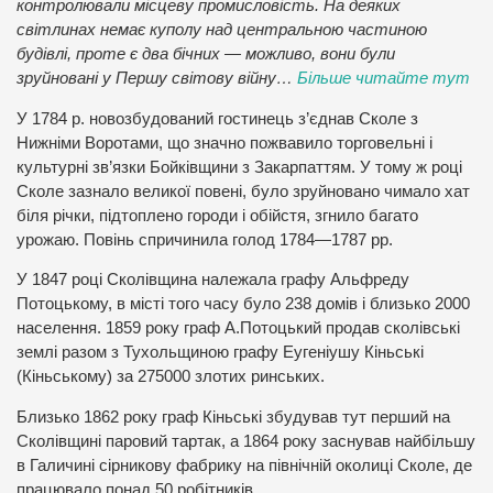
контролювали місцеву промисловість. На деяких
світлинах немає куполу над центральною частиною
будівлі, проте є два бічних — можливо, вони були
зруйновані у Першу світову війну…
Більше читайте тут
У 1784 р. новозбудований гостинець з’єднав Сколе з
Нижніми Воротами, що значно пожвавило торговельні і
культурні зв’язки Бойківщини з Закарпаттям. У тому ж році
Сколе зазнало великої повені, було зруйновано чимало хат
біля річки, підтоплено городи і обійстя, згнило багато
урожаю. Повінь спричинила голод 1784—1787 рр.
У 1847 році Сколівщина належала графу Альфреду
Потоцькому, в місті того часу було 238 домів і близько 2000
населення. 1859 року граф А.Потоцький продав сколівські
землі разом з Тухольщиною графу Еугеніушу Кіньські
(Кіньському) за 275000 злотих ринських.
Близько 1862 року граф Кіньські збудував тут перший на
Сколівщині паровий тартак, а 1864 року заснував найбільшу
в Галичині сірникову фабрику на північній околиці Сколе, де
працювало понад 50 робітників.