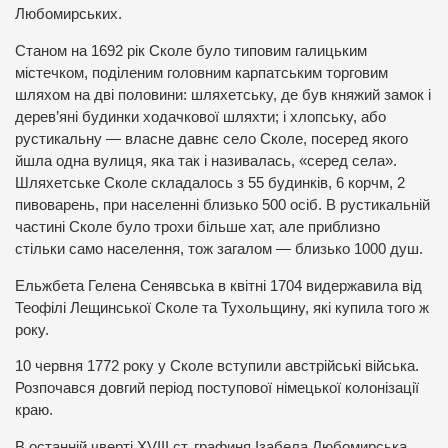
Любомирських.
Станом на 1692 рік Сколе було типовим галицьким
містечком, поділеним головним карпатським торговим
шляхом на дві половини: шляхетську, де був княжий замок і
дерев’яні будинки ходачкової шляхти; і хлопську, або
рустикальну — власне давнє село Сколе, посеред якого
йшла одна вулиця, яка так і називалась, «серед села».
Шляхетське Сколе складалось з 55 будинків, 6 корчм, 2
пивоварень, при населенні близько 500 осіб. В рустикальній
частині Сколе було трохи більше хат, але приблизно
стільки само населення, тож загалом — близько 1000 душ.
Ельжбета Гелена Сенявська в квітні 1704 видержавила від
Теофілі Лещинської Сколе та Тухольщину, які купила того ж
року.
10 червня 1772 року у Сколе вступили австрійські війська.
Розпочався довгий період поступової німецької колонізації
краю.
В останній чверті XVIII ст. графиня Ізабела Любомирська