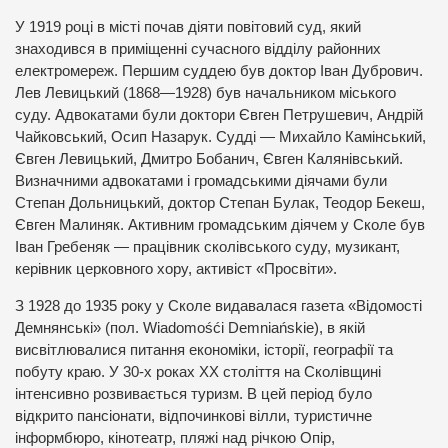
У 1919 році в місті почав діяти повітовий суд, який
знаходився в приміщенні сучасного відділу районних
електромереж. Першим суддею був доктор Іван Дубрович.
Лев Левицький (1868—1928) був начальником міського
суду. Адвокатами були доктори Євген Петрушевич, Андрій
Чайковський, Осип Назарук. Судді — Михайло Камінський,
Євген Левицький, Дмитро Бобанич, Євген Калянівський.
Визначними адвокатами і громадськими діячами були
Степан Дольницький, доктор Степан Булак, Теодор Бекеш,
Євген Малиняк. Активним громадським діячем у Сколе був
Іван Гребеняк — працівник сколівського суду, музикант,
керівник церковного хору, активіст «Просвіти».
З 1928 до 1935 року у Сколе видавалася газета «Відомості
Демнянські» (пол. Wiadomośći Demniańskie), в якій
висвітлювалися питання економіки, історії, географії та
побуту краю. У 30-х роках XX століття на Сколівщині
інтенсивно розвивається туризм. В цей період було
відкрито пансіонати, відпочинкові вілли, туристичне
інформбюро, кінотеатр, пляжі над річкою Опір,