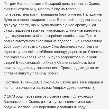
Петром Височанським в базарний день напали на Сколе,
зчинили стрілянину, масову бійку на торговиці,
поперевертали вози, і понищили багато майна. Нападників
було схоплено і заарештовано. Вони навіть подали скаргу
до суду, про те, що їх було побито під час арешту. Суд
скаргу відхилив і визнав турківських шляхтичів винними з
відшкодуванням майна потерпілим сколівчанам. Проте
розмір відступного сколівчан не задовольнив, і коли влітку
1667 року три вози з крамом Яна Височанського (батька
одного з учасників розбійного нападу) дорогою до Славська
проїжджали через Сколе, їх було заарештовано, а коли
старий Височанський приїхав у Сколе за майном, його
замкнули до льоху замкової вежі. Тримали доти, доки не
сплатив відкуп у повному розмірі…
Протягом 1671—1681 в околицях Сколе діяв загін опришків
на чолі з колишнім пастухом Андрієм Дзигановичем.[3]
У 1673 році, через раптову смерть князя Олександра
Заславського, Сколе, разом з усіма іншими маєтками
родини Заславських перейшло у володіння роду