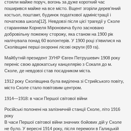
стояли майже поруч, вогонь за дуже короткий час
поширився майже на все місто. Вщент згоріли дерев’яний
костьол, поштамт, будинок податкової адміністрації і
початкова школа[12]. Невдовзі після цієї трагедії у Сколе
стараннями Корнеля Міроновича було засновано
добровільну пожежну сторожу, яка станом на 1900 рік
налічувала понад 60 волонтерів. У 1900 році з’явилися на
Сколівщині перші охоронні лісові округи (69 га).
Майбутній президент ЗУНР Євген Петрушевич 1908 року
переніс свою адвокатську канцелярію з Сокаля до м.
Сколе, де невдовзі став посадником міста.
1912 року Сколівщина була виділена зі Стрийського повіту,
місто Сколе стало повітовим центром.
1914—1918: в часи Першої світової війни
Російські полонені на залізничній станції Сколе, літо 1916
року
В часи Першої світової війни значних бойових дій у Сколе
не було. У вересні 1914 року, після перемоги в Галицькій