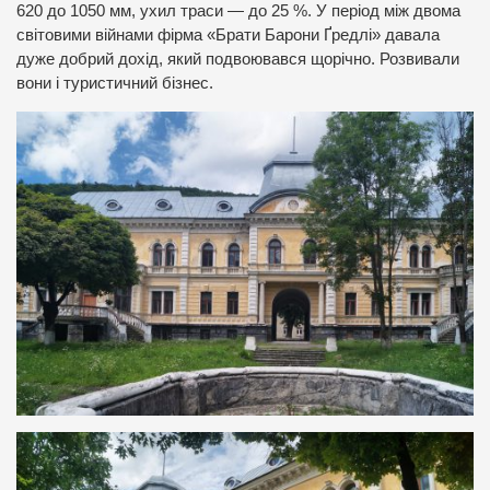
620 до 1050 мм, ухил траси — до 25 %. У період між двома
світовими війнами фірма «Брати Барони Ґредлі» давала
дуже добрий дохід, який подвоювався щорічно. Розвивали
вони і туристичний бізнес.