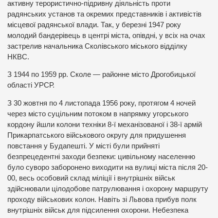
активну терористично-підривну діяльність проти
радянських установ та окремих представників і активістів
місцевої радянської влади. Так, у березні 1947 року
молодий бандерівець в центрі міста, опівдні, у всіх на очах
застрелив начальника Сколівського міського відділку
НКВС.
З 1944 по 1959 рр. Сколе — районне місто Дрогобицької
області УРСР.
З 30 жовтня по 4 листопада 1956 року, протягом 4 ночей
через місто суцільним потоком в напрямку угорського
кордону йшли колони техніки 8-ї механізованої і 38-ї армій
Прикарпатського військового округу для придушення
повстання у Будапешті. У місті були прийняті
безпрецедентні заходи безпеки: цивільному населенню
було суворо заборонено виходити на вулиці міста після 20-
00, весь особовий склад міліції і внутрішніх військ
здійснювали цілодобове патрулювання і охорону маршруту
проходу військових колон. Навіть зі Львова прибув полк
внутрішніх військ для підсилення охорони. Небезпека