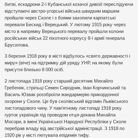
битві, ескадрони 2-ї Кубанської козачої дивізії переслідуючи
відступаючі австро-угорські війська швидким маршем
пройшли через Сколе і з боями захопили карпатські
перевали Бескид і Верецький. У лютому 1915 року через
місто в напрямку Верецького перевалу пройшли колони
російських військ 22 піхотного корпусу 8-ї армії генерала
Брусилова.
3 березня 1918 року в місті відбулось «свято державності і
миру» (віче) на підтримку дій уряду УНР, на якому були
присутні близько 8 000 осіб.
2 листопада 1918 року старший десятник Михайло
Гребеняк, стрільці Семен Сиродник, Іван Корчинський та
Василь Юзвак роззброїли жандармерію прикордонної
охорони у Сколе. Це був сколівський відгомін Львівського
листопадового чину. У пам’ятному листопаді 1918 року
гурток українців під проводом отця-декана Михайла
Мосори, в імені Української Народної Республіки у Сколе
перебрав владу від австрійської адміністрації. З 1918 по
1920 рік у місті лютувала епідемія тифу.