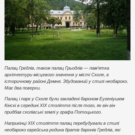
Палац Гредлів, також палац Грьодлів — пам’ятка
архітектури місцевого значення у місті Сколе, в
історичному районі Демня. Збудований у стилі необароко.
Має два поверхи.
Палац і парк у Сколе були закладені бароном Еугеніушем
Кінскі в середині XIX століття після того, як він він
придбав сколівські землі у графа Потоцького.
Наприкінці XIX століття палац перебудували в стилі
необароко єврейська родина братів баронів Гредлів, які