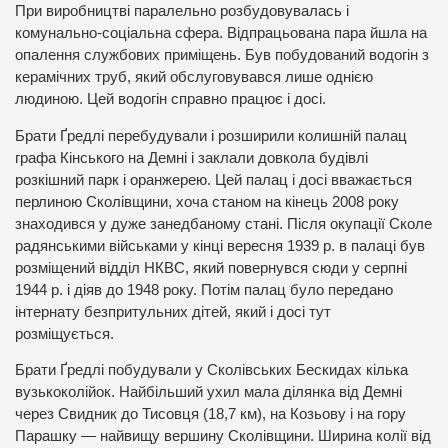
При виробництві паралельно розбудовувалась і
комунально-соціальна сфера. Відпрацьована пара йшла на
опалення службових приміщень. Був побудований водогін з
керамічних труб, який обслуговувався лише однією
людиною. Цей водогін справно працює і досі.
Брати Ґредлі перебудували і розширили колишній палац
графа Кінського на Демні і заклали довкола будівлі
розкішний парк і оранжерею. Цей палац і досі вважається
перлиною Сколівщини, хоча станом на кінець 2008 року
знаходився у дуже занедбаному стані. Після окупації Сколе
радянськими військами у кінці вересня 1939 р. в палаці був
розміщений відділ НКВС, який повернувся сюди у серпні
1944 р. і діяв до 1948 року. Потім палац було передано
інтернату безпритульних дітей, який і досі тут
розміщується.
Брати Ґредлі побудували у Сколівських Бескидах кілька
вузькоколійок. Найбільший ухил мала ділянка від Демні
через Свидник до Тисовця (18,7 км), на Козьову і на гору
Парашку — найвищу вершину Сколівщини. Ширина колії від