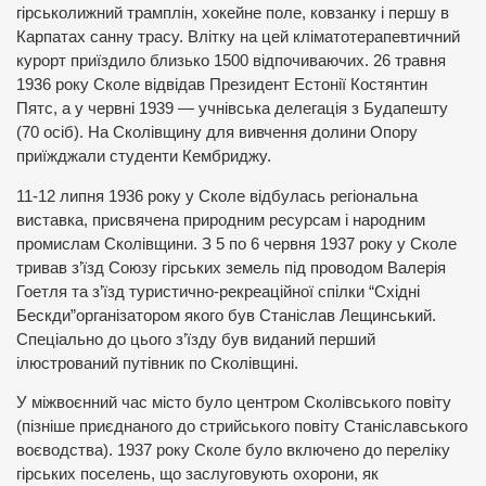
гірськолижний трамплін, хокейне поле, ковзанку і першу в
Карпатах санну трасу. Влітку на цей кліматотерапевтичний
курорт приїздило близько 1500 відпочиваючих. 26 травня
1936 року Сколе відвідав Президент Естонії Костянтин
Пятс, а у червні 1939 — учнівська делегація з Будапешту
(70 осіб). На Сколівщину для вивчення долини Опору
приїжджали студенти Кембриджу.
11-12 липня 1936 року у Сколе відбулась регіональна
виставка, присвячена природним ресурсам і народним
промислам Сколівщини. З 5 по 6 червня 1937 року у Сколе
тривав з’їзд Союзу гірських земель під проводом Валерія
Гоетля та з’їзд туристично-рекреаційної спілки “Східні
Бескди”організатором якого був Станіслав Лещинський.
Спеціально до цього з’їзду був виданий перший
ілюстрований путівник по Сколівщині.
У міжвоєнний час місто було центром Сколівського повіту
(пізніше приєднаного до стрийського повіту Станіславського
воєводства). 1937 року Сколе було включено до переліку
гірських поселень, що заслуговують охорони, як