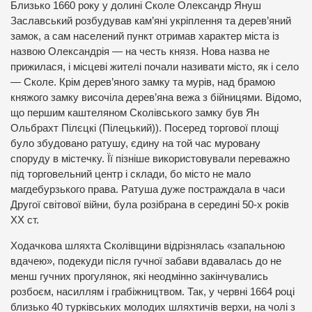
Близько 1660 року у долині Сколе Олександр Януш
Заславський розбудував кам’яні укріплення та дерев’яний
замок, а сам населений пункт отримав характер міста із
назвою Олександрія — на честь князя. Нова назва не
прижилася, і місцеві жителі почали називати місто, як і село
— Сколе. Крім дерев’яного замку та мурів, над брамою
княжого замку височіла дерев’яна вежа з бійницями. Відомо,
що першим каштеляном Сколівського замку був Ян
Ольбрахт Пілєцкі (Пілецький)). Посеред торгової площі
було збудовано ратушу, єдину на той час муровану
споруду в містечку. Її пізніше використовували переважно
під торговельний центр і склади, бо місто не мало
магдебурзького права. Ратуша дуже постраждала в часи
Другої світової війни, була розібрана в середині 50-х років
XX ст.
Ходачкова шляхта Сколівщини відрізнялась «запальною
вдачею», подекуди після гучної забави вдавалась до не
менш гучних прогулянок, які неодмінно закінчувались
розбоєм, насиллям і грабіжництвом. Так, у червні 1664 році
близько 40 турківських молодих шляхтичів верхи, на чолі з