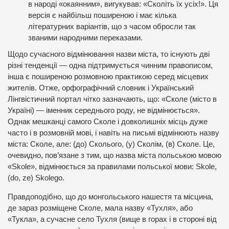
в народі «окаянним», вигукував: «Сколіть їх усіх!». Ця
версія є найбільш поширеною і має кілька
літературних варіантів, що з часом обросли так
званими народними переказами.
Щодо сучасного відмінювання назви міста, то існують дві
різні тенденції — одна підтримується чинним правописом,
інша є поширеною розмовною практикою серед місцевих
жителів. Отже, орфографічний словник і Український
Лінгвістичний портал чітко зазначають, що: «Сколе (місто в
Україні) — іменник середнього роду, не відмінюється».
Однак мешканці самого Сколе і довколишніх місць дуже
часто і в розмовній мові, і навіть на письмі відмінюють назву
міста: Сколе, але: (до) Сколього, (у) Сколім, (в) Сколе. Це,
очевидно, пов’язане з тим, що назва міста польською мовою
«Skole», відмінюється за правилами польської мови: Skole,
(do, ze) Skolego.
Правдоподібно, що до монгольського нашестя та місцина,
де зараз розміщене Сколе, мала назву «Тухля», або
«Тукла», а сучасне село Тухля (вище в горах і в стороні від