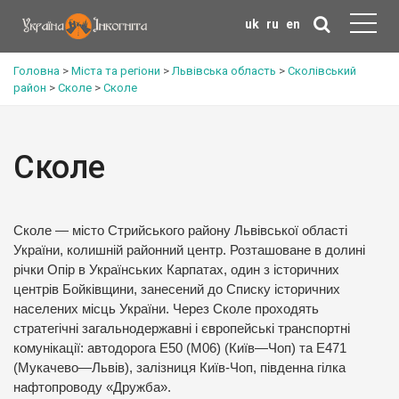
uk
ru
en
Головна
>
Міста та регіони
>
Львівська область
>
Сколівський
район
>
Сколе
>
Сколе
Сколе
Сколе — місто Стрийського району Львівської області
України, колишній районний центр. Розташоване в долині
річки Опір в Українських Карпатах, один з історичних
центрів Бойківщини, занесений до Списку історичних
населених місць України. Через Сколе проходять
стратегічні загальнодержавні і європейські транспортні
комунікації: автодорога E50 (М06) (Київ—Чоп) та E471
(Мукачево—Львів), залізниця Київ-Чоп, південна гілка
нафтопроводу «Дружба».