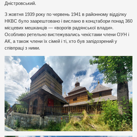
Дністровський.
З жовтня 1939 року по червень 1941 в районному відділку
НКВС було заарештовано і вислано в концтабори понад 360
місцевих мешканців — «ворогів радянської влади».
Особливо ретельно вистежувались чекістами члени ОУН і
АК, а також члени їх сімей і ті, хто був запідозрений у
співпраці з ними.