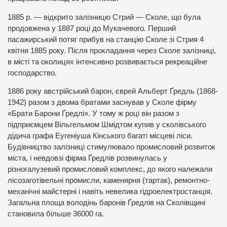
1885 р. — відкрито залізницю Стрий — Сколе, що була
продовжена у 1887 році до Мукачевого. Перший
пасажирський потяг прибув на станцію Сколе зі Стрия 4
квітня 1885 року. Після прокладання через Сколе залізниці,
в місті та околицях інтенсивно розвивається рекреаційне
господарство.
1886 року австрійський барон, єврей Альберт Ґредль (1868-
1942) разом з двома братами заснував у Сколе фірму
«Брати Барони Ґредлі». У тому ж році він разом з
підприємцем Вільгельмом Шмідтом купив у сколівського
дідича графа Еугеніуша Кінського багаті місцеві ліси.
Будівництво залізниці стимулювало промисловий розвиток
міста, і невдовзі фірма Ґредлів розвинулась у
різногалузевий промисловий комплекс, до якого належали
лісозаготівельні промисли, каменярня (тартак), ремонтно-
механічні майстерні і навіть невелика гідроелектростанція.
Загальна площа володінь баронів Ґредлів на Сколівщині
становила більше 36000 га.