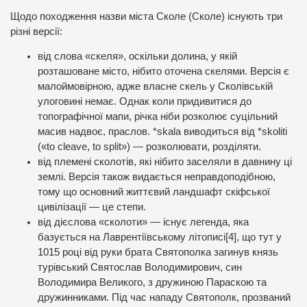
Щодо походження назви міста Сколе (Сколе) існують три
різні версії:
від слова «скеля», оскільки долина, у якій
розташоване місто, нібито оточена скелями. Версія є
малоймовірною, адже власне скель у Сколівській
улоговині немає. Однак коли придивитися до
топографічної мапи, річка ніби розколює суцільний
масив надвоє, праслов. *skala виводиться від *skoliti
(«to cleave, to split») — розколювати, розділяти.
від племені сколотів, які нібито заселяли в давнину ці
землі. Версія також видається неправдоподібною,
тому що основний життєвий ландшафт скіфської
цивілізації — це степи.
від дієслова «сколоти» — існує легенда, яка
базується на Лаврентіївському літописі[4], що тут у
1015 році від руки брата Святополка загинув князь
турівський Святослав Володимирович, син
Володимира Великого, з дружиною Параскою та
дружинниками. Під час нападу Святополк, прозваний