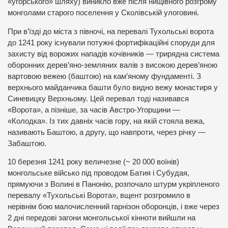
«угорського» шляху) виникло вже після нищівного розгрому
монголами старого поселення у Сколівській улоговині.
При в’їзді до міста з півночі, на перевалі Тухольські ворота
до 1241 року існували потужні фортифікаційні споруди для
захисту від ворожих нападів кочівників — трирядна система
оборонних дерев’яно-земляних валів з високою дерев’яною
вартовою вежею (баштою) на кам’яному фундаменті. З
верхнього майданчика башти було видно вежу монастиря у
Синевицку Верхньому. Цей перевал тоді називався
«Ворота», а пізніше, за часів Австро-Угорщини —
«Колодка». Із тих давніх часів гору, на якій стояла вежа,
називають Баштою, а другу, що навпроти, через річку —
Забаштою.
10 березня 1241 року величезне (~ 20 000 воїнів)
монгольське військо під проводом Батия і Субудая,
прямуючи з Волині в Панонію, розпочало штурм укріпленого
перевалу «Тухольські Ворота», вщент розгромило в
нерівнім бою малочисленний гарнізон оборонців, і вже через
2 дні передові загони монгольської кінноти вийшли на