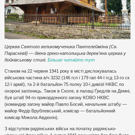
Церква Святого великомученика Пантелеймо́на (Св.
Параскевії) — діюча греко-католицька дерев’яна церква у
бойківському стилі.
Більше читайте тут
Станом на 22 червня 1941 року в місті дислокувалась
військова частина в/ч 3232 (146 гсп і 179 гап 44-ї гсд 13-го ск
12-ї армії), та 2-й батальйон 75 полку 10-ї дивізії НКВС по
охороні залізниць. Також в Сколе, в палаці Ґредлів на Демні,
був штаб 94-го прикордонного загону КОВО НКВС
(командир загону майор Павло Босий, начальник штабу —
майор Федір Врублевський, комісар — батальйонний
комісар Микола Авдюхін).
З відступом радянських військ на початку радянсько-