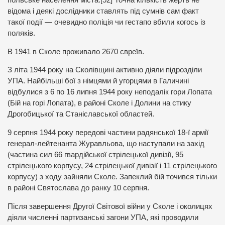
польське населення міста.[52] Точна кількість жертв не
відома і деякі дослідники ставлять під сумнів сам факт
такої події — очевидно поліція чи гестапо вбили когось із
поляків.
В 1941 в Сколе проживало 2670 євреїв.
З літа 1944 року на Сколівщині активно діяли підрозділи
УПА. Найбільші бої з німцями й угорцями в Галичині
відбулися з 6 по 16 липня 1944 року неподалік гори Лопата
(Бій на горі Лопата), в районі Сколе і Долини на стику
Дрогобицької та Станіславської областей.
9 серпня 1944 року передові частини радянської 18-ї армії
генерал-лейтенанта Журавльова, що наступали на захід
(частина сил 66 гвардійської стрілецької дивізії, 95
стрілецького корпусу, 24 стрілецької дивізії і 11 стрілецького
корпусу) з ходу зайняли Сколе. Запеклий бій точився тільки
в районі Святослава до ранку 10 серпня.
Після завершення Другої Світової війни у Сколе і околицях
діяли численні партизанські загони УПА, які проводили