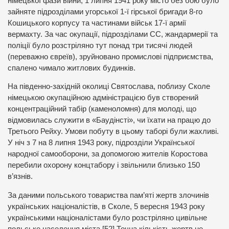
німецької фази війни, 1 липня 1941 року місто без бою було
зайняте підрозділами угорської 1-ї гірської бригади 8-го
Кошицького корпусу та частинами військ 17-ї армії
вермахту. За час окупації, підрозділами СС, жандармерії та
поліції було розстріляно тут понад три тисячі людей
(переважно євреїв), зруйновано промислові підприємства,
спалено чимало житлових будинків.
На південно-західній околиці Святослава, поблизу Сколе
німецькою окупаційною адміністрацією був створений
концентраційний табір (каменоломня) для молоді, що
відмовилась служити в «Баудінсті», чи їхати на працю до
Третього Рейху. Умови побуту в цьому таборі були жахливі.
У ніч з 7 на 8 липня 1943 року, підрозділи Української
народної самооборони, за допомогою жителів Коростова
перебили охорону концтабору і звільнили близько 150
в’язнів.
За даними польського товариства пам’яті жертв злочинів
українських націоналістів, в Сколе, 5 вересня 1943 року
українськими націоналістами було розстріляно цивільне