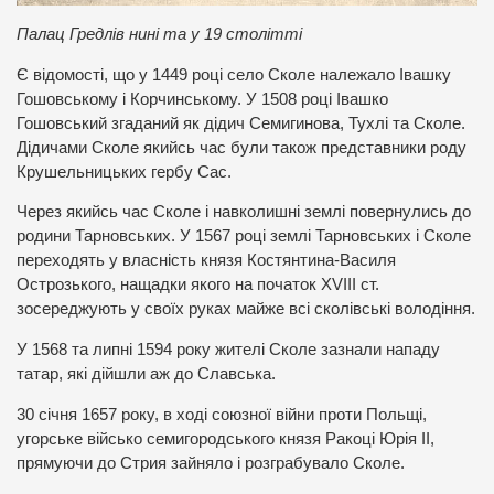
Палац Гредлів нині та у 19 столітті
Є відомості, що у 1449 році село Сколе належало Івашку
Гошовському і Корчинському. У 1508 році Івашко
Гошовський згаданий як дідич Семигинова, Тухлі та Сколе.
Дідичами Сколе якийсь час були також представники роду
Крушельницьких гербу Сас.
Через якийсь час Сколе і навколишні землі повернулись до
родини Тарновських. У 1567 році землі Тарновських і Сколе
переходять у власність князя Костянтина-Василя
Острозького, нащадки якого на початок XVIII ст.
зосереджують у своїх руках майже всі сколівські володіння.
У 1568 та липні 1594 року жителі Сколе зазнали нападу
татар, які дійшли аж до Славська.
30 січня 1657 року, в ході союзної війни проти Польщі,
угорське військо семигородського князя Ракоці Юрія II,
прямуючи до Стрия зайняло і розграбувало Сколе.