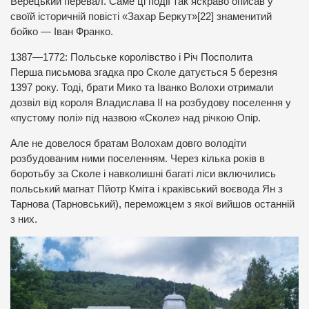
Верецький перевал. Саме ці події так яскраво описав у
своїй історичній повісті «Захар Беркут»[22] знаменитий
бойко — Іван Франко.
1387—1772: Польське королівство і Річ Посполита
Перша письмова згадка про Сколе датується 5 березня
1397 року. Тоді, брати Мико та Іванко Волохи отримали
дозвіл від короля Владислава ІІ на розбудову поселення у
«пустому полі» під назвою «Сколе» над річкою Опір.
Але не довелося братам Волохам довго володіти
розбудованим ними поселенням. Через кілька років в
боротьбу за Сколе і навколишні багаті ліси включились
польський магнат Пйотр Кміта і краківський воєвода Ян з
Тарнова (Тарновський), переможцем з якої вийшов останній
з них.