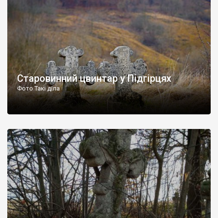
повідомляє «Твоє місто», у Бродах презентували два […]
Старовинний цвинтар у Підгірцях
Фото Такі діла