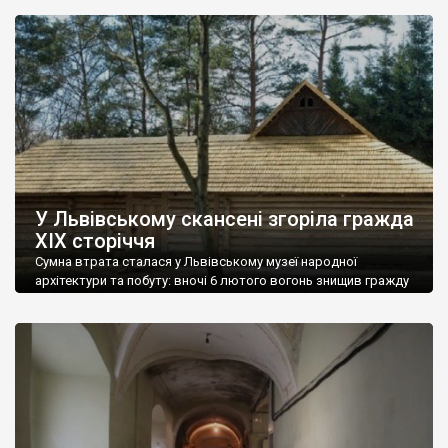
управління охорони історичного середовища. «Двері були в
поганому стані, знищені. Частина декоративних елементів –
різьблення – була відсутня взагалі. Це довелося не просто
реставрувати, а різьбити заново. Крім того, двері на Франка,
[…]
У Львівському скансені згоріла гражда
ХІХ сторіччя
Сумна втрата сталася у Львівському музеї народної
архітектури та побуту: вночі 6 лютого вогонь знищив гражду
зі села Криворівня Івано-Франківської області. Разом із нею
згоріло близько 200 експонатів. Це була перевезена 1970 р.
до музею хата Параски Галамасюк з середини ХІХ ст.
Господиня передала до музею і більшість начиння, предмети
з якого і склали інтер’єрне […]