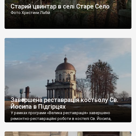
Старий цвинтар в селі Старе Село
Фото Христини Лабій
Завершена реставрація костьолу Св.
Йосипа в Підгірцях
У рамках програми «Велика реставрація» завершено
ремонтно-реставраційні роботи в костелі Св. Йосипа,
пам’ятці архітектури національного значення 1763 р. у с.
Підгірці Золочівського району Львівської області. Роботи
тривали з 25 вересня до 31 грудня 2021 р. Виконувала їх