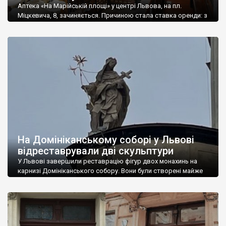
Аптека «На Марійській площі» у центрі Львова, на пл.
Міцкевича, 8, зачиняється. Причиною стала ставка оренди: з
2022 року власник приміщення НАК «Надра України»
встановив для орендаря — аптечної мережі «D.S.» — високу
плату, в той час як потік кліентів до аптеки впав. Про це
повідомили на сайті «D.S.». При цьому суму оренди у мережі
[…]
На Домініканському соборі у Львові
відреставрували дві скульптури
У Львові завершили реставрацію фігур двох монахинь на
карнизі Домініканського собору. Вони були створені майже
250 років тому. Про це повідомила начальниця управління
охорони історичного середовища Лівської міської ради Лілія
Онищенко. Реставраційні роботи тривали понад 3 місяці. Їх
завершили наприкінці 2021 року. «Завершилась реставрація
фігур двох домініканських монашок святої Катерини