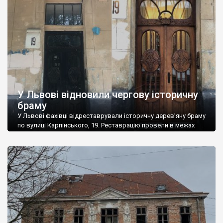
«Креативна Фабрика «Вікторія»». Нею були виконані наступні
ремонтно-реставраційні роботи: — відновлено сходи в
захристію храму, які були повністю […]
У Львові відновили чергову історичну
браму
У Львові фахівці відреставрували історичну дерев’яну браму
по вулиці Карпінського, 19. Реставрацію провели в межах
програми, яку координує Бюро спадщини управління охорони
історичного середовища. Майстри виготовили нову дверну
ручку, зняли всі нашарування фарби, виконали вставки. Крім
того, фахівці відновили втрачену частину різьби,
фаситованих і звичайних вікон. Щоб було видно природну
структуру дерева, двері не фарбували, – […]