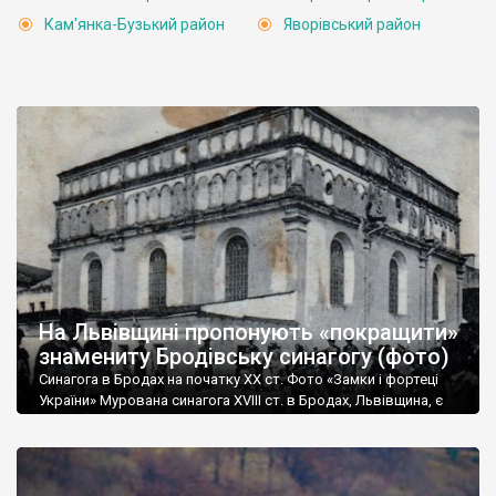
Кам'янка-Бузький район
Яворівський район
На Львівщині пропонують «покращити»
знамениту Бродівську синагогу (фото)
Синагога в Бродах на початку ХХ ст. Фото «Замки і фортеці
України» Мурована синагога XVIII ст. в Бродах, Львівщина, є
однією з найвидатніших пам’яток єврейської сакральної
архітектури та пам’яткою національного значення під
охоронним № 403. Не зважаючи на поважний охоронний
статус споруда вже багато десятиліть є аварійною. Як