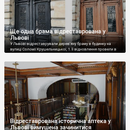
Ще одна брама відреставрована у
Львові
У Львові відреставрували дерев’яну браму в будинку на
вулиці Соломії Крушельницької, 1. Її відновлення провели в
межах міської програми, яку координує Бюро спадщини
управління охорони історичного середовища. На брамі дуже
багато дрібних елементів декорації, які потрібно було
відновити. Майстри замінили притворну планку, яка була
майже знищена, прогнилу нижню частину і деякі різьблені
декоративні елементи. «Спочатку […]
Відреставрована історична аптека у
Львові вимушена зачинитися