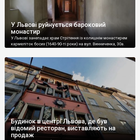
У Львові руйнується бароковий
монастир
У Львові занепадає храм Стрітення із колишнім монастирем
кармеліток босих (1640-90-ті роки) на вул. Винниченка, 30а.
Одна із частин архітектурної пам’ятки, каплиця, перебуває у
власності Римо-католицької церкви, а навколо неї – рештки
державного підприємства «Система». 75% архітектурної
пам’ятки, що перебуває у державній власності, – на межі
руйнування. У цій частині немає ні замків, ні охоронців, […]
Будинок в центрі Львова, де був
відомий ресторан, виставляють на
продаж