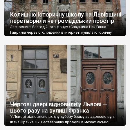
Колишню історичну школу на Львівщині
перетворили на громадський простір
Засновниця благодійного фонду «Спадщина.Ua» Ганна
Гаврилів через оголошення в інтернеті купила історичну
будівлю австрійського періоду – колишню школу у селищі
Розділ за 50 км від Львова. В будівлі зробили ремонт та
відкрили громадський простір. Споруда у центрі Роздолу
збудована у 1905 році. Спочатку це був будинок для сиріт,
потім гімназія, де ще у 1990-ті вчилися […]
Чергові двері відновили у Львові —
цього разу на вулиці Франка
У Львові відновлено вхідну дубову браму за адресою вул.
Івана Франка, 37. Реставрацію провели в межах міської
програми співфінансування, яку координує Бюро спадщини