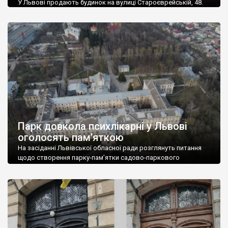
У Львові продають будинок на вулиці Староєврейській, 48.
Раніше у ньому працював ресторан «Дім легенд». Будинок
оцінюють в майже 20 млн грн (700 тис. доларів). Оголошення
про продаж з’явилося на сайті OLX 2 лютого. «Продається
будинок по вулиці Староєврейська 48, в самому центрі
Львова, пішохідна зона, під будь-який вид діяльності.
Загальна площа – 280 метрів […]
Парк довкола психлікарні у Львові
оголосять пам’яткою
На засіданні Львівської обласної ради розглянуть питання
щодо створення парку-пам’ятки садово-паркового
мистецтва місцевого значення «Кульпарків» (вул.
Кульпарківська, 95). Йдеться про територію площею 16,22 га,
що довкола Львівської обласної клінічної психіатричної
лікарні. «Територія проєктованого до заповідання об’єкту є
єдиним прикладом медичного закладу в Україні, який
побудовано відповідно до ідеї «міста-саду» Е.Говарда,
принципом якої є закладення комфортних […]