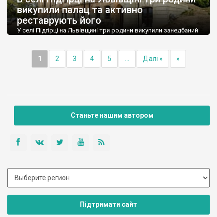
викупили палац та активно
реставрують його
У селі Підгірці на Львівщині три родини викупили занедбаний
палац Яблоновських-Бруницьких разом із дендропарком, та
відновлюють його власноруч. Вони не лише ремонтують
палац та наповнюють його антікварними речами, а й дбають
1
2
3
4
5
...
Далі »
»
про рідкісні дерева, розчищають територію та запрошують у
гості. Купівля палацу стала можливою тому, що, як
виявляється, палац у Підгірцях не має статусу державної […]
Станьте нашим автором
Підтримати сайт