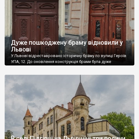
Сієнської і святої Розалії з […]
Дуже пошкоджену браму відновили у
Львові
У Львові відреставровано історичну браму по вулиці Героїв
УПА, 12. До оновлення конструкція брами була дуже
пошкоджена. Майстри відновлювали шипові з’єднання,
втрачені елементи решіток, накладні декоративні елементи,
механізми закривання, завіси. Крім того, працювали над
заміною прогнилих частин коробки. “З нею було складно
працювати через матеріал – сосну. А через те, що прохід
дуже вузенький, були […]
В селі Підгірці на Львівщіні три родини