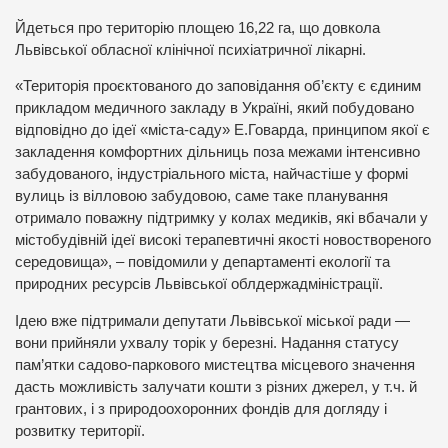
Йдеться про територію площею 16,22 га, що довкола
Львівської обласної клінічної психіатричної лікарні.
«Територія проєктованого до заповідання об’єкту є єдиним
прикладом медичного закладу в Україні, який побудовано
відповідно до ідеї «міста-саду» Е.Говарда, принципом якої є
закладення комфортних дільниць поза межами інтенсивно
забудованого, індустріального міста, найчастіше у формі
вулиць із вілловою забудовою, саме таке планування
отримало поважну підтримку у колах медиків, які вбачали у
містобудівній ідеї високі терапевтичні якості новоствореного
середовища», – повідомили у департаменті екології та
природних ресурсів Львівської облдержадміністрації.
Ідею вже підтримали депутати Львівської міської ради —
вони прийняли ухвалу торік у березні. Надання статусу
пам’ятки садово-паркового мистецтва місцевого значення
дасть можливість залучати кошти з різних джерел, у т.ч. й
грантових, і з природоохоронних фондів для догляду і
розвитку території.