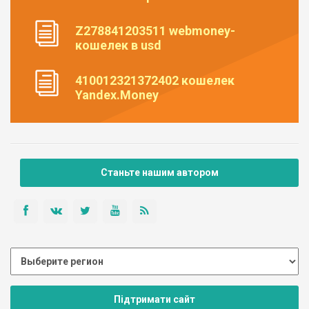
Z278841203511 webmoney-
кошелек в usd
410012321372402 кошелек
Yandex.Money
Станьте нашим автором
Підтримати сайт