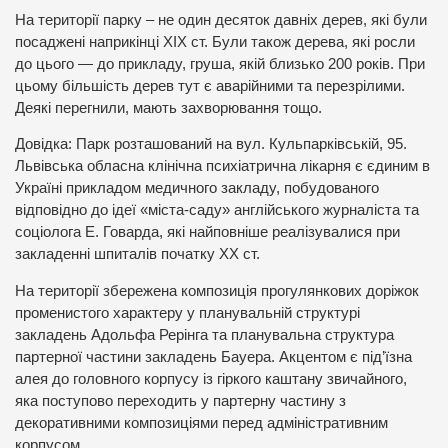
На території парку – не один десяток давніх дерев, які були
посаджені наприкінці XIX ст. Були також дерева, які росли
до цього — до прикладу, груша, якій близько 200 років. При
цьому більшість дерев тут є аварійними та перезрілими.
Деякі перегнили, мають захворювання тощо.
Довідка: Парк розташований на вул. Кульпарківській, 95.
Львівська обласна клінічна психіатрична лікарня є єдиним в
Україні прикладом медичного закладу, побудованого
відповідно до ідеї «міста-саду» англійського журналіста та
соціолога Е. Говарда, які найповніше реалізувалися при
закладенні шпиталів початку ХХ ст.
На території збережена композиція прогулянкових доріжок
променистого характеру у планувальній структурі
закладень Адольфа Рерінга та планувальна структура
партерної частини закладень Бауера. Акцентом є під’їзна
алея до головного корпусу із гіркого каштану звичайного,
яка поступово переходить у партерну частину з
декоративними композиціями перед адміністративним
корпусом.