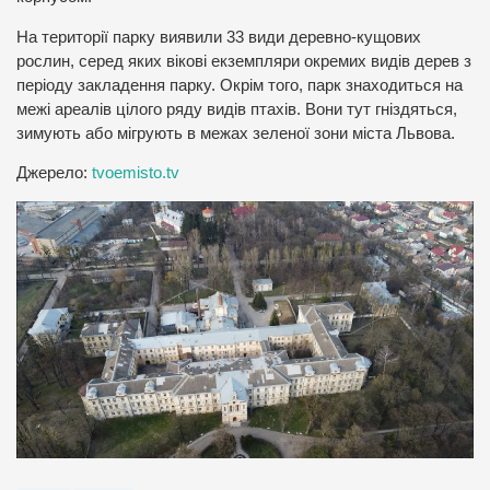
На території парку виявили 33 види деревно-кущових
рослин, серед яких вікові екземпляри окремих видів дерев з
періоду закладення парку. Окрім того, парк знаходиться на
межі ареалів цілого ряду видів птахів. Вони тут гніздяться,
зимують або мігрують в межах зеленої зони міста Львова.
Джерело:
tvoemisto.tv