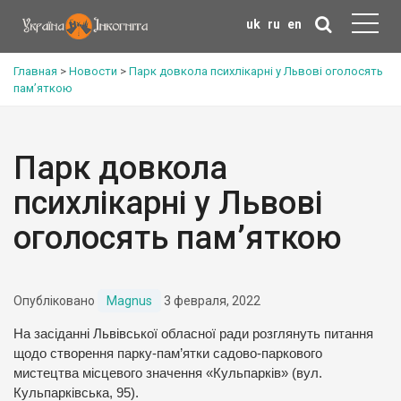
uk
ru
en
Главная
>
Новости
>
Парк довкола психлікарні у Львові оголосять
пам’яткою
Парк довкола
психлікарні у Львові
оголосять пам’яткою
Опубліковано
Magnus
3 февраля, 2022
На засіданні Львівської обласної ради розглянуть питання
щодо створення парку-пам’ятки садово-паркового
мистецтва місцевого значення «Кульпарків» (вул.
Кульпарківська, 95).