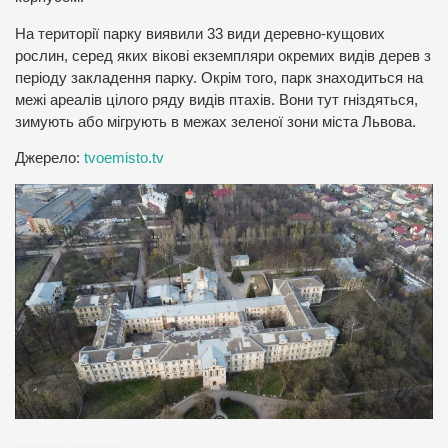
На території парку виявили 33 види деревно-кущових
рослин, серед яких вікові екземпляри окремих видів дерев з
періоду закладення парку. Окрім того, парк знаходиться на
межі ареалів цілого ряду видів птахів. Вони тут гніздяться,
зимують або мігрують в межах зеленої зони міста Львова.
Джерело:
tvoemisto.tv