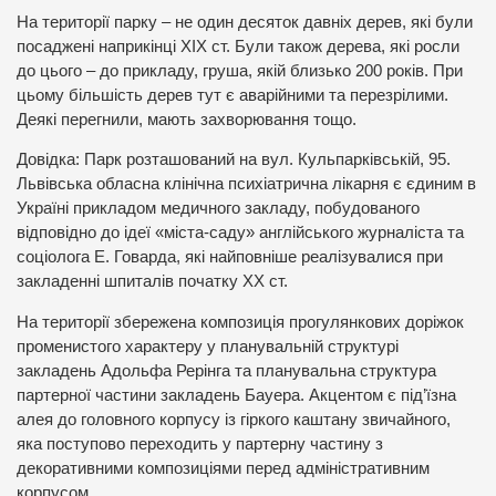
На території парку – не один десяток давніх дерев, які були
посаджені наприкінці XIX ст. Були також дерева, які росли
до цього – до прикладу, груша, якій близько 200 років. При
цьому більшість дерев тут є аварійними та перезрілими.
Деякі перегнили, мають захворювання тощо.
Довідка: Парк розташований на вул. Кульпарківській, 95.
Львівська обласна клінічна психіатрична лікарня є єдиним в
Україні прикладом медичного закладу, побудованого
відповідно до ідеї «міста-саду» англійського журналіста та
соціолога Е. Говарда, які найповніше реалізувалися при
закладенні шпиталів початку ХХ ст.
На території збережена композиція прогулянкових доріжок
променистого характеру у планувальній структурі
закладень Адольфа Рерінга та планувальна структура
партерної частини закладень Бауера. Акцентом є під’їзна
алея до головного корпусу із гіркого каштану звичайного,
яка поступово переходить у партерну частину з
декоративними композиціями перед адміністративним
корпусом.