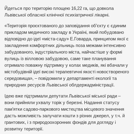
Йдеться про територію площею 16,22 га, що довкола
Львівської обласної клінічної психіатричної лікарні.
«Територія проєктованого до заповідання об’єкту є єдиним
прикладом медичного закладу в Україні, який побудовано
відповідно до ідеї «міста-саду» Е.Говарда, принципом якої є
закладення комфортних дільниць поза межами інтенсивно
забудованого, індустріального міста, найчастіше у формі
вулиць із вілловою забудовою, саме таке планування
отримало поважну підтримку у колах медиків, які вбачали у
містобудівній ідеї високі терапевтичні якості новоствореного
середовища», – повідомили у департаменті екології та
природних ресурсів Львівської облдержадміністрації.
Ідею вже підтримали депутати Львівської міської ради –
вони прийняли ухвалу торік у березні. Надання статусу
пам’ятки садово-паркового мистецтва місцевого значення
дасть можливість залучати кошти з різних джерел, у т.ч. й
грантових, і з природоохоронних фондів для догляду і
розвитку території.