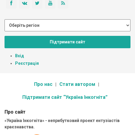
Підтримати сайт
Вхід
Реєстрація
Про нас
Стати автором
Підтримати сайт “Україна Інкогніта”
Про сайт
«Україна Інкогніта» - неприбутковий проект ентузіастів
краєзнавства.