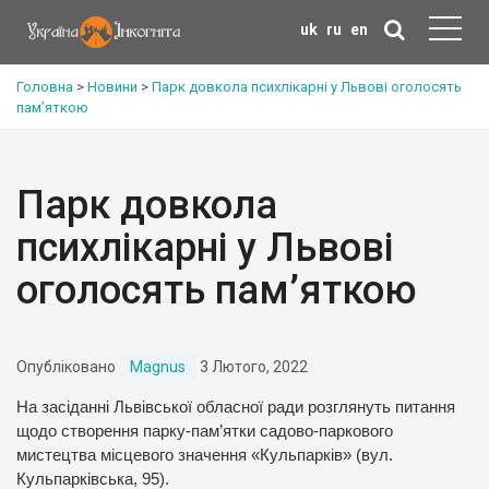
uk
ru
en
Головна
>
Новини
>
Парк довкола психлікарні у Львові оголосять
пам’яткою
Парк довкола
психлікарні у Львові
оголосять пам’яткою
Опубліковано
Magnus
3 Лютого, 2022
На засіданні Львівської обласної ради розглянуть питання
щодо створення парку-пам’ятки садово-паркового
мистецтва місцевого значення «Кульпарків» (вул.
Кульпарківська, 95).